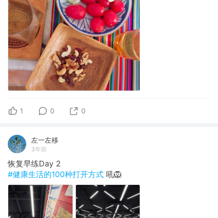
1
0
0
左一左移
3年前
恢复早练Day 2
#健康生活的100种打开方式
吼🦁️