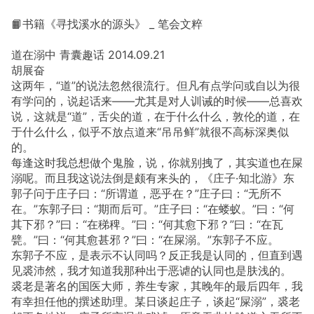
📙书籍《寻找溪水的源头》 _ 笔会文粹
道在溺中 青囊趣话 2014.09.21
胡展奋
这两年，“道”的说法忽然很流行。但凡有点学问或自以为很
有学问的，说起话来——尤其是对人训诫的时候——总喜欢
说，这就是“道”，舌尖的道，在于什么什么，敦伦的道，在
于什么什么，似乎不放点道来“吊吊鲜”就很不高标深奥似
的。
每逢这时我总想做个鬼脸，说，你就别拽了，其实道也在屎
溺呢。而且我这说法倒是颇有来头的，《庄子·知北游》东
郭子问于庄子曰：“所谓道，恶乎在？”庄子曰：“无所不
在。”东郭子曰：“期而后可。”庄子曰：“在蝼蚁。”曰：“何
其下邪？”曰：“在稊稗。”曰：“何其愈下邪？”曰：“在瓦
甓。”曰：“何其愈甚邪？”曰：“在屎溺。”东郭子不应。
东郭子不应，是表示不认同吗？反正我是认同的，但直到遇
见裘沛然，我才知道我那种出于恶谑的认同也是肤浅的。
裘老是著名的国医大师，养生专家，其晚年的最后四年，我
有幸担任他的撰述助理。某日谈起庄子，谈起“屎溺”，裘老