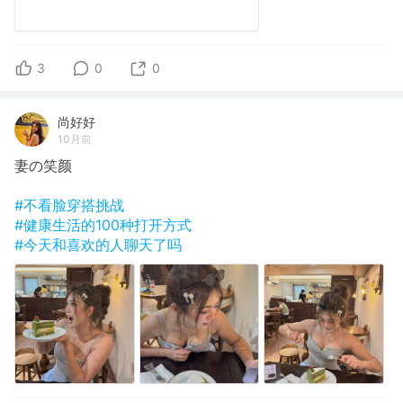
3
0
0
尚好好
10月前
妻の笑颜
#不看脸穿搭挑战
#健康生活的100种打开方式
#今天和喜欢的人聊天了吗