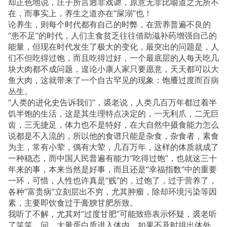
却正色地说，庄子所言迥非戏谑，原意无非比喻道之无所不
在，而事实上，养生之道亦在“屎溺”也！
论养生，则每个时代都有自己的时弊，在营养普遍不良的
“患不足”的时代，人们主食贫乏往往借助滋补药增强自己的
能量，但现在时代发生了极大的变化，最突出的问题是，人
们不但吃得过饱，而且吃得过好，一个最底层的人每天吃几
块大肉都不成问题，遑论小康人家只要愿意，天天都可以大
鱼大肉，这就带来了一个自古罕见的现象：饱餍过度而百病
丛生。
“人类的进化史告诉我们”，裘老说，人类几百万年都过着半
饥半饱的生活，这是其生理特点决定的，一无利爪，二无巨
齿，三无捷足，体力也不是特好，在大自然中摄食能力怎么
说都是不入流的，所以他的食谱只能是杂食，杂食者，素食
为主，常有小荤，偶有大荤，几百万年，这样的体质就成了
一种稳态，而中国人民普遍有能力“吃得过饱”，也就这三十
年来的事，本来当然是好事，而且还是“幸福指数”中的重要
一环，可惜，人性也许真是“贱”的，过饱了，过于营养了，
各种“富贵病”立刻层出不穷，尤其肿瘤，除却环境污染等因
素，主要即饮食过于膏腴甘肥所致。
我听了不解，尤其对“过度甘肥”可能致癌表示怀疑，裘老听
了笑笑，问，大量蛋白质进入体内，如果不及时排出体外，