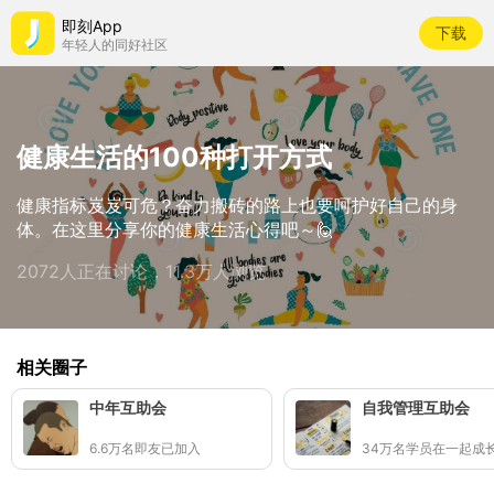
即刻App
下载
年轻人的同好社区
健康生活的100种打开方式
健康指标岌岌可危？奋力搬砖的路上也要呵护好自己的身
体。在这里分享你的健康生活心得吧～🙋
2072人正在讨论，11.3万人浏览
相关圈子
中年互助会
自我管理互助会
6.6万名即友已加入
34万名学员在一起成