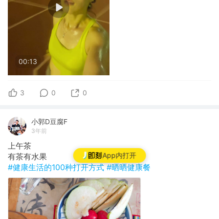
00:13
3
0
0
小郭D豆腐F
3年前
上午茶
App内打开
有茶有水果
#健康生活的100种打开方式
#晒晒健康餐