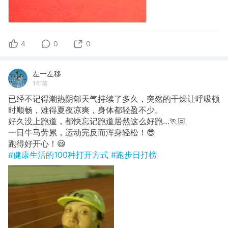
4
0
0
左一左移
1年前
已经不记得潮热阴郁天气持续了多久，突然的干燥让呼吸顿
时顺畅，难得夏夜凉爽，身体都轻盈不少。
好久没上跑道，都快忘记跑道居然这么好跑…🏃🏻
一日牛马劳累，运动完反而浑身轻松！😎
跑得好开心！😃
#健康生活的100种打开方式
#跑步日打榜