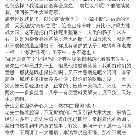
会怎么样？我说当然会臭会腐烂。“腐烂以后呢”？他继续笑
着。我回答产生大量毒素。
裘老说这就是了。以只能“素食为主，小荤不断”之宿命的体
质，天天迎战“膏腴甘肥”、迎战山珍海味，好比小邦竭力挑
战大国，这不是把自己往死里整嘛？！人类的肠子十米左
右，这是为杂食类准备的；老虎的肠子才四五米长，就是有
利于腐物的迅速排出呀，你没有老虎的肠子，吃得却和老虎
一样，上海话“作死”，虽不中，亦不远也！
“如是则奈何？”记得当时所有在场的都困惑地看着老先生，
老先生时年已过九十五，但见他狡黠地笑笑：我明白你们的
意思，那就是既想保持吃喝，又不生恶病是吧？呵呵，非常
简单，那就多多排毒多多排便，以你们的吃喝力度，一天一
次大便已是轻度便秘，正常的，应该一天两次。记住，一天
两次——多多益善，几乎一有便意就要解决，庶不负上天好
生之德啊。
养生之道固然养心为上，然亦在“屎溺”也！
老先生拖着腔调，不无揶揄的口气又引得大家大笑，事情已
经过去多年，老先生归去道山也已四年，常想着他的教诲，
某日忽然看到李鸿章的故事，有次，他问一个下属什么叫抛
物线，下属讲了一大通后，李鸿章仍是不懂。那个下属急