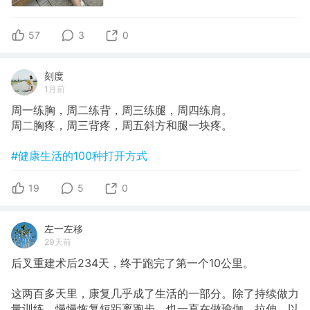
57
3
0
刻度
1月前
周一练胸，周二练背，周三练腿，周四练肩。
周二胸疼，周三背疼，周五斜方和腿一块疼。
#健康生活的100种打开方式
19
5
0
左一左移
29天前
后叉重建术后234天，终于跑完了第一个10公里。
这两百多天里，康复几乎成了生活的一部分。除了持续做力
量训练、慢慢恢复短距离跑步，也一直在做瑜伽、拉伸，以