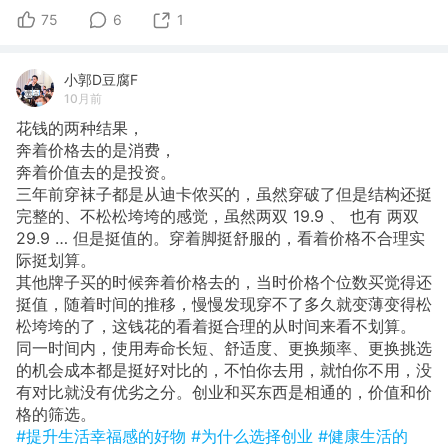
75
6
1
小郭D豆腐F
10月前
花钱的两种结果，
奔着价格去的是消费，
奔着价值去的是投资。
​三年前穿袜子都是从迪卡侬买的，虽然穿破了但是结构还挺
完整的、不松松垮垮的感觉，虽然两双 19.9 、 也有 两双
29.9 … 但是挺值的。穿着脚挺舒服的，看着价格不合理实
际挺划算。
其他牌子买的时候奔着价格去的，当时价格个位数买觉得还
挺值，随着时间的推移，慢慢发现穿不了多久就变薄变得松
松垮垮的了，这钱花的看着挺合理的从时间来看不划算。
同一时间内，使用寿命长短、舒适度、更换频率、更换挑选
的机会成本都是挺好对比的，不怕你去用，就怕你不用，没
有对比就没有优劣之分。创业和买东西是相通的，价值和价
格的筛选。
#提升生活幸福感的好物
#为什么选择创业
#健康生活的