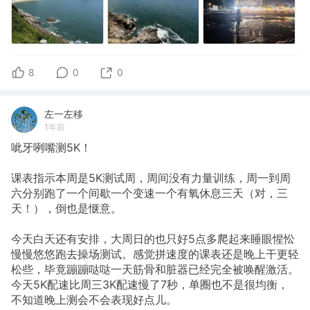
8
0
0
左一左移
1年前
呲牙咧嘴测5K！
课表指示本周是5K测试周，周间没有力量训练，周一到周
六分别跑了一个间歇一个变速一个有氧休息三天（对，三
天！），倒也是惬意。
今天白天还有安排，大周日的也只好5点多爬起来睡眼惺忪
慢慢悠悠跑去操场测试。感觉拼速度的课表还是晚上干更轻
松些，毕竟蹦蹦哒哒一天筋骨和脏器已经完全被唤醒激活。
今天5K配速比周三3K配速慢了7秒，单圈也不是很均衡，
不知道晚上测会不会表现好点儿。