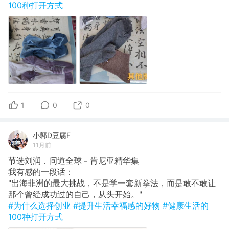
100种打开方式
1
0
0
小郭D豆腐F
11月前
节选刘润．问道全球﹣肯尼亚精华集
​我有感的一段话：
"出海非洲的最大挑战，不是学一套新拳法，而是敢不敢让
那个曾经成功过的自己，从头开始。"
#为什么选择创业
#提升生活幸福感的好物
#健康生活的
100种打开方式