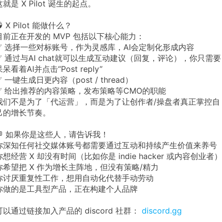
这就是 X Pilot 诞生的起点。
 X Pilot 能做什么？
目前正在开发的 MVP 包括以下核心能力：
✅ 选择一些对标账号，作为灵感库，AI会定制化形成内容
✅ 通过与AI chat就可以生成互动建议（回复，评论），你只需要
呆呆看着AI并点击“Post reply”
✅ 一键生成日更内容（post / thread）
✅ 给出推荐的内容策略，发布策略等CMO的职能
我们不是为了「代运营」，而是为了让创作者/操盘者真正掌控自
己的增长节奏。
💬 如果你是这些人，请告诉我！
你深知任何社交媒体账号都需要通过互动和持续产生价值来养号
你想经营 X 却没有时间（比如你是 indie hacker 或内容创业者）
你希望把 X 作为增长主阵地，但没有策略/精力
你讨厌重复性工作，想用自动化代替手动劳动
你做的是工具型产品，正在构建个人品牌
可以通过链接加入产品的 discord 社群：
discord.gg