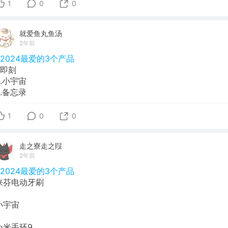
1
0
0
就爱鱼丸鱼汤
2年前
#2024最爱的3个产品
1.即刻
2.小宇宙
3.备忘录
1
0
0
走之寮走之叚
2年前
#2024最爱的3个产品
徕芬电动牙刷
小宇宙
小米手环9