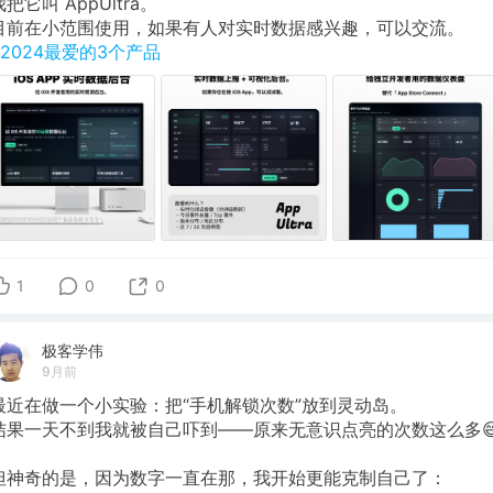
我把它叫 AppUltra。
目前在小范围使用，如果有人对实时数据感兴趣，可以交流。
#2024最爱的3个产品
1
0
0
极客学伟
9月前
最近在做一个小实验：把“手机解锁次数”放到灵动岛。
结果一天不到我就被自己吓到——原来无意识点亮的次数这么多
但神奇的是，因为数字一直在那，我开始更能克制自己了：