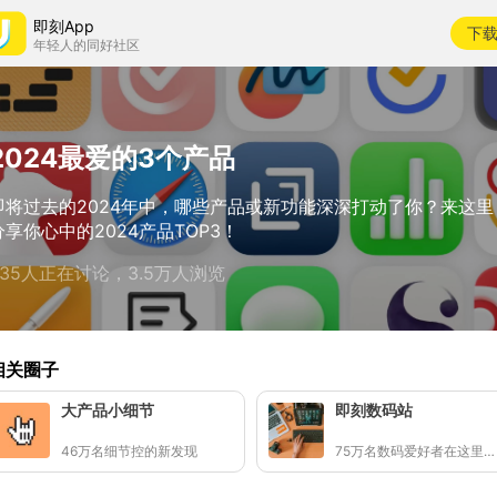
即刻App
下
年轻人的同好社区
2024最爱的3个产品
即将过去的2024年中，哪些产品或新功能深深打动了你？来这里
分享你心中的2024产品TOP3！
935人正在讨论，3.5万人浏览
相关圈子
大产品小细节
即刻数码站
46万名细节控的新发现
75万名数码爱好者在这里聊手中的设备