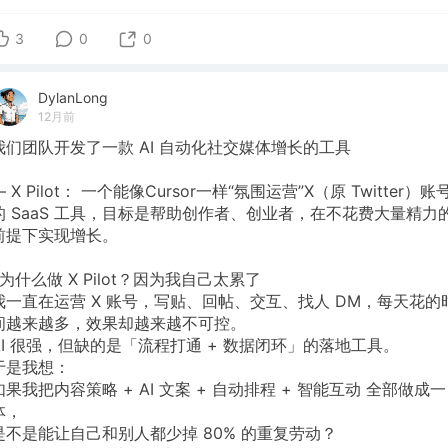
3
0
0
DylanLong
12月前
我们团队开发了一款 AI 自动化社交媒体增长的工具
— X Pilot： 一个能像Cursor一样“氛围运营”X（原 Twitter）账
的 SaaS 工具，目标是帮助创作者、创业者，在不花费大量精力
前提下实现增长。
❓为什么做 X Pilot？因为我自己太累了
我一直在运营 X 账号，写贴、回帖、交互、找人 DM，每天花的
间越来越多，效果却越来越不可控。
AI 很强，但缺的是「流程打通 + 数据闭环」的落地工具。
于是我想：
如果我把内容策略 + AI 文案 + 自动排程 + 智能互动 全部做成一
体，
是不是能让自己和别人都少掉 80% 的重复劳动？