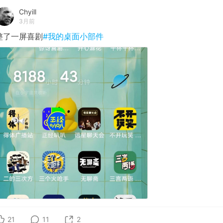
Chyill
3月前
整了一屏喜剧
#我的桌面小部件
21
11
2