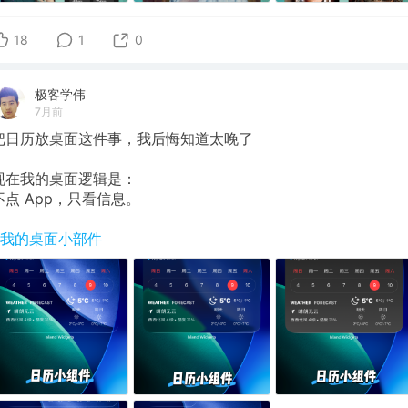
18
1
0
极客学伟
7月前
把日历放桌面这件事，我后悔知道太晚了
现在我的桌面逻辑是：
不点 App，只看信息。
#我的桌面小部件