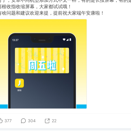
两根收指收缩屏幕，大家都试试哦！
有啥问题和建议欢迎来提，提前祝大家端午安康啦！
377
304
22