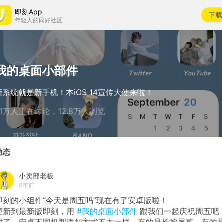
即刻App
下
年轻人的同好社区
我的桌面小部件
新系统就是新手机！本iOS 14宣传大使来啦！
1.1万人正在讨论，12.8万人浏览
动态
小卖部老板
5年前
即刻的小组件“今天是周五吗”现在有了安卓版啦！
更新到最新版即刻，用
#我的桌面小部件
跟我们一起庆祝周五吧
对了，安卓不同机型添加方式不太一样，有的是长按屏幕，有的