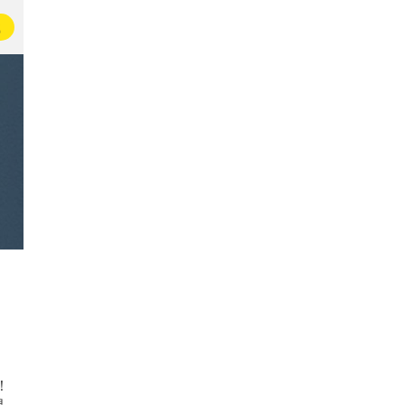
载
！
是