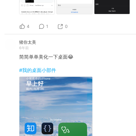
4
1
0
猪你太美
6年前
简简单单美化一下桌面😂
#我的桌面小部件