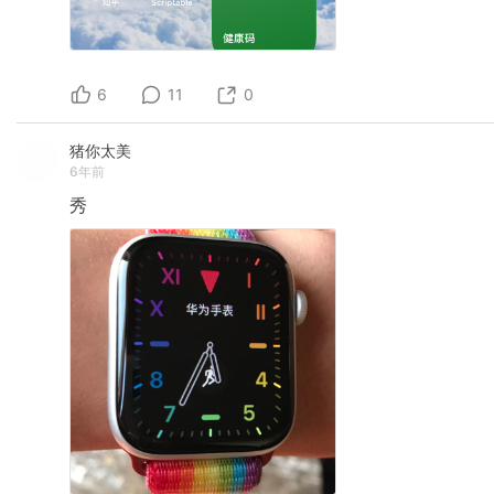
6
11
0
猪你太美
6年前
秀