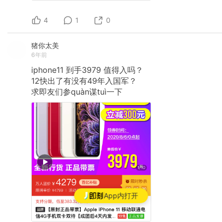
4
1
0
猪你太美
6年前
iphone11
到手3979
值得入吗？
12快出了有没有49年入国军？
求即友们参quàn谋tuì一下
App内打开