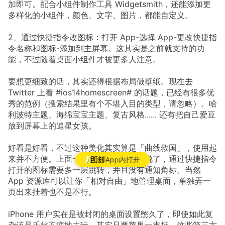
加即可。配合小组件制作工具 Widgetsmith，还能添加更
多样化的小组件，颜色、文字、图片，都能自定义。
2、通过快捷指令改图标：打开 App-选择 App-更改快捷指
令名称和图标-添加到主屏幕。这其实是之前就支持的功
能，不过随着桌面小组件才被更多人注意。
要想更细致的话，其实还得根据布局做壁纸。现在去
Twitter 上看 #ios14homescreen# 的话题，已经有很多优
秀的范例（搜索结果里有个不堪入目的类型，请忽略）。哈
利波特主题、海绵宝宝主题、复古风格...... 还有把自己爱豆
放到屏幕上的追星女孩。
好看是好看，不过这种美化其实算是「曲线救国」，使用起
来并不方便。上面一堆复杂的步骤就不说了，通过快捷指令
App内打开
打开的图标需要多一层跳转，并且没有通知角标。当然
App 资源库可以让你「相对自由」地管理桌面，单独弄一
页出来挂着也不是不行。
iPhone 用户实在是被封闭的桌面设置憋久了，即使如此复
杂还是乐此不疲地去玩。其实只要苹果一支持，这些第三方