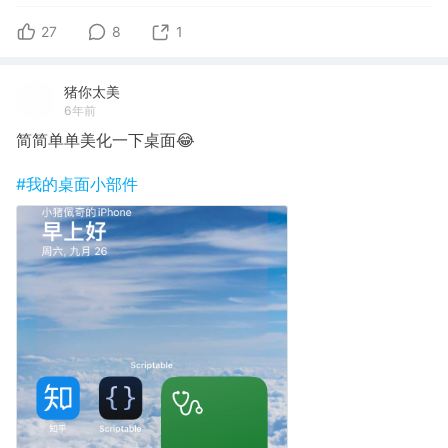
27
8
1
猪你太美
6年前
简简单单美化一下桌面😂
#我的桌面小部件