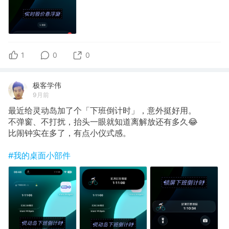
1
0
0
极客学伟
9月前
最近给灵动岛加了个「下班倒计时」，意外挺好用。
不弹窗、不打扰，抬头一眼就知道离解放还有多久😂
比闹钟实在多了，有点小仪式感。
#我的桌面小部件