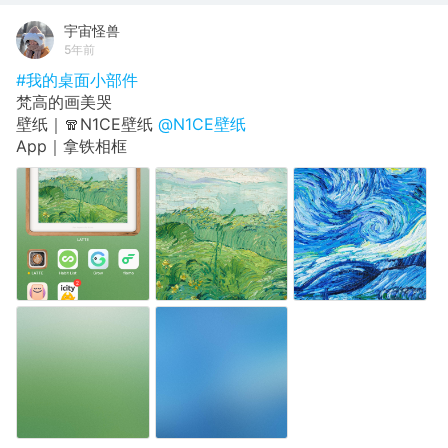
宇宙怪兽
5年前
#我的桌面小部件
梵高的画美哭
壁纸｜🧣N1CE壁纸
@N1CE壁纸
App｜拿铁相框