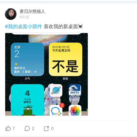
赛贝尔熊猫人
6年前
#我的桌面小部件
喜欢我的新桌面💓
7
2
0