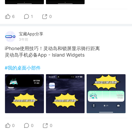
6
1
0
宝藏App分享
3年前
iPhone使用技巧！灵动岛和锁屏显示骑行距离
灵动岛手机必备App - Island Widgets
#我的桌面小部件
0
0
0