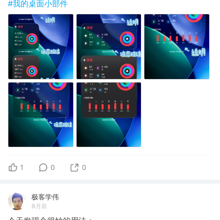
#我的桌面小部件
1
0
0
极客学伟
9月前