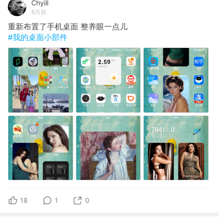
Chyill
5月前
重新布置了手机桌面 整养眼一点儿
#我的桌面小部件
18
1
0