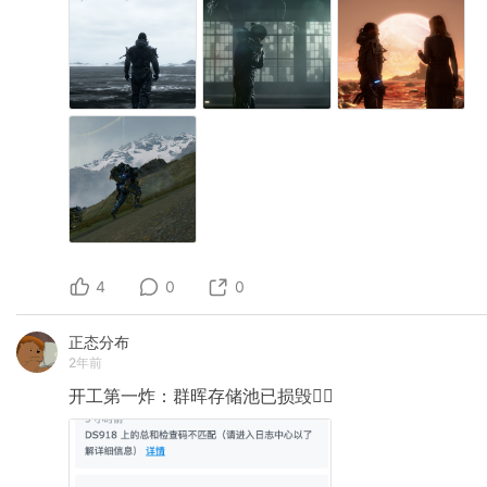
4
0
0
正态分布
2年前
开工第一炸：群晖存储池已损毁😵‍💫