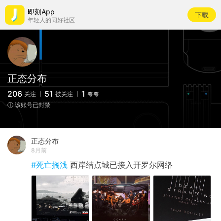
即刻App
下载
年轻人的同好社区
正态分布
206
51
1
关注
被关注
夸夸
ⓘ 该账号已封禁
正态分布
8月前
#死亡搁浅
西岸结点城已接入开罗尔网络