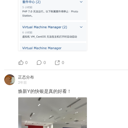
0
0
0
正态分布
2年前
焕新Y的快银是真的好看！