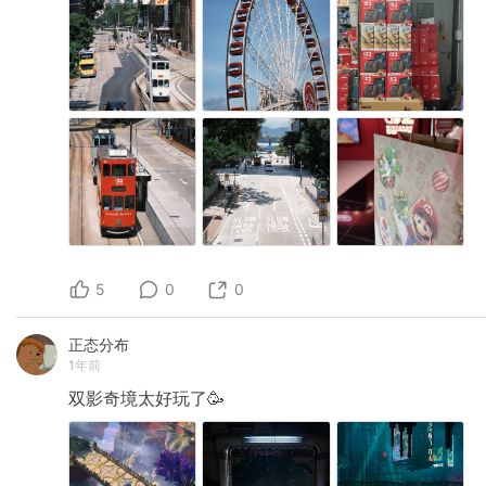
5
0
0
正态分布
1年前
双影奇境太好玩了🥳