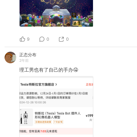
9
0
0
正态分布
2年前
理工男也有了自己的手办🤤