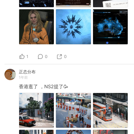
1
0
0
正态分布
1年前
香港逛了
，NS2提了🥳