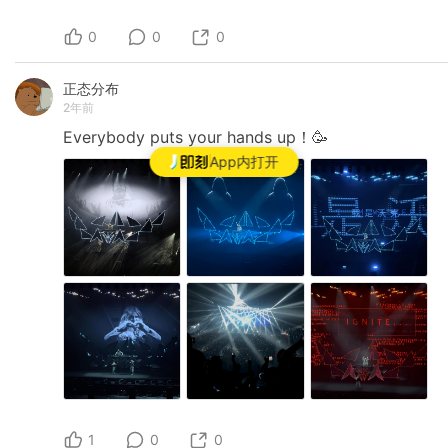
0
0
0
正态分布
2年前
Everybody
puts
your
hands
up！🥳
App内打开
1
0
0