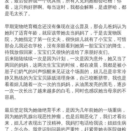
发，最后会肿成一个玩具熊，所有人见到她都会吐槽：你
看，这只狗好胖啊。每当这时，我都会解释，是虚胖哈，都
是毛太长了。
早期宠物绝育概念还没有像现在这么普及，那会儿爸妈认为
她到了适育年龄，就应该带她去当妈妈了，于是去宠物医
院，为她指定了第一任丈夫，很快妞儿就有了小宝宝，可惜
那会儿我还在学校，没有亲眼看到她第一胎宝宝们的降生，
待我放假回家，宝宝们又很快的送给了亲朋好友们。
后来陆陆续续一次是因为计划，一次是因为意外，她又当了
两回的妈妈，这两次生宝宝的时候，都在凌晨，我都是被小
崽子们奶气的叫声惊醒来见证这个场面的，妞儿总是非常冷
静又熟练的为宝宝贝舔舐清理身体，自己咬断脐带。我也是
看着妞儿随着一次一次的当妈妈，从油黑发亮的黑毛，逐步
一次一次长出了越来越多的白毛，同时也感叹她当母亲的不
容易。
最后坚定我为她做绝育手术，是因为几年前她的一场重病，
因为她的乳腺出现恶性肿瘤，也是后期恶化了，我们才看出
来，妞儿才表现出了没精神。我妈打电话给我说：妞妞生病
了，怎么办。我意识到问题的严重性，赶紧带她去医院做检