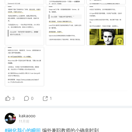
3
0
1
kakaooo
11月前
#融化我心的瞬间
编外兼职教师的小确幸时刻