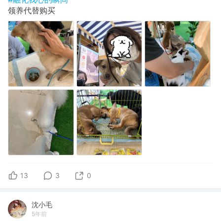
领养代替购买
13
3
0
沈小毛
5年前