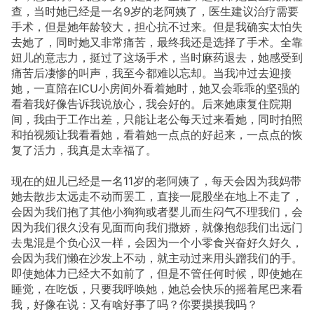
查，当时她已经是一名9岁的老阿姨了，医生建议治疗需要
手术，但是她年龄较大，担心抗不过来。但是我确实太怕失
去她了，同时她又非常痛苦，最终我还是选择了手术。全靠
妞儿的意志力，挺过了这场手术，当时麻药退去，她感受到
痛苦后凄惨的叫声，我至今都难以忘却。当我冲过去迎接
她，一直陪在ICU小房间外看着她时，她又会乖乖的坚强的
看着我好像告诉我说放心，我会好的。后来她康复住院期
间，我由于工作出差，只能让老公每天过来看她，同时拍照
和拍视频让我看看她，看着她一点点的好起来，一点点的恢
复了活力，我真是太幸福了。
现在的妞儿已经是一名11岁的老阿姨了，每天会因为我妈带
她去散步太远走不动而罢工，直接一屁股坐在地上不走了，
会因为我们抱了其他小狗狗或者婴儿而生闷气不理我们，会
因为我们很久没有见面而向我们撒娇，就像抱怨我们出远门
去鬼混是个负心汉一样，会因为一个小零食兴奋好久好久，
会因为我们懒在沙发上不动，就主动过来用头蹭我们的手。
即使她体力已经大不如前了，但是不管任何时候，即使她在
睡觉，在吃饭，只要我呼唤她，她总会快乐的摇着尾巴来看
我，好像在说：又有啥好事了吗？你要摸摸我吗？