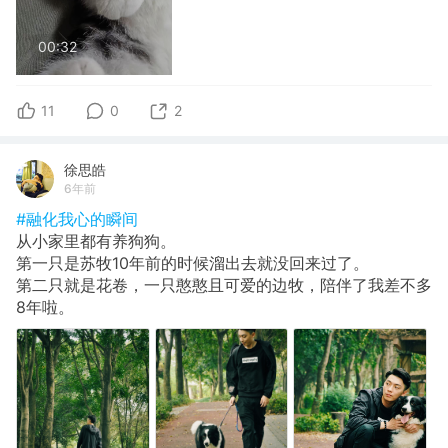
00:32
11
0
2
徐思皓
6年前
#融化我心的瞬间
从小家里都有养狗狗。
第一只是苏牧10年前的时候溜出去就没回来过了。
第二只就是花卷，一只憨憨且可爱的边牧，陪伴了我差不多
8年啦。