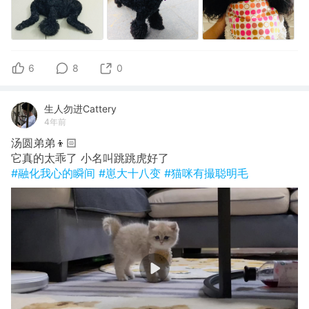
6
8
0
生人勿进Cattery
4年前
汤圆弟弟👦🏻
它真的太乖了 小名叫跳跳虎好了
#融化我心的瞬间
#崽大十八变
#猫咪有撮聪明毛