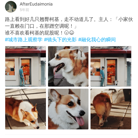
AfterEudaimonia
5年前
路上看到好几只翘臀柯基，走不动道儿了。主人：「小家伙
一直赖在门口，在那蹭空调呢！」
谁不喜欢看柯基的屁股呢！🌝😆
#城市路上观察学
#镜头下的光影
#融化我心的瞬间