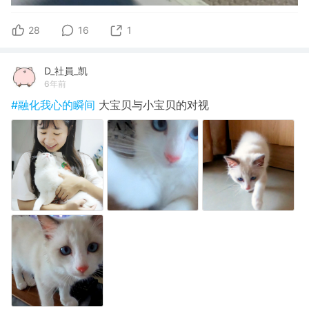
28
16
1
D_社員_凯
6年前
#融化我心的瞬间
大宝贝与小宝贝的对视