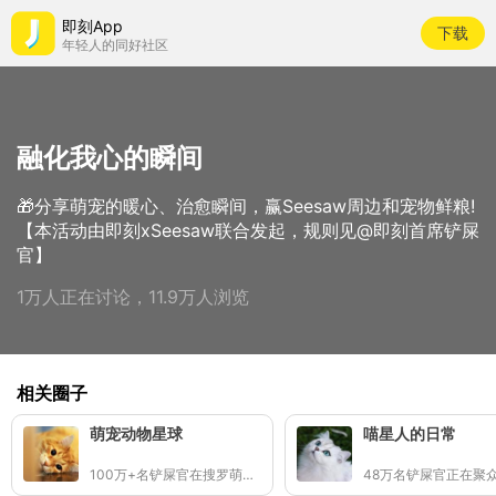
即刻App
下载
年轻人的同好社区
融化我心的瞬间
🎁分享萌宠的暖心、治愈瞬间，赢Seesaw周边和宠物鲜粮!
【本活动由即刻xSeesaw联合发起，规则见@即刻首席铲屎
官】
1万人正在讨论，11.9万人浏览
相关圈子
萌宠动物星球
喵星人的日常
100万+名铲屎官在搜罗萌宠小可爱
48万名铲屎官正在聚