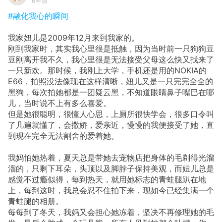
6年前
#融化我心的瞬间
我家妞儿是2009年12月来到我家的。
刚到我家时，其实我心里很是抵触，因为当时前一只狗狗豆
豆刚离开我不久，我心里很是无法接受父母这么快又找来了
一只新欢。那时候，我刚上大学，手机还是用的NOKIA的
E66，拍照没法像现在这样清晰，妞儿又是一只完完全全的
黑狗，每次拍她都是一团疑云黑，不知道眼睛鼻子嘴巴在哪
儿，当时说不上有多么喜爱。
但是她很聪明，很懂人心思，上厕所很快学会，很多口令叫
了几遍就懂了，会撒娇，爱亲近，慢慢的我便接受了她，直
到现在完全无法割舍的爱着她。
我妈怕她热着，夏天总是带她去宠物店把身体的毛剃得光溜
溜的，只剩下耳朵，头顶以及脚脖子保持美观，而妞儿总是
感觉不过瘾似得，每到热天，就用她标志的青蛙腿趴在地
上，每到这时，我总会忍不住拍下来，现如今已经集满一个
青蛙腿的相册。
每每到了冬天，我妈又会担心她冻着，坚决不再修理她的毛