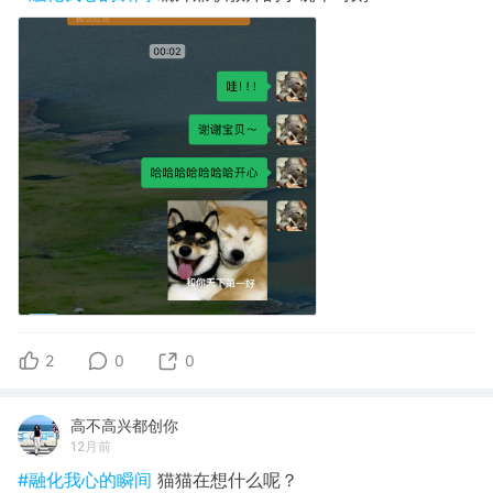
2
0
0
高不高兴都创你
12月前
#融化我心的瞬间
猫猫在想什么呢？