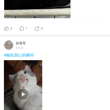
2
1
0
孙将军
6年前
#融化我心的瞬间