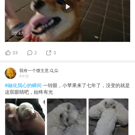
00:47
33
2
3
我有一个馊主意.Q_Q.
6年前
#融化我心的瞬间
一转眼，小苹果来了七年了，没变的就是
这双眼睛吧，始终有光