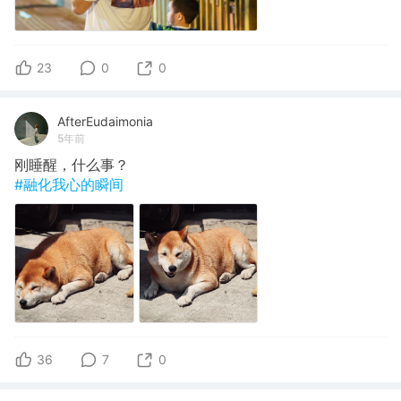
23
0
0
AfterEudaimonia
5年前
刚睡醒，什么事？
#融化我心的瞬间
36
7
0