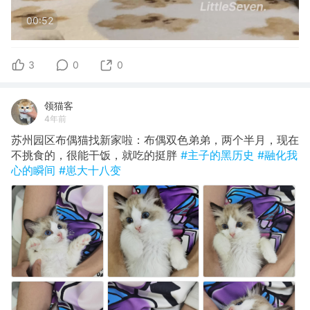
00:52
3
0
0
领猫客
4年前
苏州园区布偶猫找新家啦：布偶双色弟弟，两个半月，现在
不挑食的，很能干饭，就吃的挺胖
#主子的黑历史
#融化我
心的瞬间
#崽大十八变