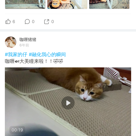
6
0
0
咖喱猪猪
6年前
#我家的仔
#融化我心的瞬间
咖喱🍛大美瞳来啦！！🤣🤣
00:19