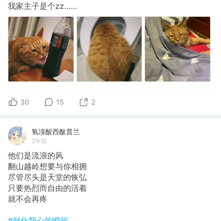
我家主子是个zz……
30
15
2
氢溴酸西酞普兰
2年前
他们是流浪的风
翻山越岭想要与你相拥
尽管尽头是天堂的恢弘
只要热烈而自由的活着
就不会再疼
#融化我心的瞬间