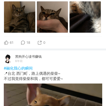
61
18
0
黑狗开心读书赚钱
6年前
#融化我心的瞬间
📍台北 西门町，路上偶遇的柴柴~
不过我觉得柴柴和我，都可可爱爱~