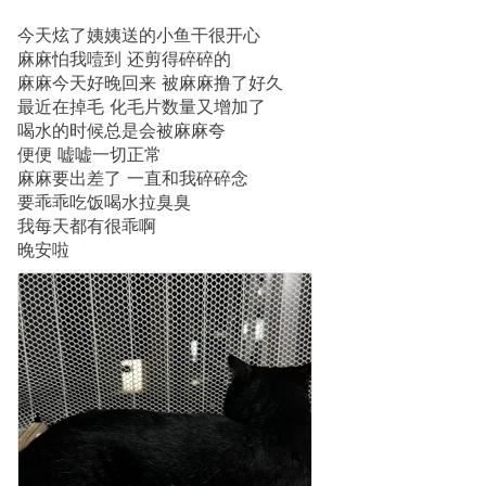
今天炫了姨姨送的小鱼干很开心
麻麻怕我噎到 还剪得碎碎的
麻麻今天好晚回来 被麻麻撸了好久
最近在掉毛 化毛片数量又增加了
喝水的时候总是会被麻麻夸
便便 嘘嘘一切正常
麻麻要出差了 一直和我碎碎念
要乖乖吃饭喝水拉臭臭
我每天都有很乖啊
晚安啦