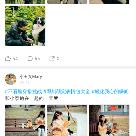
54
55
0
小丑女Mary
6年前
#不看脸穿搭挑战
#即刻萌宠表情包大全
#融化我心的瞬间
和小泰迪在一起的一天❤️