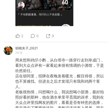
2
0
0
胡桃夹子_0921
2年前
周末想和鸡仔小酌，从白塔寺一路穿行走到阜成门，
看到大众点评有一家看起来很有情调的小酒馆，于是
欣然前往。
店在胡同里，招牌在夜晚发着暖光，醒目得很，所以
也不算难找。但进去之后才发现只有我和鸡两个客
人。
老板很热情，问想喝什么，我说想喝小甜酒，最好拍
照好看的那种，他在酒水单里寻觅我的诉求，我则在
大众点评里找网友的图片，看看是否有钟意的选择，
最后选中了图里的这款，老板说还没有上菜单，现在