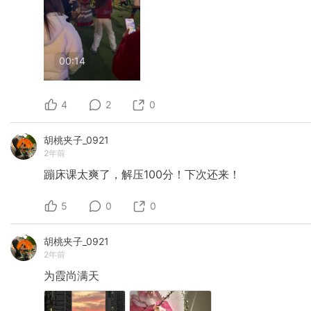
00:14
4
2
0
胡桃夹子_0921
2年前
蹦床课太爽了，解压100分！下次还来！
5
0
0
胡桃夹子_0921
2年前
为霞尚满天