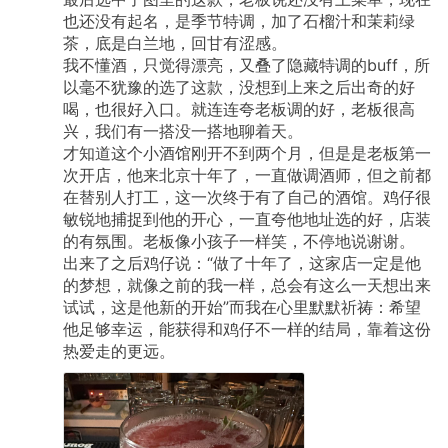
也还没有起名，是季节特调，加了石榴汁和茉莉绿
茶，底是白兰地，回甘有涩感。
我不懂酒，只觉得漂亮，又叠了隐藏特调的buff，所
以毫不犹豫的选了这款，没想到上来之后出奇的好
喝，也很好入口。就连连夸老板调的好，老板很高
兴，我们有一搭没一搭地聊着天。
才知道这个小酒馆刚开不到两个月，但是是老板第一
次开店，他来北京十年了，一直做调酒师，但之前都
在替别人打工，这一次终于有了自己的酒馆。鸡仔很
敏锐地捕捉到他的开心，一直夸他地址选的好，店装
的有氛围。老板像小孩子一样笑，不停地说谢谢。
出来了之后鸡仔说：“做了十年了，这家店一定是他
的梦想，就像之前的我一样，总会有这么一天想出来
试试，这是他新的开始”而我在心里默默祈祷：希望
他足够幸运，能获得和鸡仔不一样的结局，靠着这份
热爱走的更远。