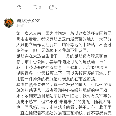
1
0
0
胡桃夹子_0921
2年前
第一次来云南，因为时间短，所以这次选择先围着昆
明走走看看。都说昆明是云南最无聊的地方，大部分
人只把它当作去往丽江、腾冲等地的中转站，不会过
多停留，但一天体验下来我却不能认同。
昆明实在太适合生活了，一月的昆明仍有绿意和色
彩，市中心公园、昙华寺随处可见的炮仗藤、玉兰
花、山茶花开的烂漫肆意，气候相比北京显得湿润、
温暖得多，全天12度上下，可以丢掉厚厚的羽绒，只
用套一件薄薄的棉服便可畅意的在市区游荡。
翠湖自然是要去的，选一个极好的晴天，可以坐船慢
悠悠的感受风，或者看湖中心被喂的肥硕的鸭子戏
水；翠湖旁边就是陆军讲武堂旧址，我对有关军事的
历史不感冒，但挨不过“来都来了”的魔咒，随着人群
也一同晃悠进去，走马观花的看，并不走心，脑子里
一直在惦记着不远处的晨曦豆花米线，好不容易转完