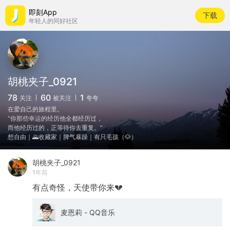
即刻App
下载
年轻人的同好社区
胡桃夹子_0921
78
60
1
关注
被关注
夸夸
在爱自己的旅程里。
“你那些幸运的经历他全都经历过，
而他经历过的，正等待你去重复。”
想自由｜🌄收藏家｜脾气暴躁｜有只毛孩（🐶）
胡桃夹子_0921
1年前
有点奇怪，天使带你来💔
麦恩莉 - QQ音乐