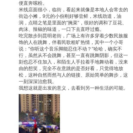
便直奔嗦粉。
米线店面很小，临街，看起来就像是本地人会常去的
街边小摊，9元的小份刚好够尝鲜，米线劲道，油
润，点睛之笔是里面的“腌菜”，很好的调和了豆花、
肉沫、辣椒的味道，一口下去直呼过瘾。
吃完散步到昆明老街，广场上有许多穿着少数民族服
饰的人在跳舞，伴着民歌粗旷热情，其中一个小哥
说：“你听这个音乐脚能忍住不动？”哈哈，确实不
行，虽然从不会跳舞，甚至一直有跳舞阴影，但这一
刻也忍不住加入，和陌生人手拉着手地舞动着，没来
由的想笑，完全不在意跳的是否好看，只觉得地放
松，这种自然而然与人的链接、原始简单的舞步，这
一刻深深治愈我。
我想这就是出发的意义，去看到另一种生活的可能。