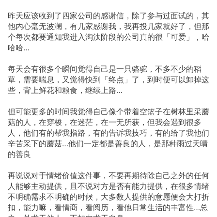
昨天应该收到了四家公司的感谢信，除了参与过面试的，其
他内心毫无波澜，有几家感谢我，我再投几家就好了，但那
个每次都要通知我进入淘汰阶段的公司真的很「可爱」，哈
哈哈…
每天会有很多个瞬间觉得自己是一只骆驼，不多不少的稻
草，需要喘息，又觉得快到「终点」了，到时便可以卸掉这
些，背上鲜花和粮食，继续上路…
但可能更多的时间我觉得自己像个带着空篮子在树林里采蘑
菇的人，在穿梭，在迷茫，在一无所获，但我会遇到很多
人，他们有的帮我指路，有的告诉我技巧，有的给了我他们
辛苦采下的蘑菇…他们一定都是善良的人，是那种雨过天晴
的善良
再说说对于情绪价值这件事，不要再期待除自己之外的任何
人能够主动提供，且不说对方是否有能力提供，在很多情绪
不明确需求不明确的时候，大多数人提供的意愿便会大打折
扣，能力嘛，看情商，看阅历，看他日常生活的丰富性…总