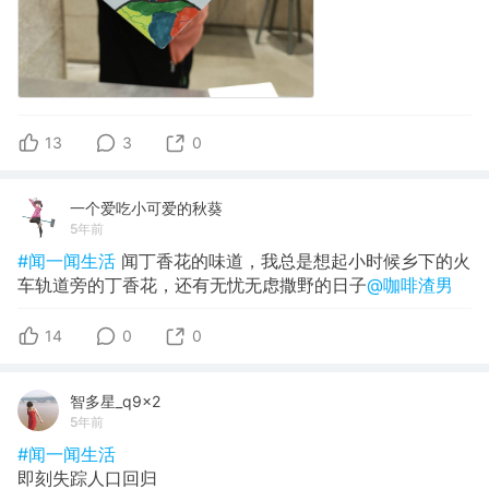
13
3
0
一个爱吃小可爱的秋葵
5年前
#闻一闻生活
闻丁香花的味道，我总是想起小时候乡下的火
车轨道旁的丁香花，还有无忧无虑撒野的日子
@咖啡渣男
14
0
0
智多星_q9x2
5年前
#闻一闻生活
即刻失踪人口回归