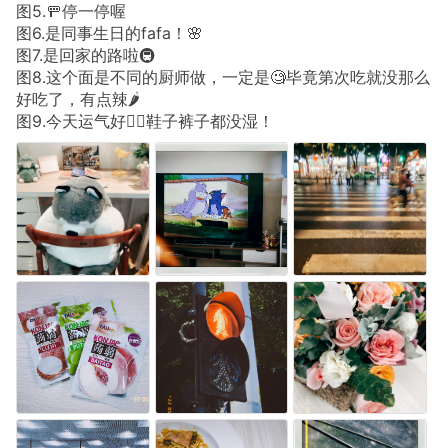
图5.🚥停一停喔
图6.是同事生日的fafa！🌸
图7.是回家的路啦🚇
图8.这个面是不同的厨师做，一定是🧐毕竟第次吃就没那么
好吃了，有点辣🌶️
图9.今天运气好👌🏿鞋子裤子都没湿！