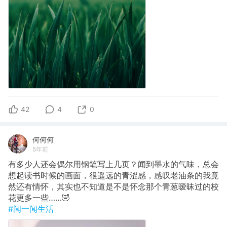
42
4
0
何何何
5年前
有多少人还会偶尔用钢笔写上几页？闻到墨水的气味，总会
想起读书时候的画面，很遥远的青涩感，感叹老油条的我竟
然还有情怀，其实也不知道是不是怀念那个青葱暧昧过的校
花更多一些……🤣
#闻一闻生活