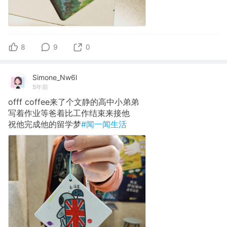
8
9
0
Simone_Nw6l
5年前
offf coffee来了个文静的高中小弟弟
写着作业等爸着比工作结束来接他
祝他完成他的留学梦
#闻一闻生活