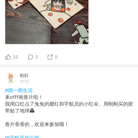
33
3
0
初归
5年前
#闻一闻生活
来offf画香片啦！
我用口红点了兔兔的腮红和宇航员的小红伞。用刚刚买的胶
带贴了地球👻
香片香香的，欢迎来参加哦！
@宇航员祝以南