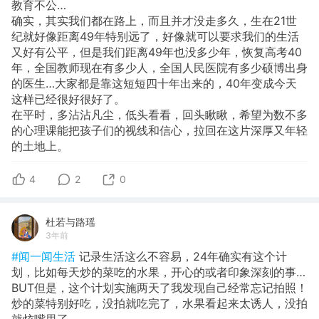
教育不公…
确实，其实我们都在路上，而且并才没走多久，生在21世
纪就好像距离49年特别远了，好像就可以要求我们的生活
又好有公平，但是我们距离49年也没多少年，恢复高考40
年，全国教师现在有多少人，全国人民医院有多少硕博出身
的医生…大家都是靠这短短四十年出来的，40年变成今天
这样已经很好很好了。
在平时，多沾沾凡尘，低头看看，回头瞅瞅，希望为数不多
的心理课能把孩子们的视线和信心，拉回在这片深厚又年轻
的土地上。
4
2
0
杜若与路瑶
3年前
#闻一闻生活
记录生活这么不容易，24年确实有这个计
划，比如每天炒的菜吃的水果，开心的或者印象深刻的事…
BUT但是，这个计划实施两天了我发现自己经常忘记拍照！
炒的菜特别好吃，没拍就吃完了，水果看起来太诱人，没拍