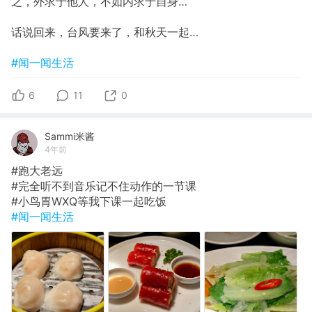
之，外求于他人，不如内求于自身…
话说回来，台风要来了，和秋天一起…
#闻一闻生活
6
11
0
Sammi米酱
4年前
#跑大老远
#完全听不到音乐记不住动作的一节课
#小鸟胃WXQ等我下课一起吃饭
#闻一闻生活