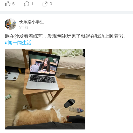
5
1
0
长乐路小学生
5年前
躺在沙发看着综艺，发现刨冰玩累了就躺在我边上睡着啦。
#闻一闻生活