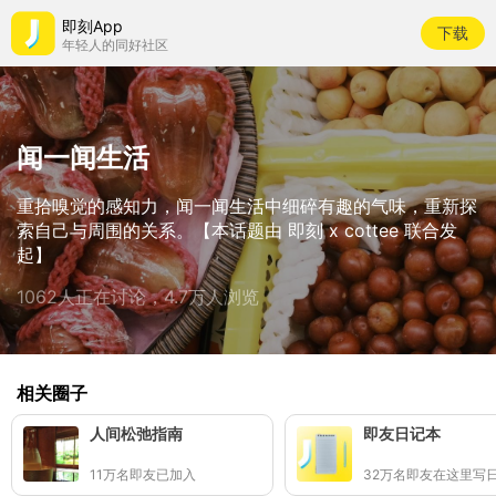
即刻App
下载
年轻人的同好社区
闻一闻生活
重拾嗅觉的感知力，闻一闻生活中细碎有趣的气味，重新探
索自己与周围的关系。【本话题由 即刻 x cottee 联合发
起】
1062人正在讨论，4.7万人浏览
相关圈子
人间松弛指南
即友日记本
11万名即友已加入
32万名即友在这里写