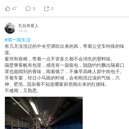
47
3
0
扎拉布星人
5年前
#闻一闻生活
有几天没洗过的中央空调吹出来的风，带着公交车特殊的味
道。
窗帘和座椅，带着一点不管多久都不会消失的塑料味。
隔壁乘客帆布包里，感觉有一袋面包，隐隐约约飘出隔着口
罩也能闻到的香味，闻着饿了，不像早高峰人群中肉包子。
开着车窗，经过小马路的时候，会有刚洗过澡的气味，六
神、肥皂…混杂着不知道哪家厨房跑出来的红烧味。
不难闻，又熟悉。