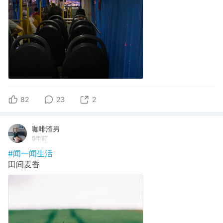
82
23
2
咖啡渣男
5年前
#闻一闻生活
田间麦香