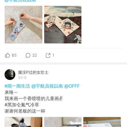
85
22
1
腿没P过的女壮士
5年前
#闻一闻生活
@宇航员祝以南
@OFFF
来咯～
我来画一个香喷喷的儿童画✌️
#黑加仑氮气冷萃
谢谢何老板的这一杯