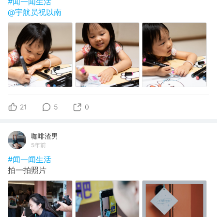
#闻一闻生活
@宇航员祝以南
21
5
0
咖啡渣男
5年前
#闻一闻生活
拍一拍照片