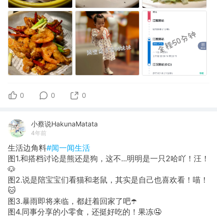
0
0
0
小蔡说HakunaMatata
4年前
生活边角料
#闻一闻生活
图1.和搭档讨论是熊还是狗，这不...明明是一只2哈吖！汪！
🐶
图2.说是陪宝宝们看猫和老鼠，其实是自己也喜欢看！喵！
🐱
图3.暴雨即将来临，都赶着回家了吧☂️
图4.同事分享的小零食，还挺好吃的！果冻🤤