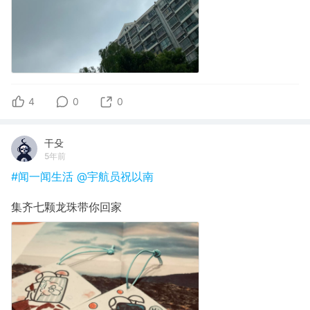
4
0
0
干殳
5年前
#闻一闻生活
@宇航员祝以南
集齐七颗龙珠带你回家