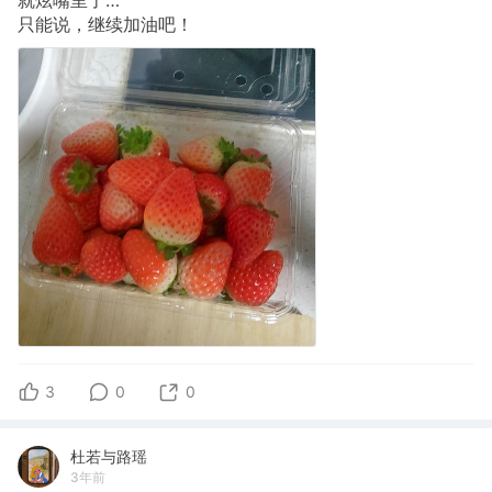
就炫嘴里了…
只能说，继续加油吧！
3
0
0
杜若与路瑶
3年前