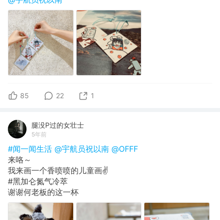
85
22
1
腿没P过的女壮士
5年前
#闻一闻生活
@宇航员祝以南
@OFFF
来咯～
我来画一个香喷喷的儿童画✌️
#黑加仑氮气冷萃
谢谢何老板的这一杯