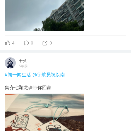
4
0
0
干殳
5年前
#闻一闻生活
@宇航员祝以南
集齐七颗龙珠带你回家