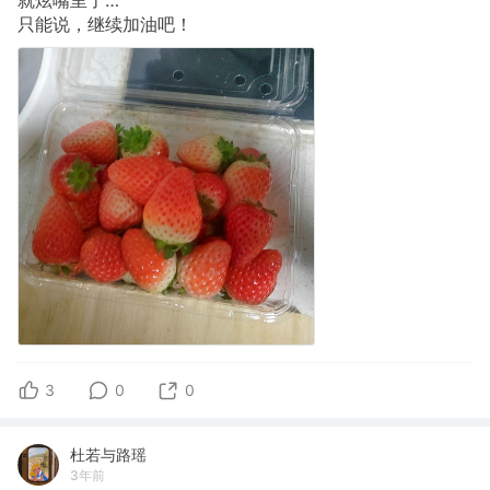
就炫嘴里了…
只能说，继续加油吧！
3
0
0
杜若与路瑶
3年前