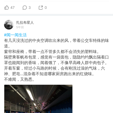
47
3
0
扎拉布星人
5年前
#闻一闻生活
有几天没洗过的中央空调吹出来的风，带着公交车特殊的味
道。
窗帘和座椅，带着一点不管多久都不会消失的塑料味。
隔壁乘客帆布包里，感觉有一袋面包，隐隐约约飘出隔着口
罩也能闻到的香味，闻着饿了，不像早高峰人群中肉包子。
开着车窗，经过小马路的时候，会有刚洗过澡的气味，六
神、肥皂…混杂着不知道哪家厨房跑出来的红烧味。
不难闻，又熟悉。