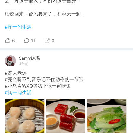
之，外求于他人，不如内求于自身…
话说回来，台风要来了，和秋天一起…
#闻一闻生活
6
11
0
Sammi米酱
4年前
#跑大老远
#完全听不到音乐记不住动作的一节课
#小鸟胃WXQ等我下课一起吃饭
#闻一闻生活