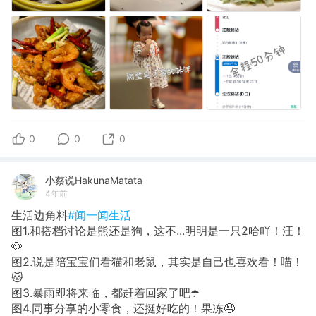
0
0
0
小蔡说HakunaMatata
4年前
生活边角料
#闻一闻生活
图1.和搭档讨论是熊还是狗，这不...明明是一只2哈吖！汪！
🐶
图2.说是陪宝宝们看猫和老鼠，其实是自己也喜欢看！喵！
🐱
图3.暴雨即将来临，都赶着回家了吧☂️
图4.同事分享的小零食，还挺好吃的！果冻🤤