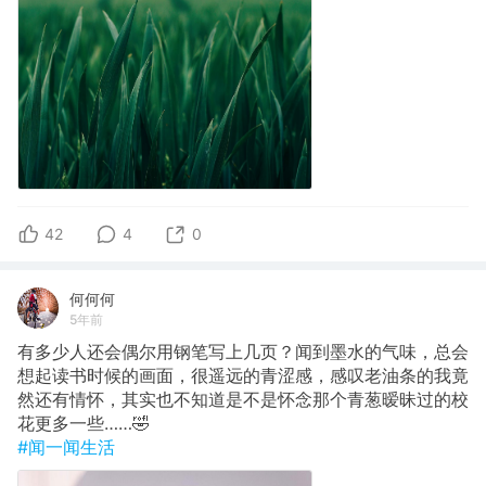
42
4
0
何何何
5年前
有多少人还会偶尔用钢笔写上几页？闻到墨水的气味，总会
想起读书时候的画面，很遥远的青涩感，感叹老油条的我竟
然还有情怀，其实也不知道是不是怀念那个青葱暧昧过的校
花更多一些……🤣
#闻一闻生活