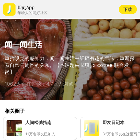
即刻App
下载
年轻人的同好社区
闻一闻生活
重拾嗅觉的感知力，闻一闻生活中细碎有趣的气味，重新探
索自己与周围的关系。【本话题由 即刻 x cottee 联合发
起】
1062人正在讨论，4.7万人浏览
相关圈子
人间松弛指南
即友日记本
11万名即友已加入
32万名即友在这里写