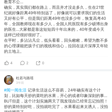
教育不公…
确实，其实我们都在路上，而且并才没走多久，生在21世
纪就好像距离49年特别远了，好像就可以要求我们的生活
又好有公平，但是我们距离49年也没多少年，恢复高考40
年，全国教师现在有多少人，全国人民医院有多少硕博出身
的医生…大家都是靠这短短四十年出来的，40年变成今天
这样已经很好很好了。
在平时，多沾沾凡尘，低头看看，回头瞅瞅，希望为数不多
的心理课能把孩子们的视线和信心，拉回在这片深厚又年轻
的土地上。
4
2
0
杜若与路瑶
3年前
#闻一闻生活
记录生活这么不容易，24年确实有这个计
划，比如每天炒的菜吃的水果，开心的或者印象深刻的事…
BUT但是，这个计划实施两天了我发现自己经常忘记拍照！
炒的菜特别好吃，没拍就吃完了，水果看起来太诱人，没拍