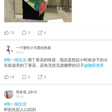
13
3
0
一个爱吃小可爱的秋葵
5年前
#闻一闻生活
闻丁香花的味道，我总是想起小时候乡下的火
车轨道旁的丁香花，还有无忧无虑撒野的日子
@咖啡渣男
14
0
0
智多星_q9x2
5年前
#闻一闻生活
即刻失踪人口回归