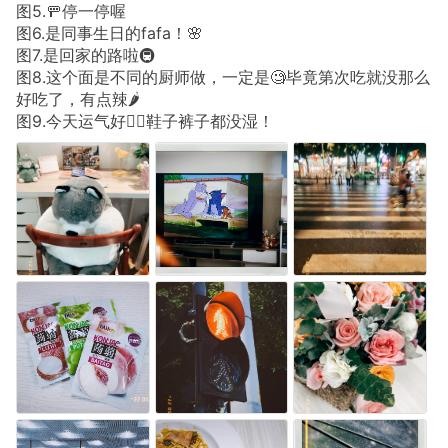
图5.🚥停一停喔
图6.是同事生日的fafa！🌸
图7.是回家的路啦🚇
图8.这个面是不同的厨师做，一定是🧐毕竟第次吃就没那么
好吃了，有点辣🌶️
图9.今天运气好👌🏿鞋子裤子都没湿！