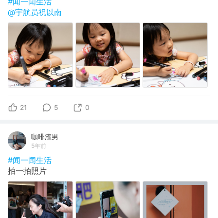
#闻一闻生活
@宇航员祝以南
21
5
0
咖啡渣男
5年前
#闻一闻生活
拍一拍照片