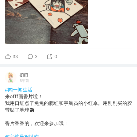
33
3
0
初归
5年前
#闻一闻生活
来offf画香片啦！
我用口红点了兔兔的腮红和宇航员的小红伞。用刚刚买的胶
带贴了地球👻
香片香香的，欢迎来参加哦！
@宇航员祝以南