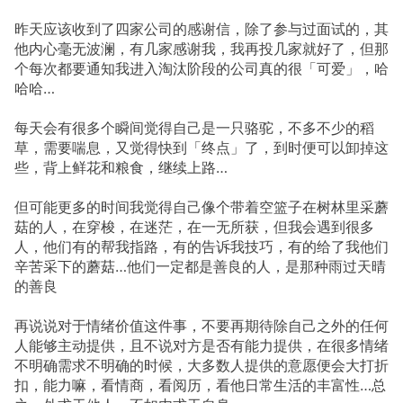
昨天应该收到了四家公司的感谢信，除了参与过面试的，其
他内心毫无波澜，有几家感谢我，我再投几家就好了，但那
个每次都要通知我进入淘汰阶段的公司真的很「可爱」，哈
哈哈…
每天会有很多个瞬间觉得自己是一只骆驼，不多不少的稻
草，需要喘息，又觉得快到「终点」了，到时便可以卸掉这
些，背上鲜花和粮食，继续上路…
但可能更多的时间我觉得自己像个带着空篮子在树林里采蘑
菇的人，在穿梭，在迷茫，在一无所获，但我会遇到很多
人，他们有的帮我指路，有的告诉我技巧，有的给了我他们
辛苦采下的蘑菇…他们一定都是善良的人，是那种雨过天晴
的善良
再说说对于情绪价值这件事，不要再期待除自己之外的任何
人能够主动提供，且不说对方是否有能力提供，在很多情绪
不明确需求不明确的时候，大多数人提供的意愿便会大打折
扣，能力嘛，看情商，看阅历，看他日常生活的丰富性…总