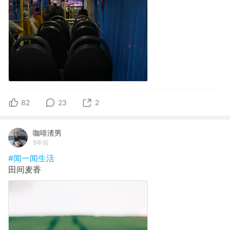
82
23
2
咖啡渣男
5年前
#闻一闻生活
田间麦香