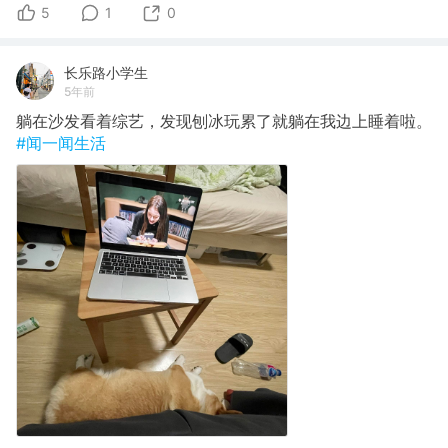
5
1
0
长乐路小学生
5年前
躺在沙发看着综艺，发现刨冰玩累了就躺在我边上睡着啦。
#闻一闻生活