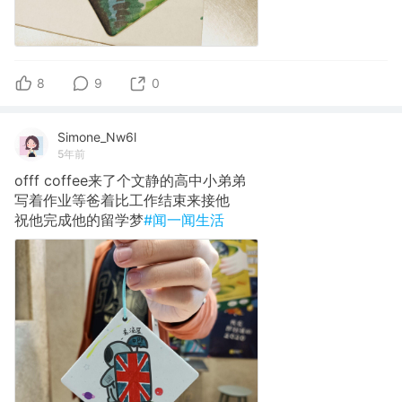
8
9
0
Simone_Nw6l
5年前
offf coffee来了个文静的高中小弟弟
写着作业等爸着比工作结束来接他
祝他完成他的留学梦
#闻一闻生活