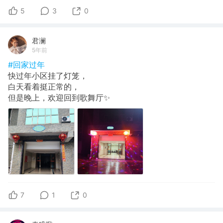
5
3
0
君澜
5年前
#回家过年
快过年小区挂了灯笼，
白天看着挺正常的，
但是晚上，欢迎回到歌舞厅✨
7
1
0