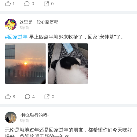
1
0
0
这里是一段心路历程
5年前
#回家过年
早上四点半就起来收拾了，回家“宋仲基”了。
8
4
0
-特立独行的猪-
5年前
无论是就地过年还是回家过年的朋友，都希望你们今天吃好
喝好，😋迎接明天新的一年🎆