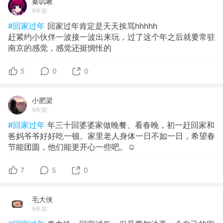
秦叽啾
5年前
#回家过年
回家过年肯定是天天挨骂hhhhh
赶紧约小伙伴一波接一波出来玩，过了这个年之后就要常驻
南京的感觉，感觉还挺惆怅的
5
0
0
小肥梁
5年前
#回家过年
年三十回婆婆家做晚餐、看春晚，初一赶回家和
爸妈爷爷好好吃一顿。家里老人身体一日不如一日，希望春
节能团圆，他们能更开心一些吧。☺️
7
5
0
毛大侠
5年前