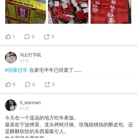
1
0
0
乌云打字机
5年前
#回家过年
在家宅半年已经废了……
0
0
0
S_starman
5年前
今天在一个遥远的地方吃年夜饭。
最喜欢宁波烤菜、龙头烤蚝仔烙、玫瑰核桃馅的酥皮包。还
是酥酥软软的东西最吸引人。
给大家拜个早年🎊