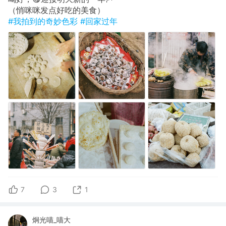
（悄咪咪发点好吃的美食）
#我拍到的奇妙色彩
#回家过年
7
3
1
炯光喵_喵大