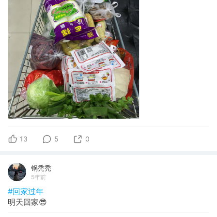
13
5
0
锅秃秃
5年前
#回家过年
明天回家😎