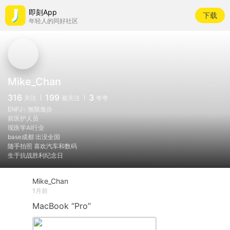
即刻App
下载
年轻人的同好社区
Mike_Chan
316
199
3
关注
被关注
夸夸
ENFJ✨無限進步
前医护人员
现医学AI行业
base成都 出没全国
随手拍照 喜欢汽车和数码
生于抗战胜利纪念日
Mike_Chan
1月前
MacBook
“Pro”