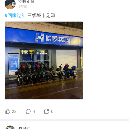
沙拉走酱
5年前
#回家过年
三线城市见闻
23
4
0
袋鼠琛