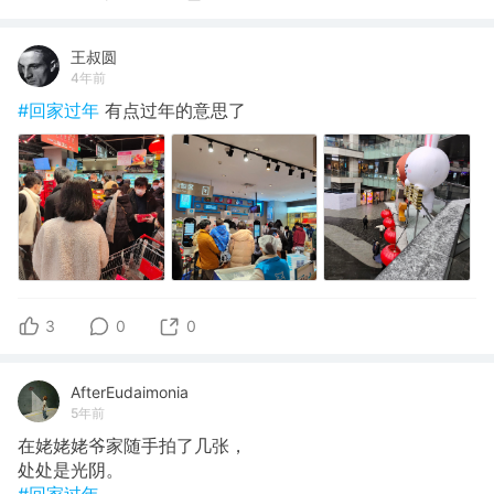
王叔圆
4年前
#回家过年
有点过年的意思了
3
0
0
AfterEudaimonia
5年前
在姥姥姥爷家随手拍了几张，
处处是光阴。