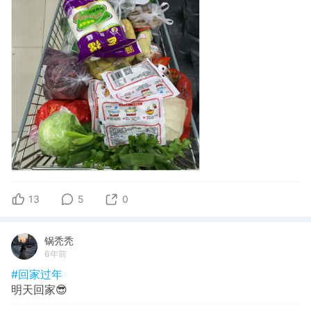
13
5
0
锅秃秃
6年前
#回家过年
明天回家😎