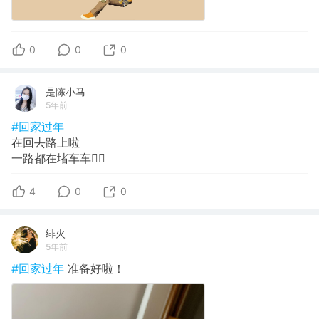
0
0
0
是陈小马
5年前
#回家过年
在回去路上啦
一路都在堵车车🤦‍♀️
4
0
0
绯火
5年前
#回家过年
准备好啦！