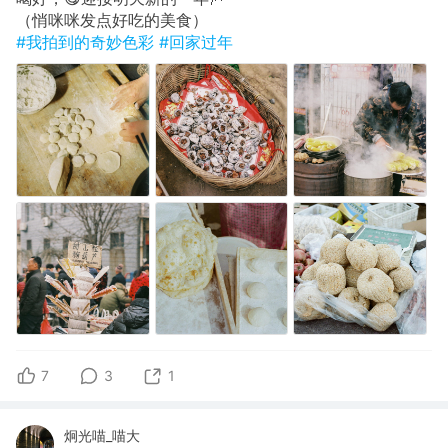
（悄咪咪发点好吃的美食）
#我拍到的奇妙色彩
#回家过年
7
3
1
炯光喵_喵大