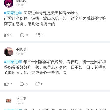
秦叽啾
6年前
#回家过年
回家过年肯定是天天挨骂hhhhh
赶紧约小伙伴一波接一波出来玩，过了这个年之后就要常驻
南京的感觉，感觉还挺惆怅的
5
0
0
小肥梁
6年前
#回家过年
年三十回婆婆家做晚餐、看春晚，初一赶回家和
爸妈爷爷好好吃一顿。家里老人身体一日不如一日，希望春
节能团圆，他们能更开心一些吧。☺️
7
5
0
毛大侠
6年前