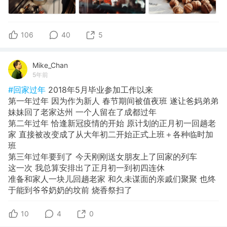
106
40
5
Mike_Chan
5年前
#回家过年
2018年5月毕业参加工作以来
第一年过年 因为作为新人 春节期间被值夜班 遂让爸妈弟弟
妹妹回了老家达州 一个人留在了成都过年
第二年过年 恰逢新冠疫情的开始 原计划的正月初一回趟老
家 直接被改变成了从大年初二开始正式上班＋各种临时加
班
第三年过年要到了 今天刚刚送女朋友上了回家的列车
这一次 我总算安排出了正月初一到初四连休
准备和家人一块儿回趟老家 和久未谋面的亲戚们聚聚 也终
于能到爷爷奶奶的坟前 烧香祭扫了
10
4
0