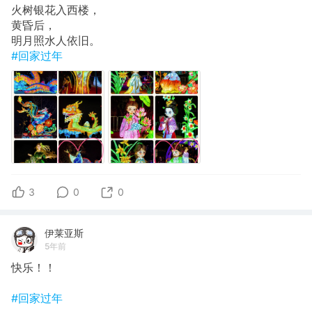
火树银花入西楼，
黄昏后，
明月照水人依旧。
#回家过年
3
0
0
伊莱亚斯
5年前
快乐！！
#回家过年