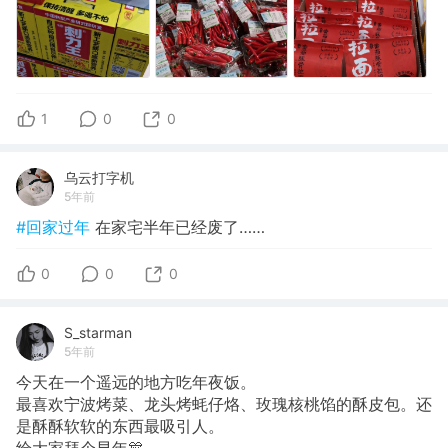
1
0
0
乌云打字机
5年前
#回家过年
在家宅半年已经废了……
0
0
0
S_starman
5年前
今天在一个遥远的地方吃年夜饭。
最喜欢宁波烤菜、龙头烤蚝仔烙、玫瑰核桃馅的酥皮包。还
是酥酥软软的东西最吸引人。
给大家拜个早年🎊