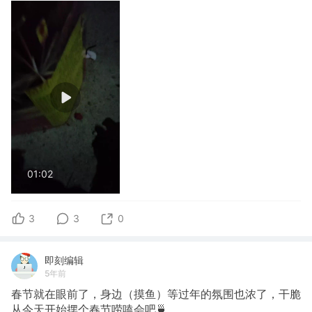
01:02
3
3
0
即刻编辑
5年前
春节就在眼前了，身边（摸鱼）等过年的氛围也浓了，干脆
从今天开始摆个春节唠嗑会吧🍵