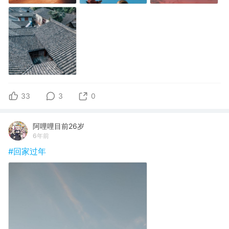
33
3
0
阿哩哩目前26岁
6年前
#回家过年