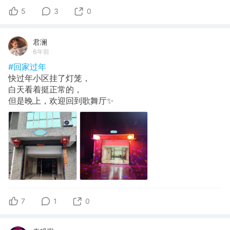
5
3
0
君澜
6年前
#回家过年
快过年小区挂了灯笼，
白天看着挺正常的，
但是晚上，欢迎回到歌舞厅✨
7
1
0