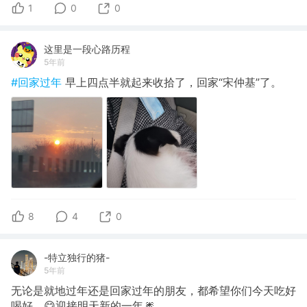
1
0
0
这里是一段心路历程
5年前
#回家过年
早上四点半就起来收拾了，回家“宋仲基”了。
8
4
0
-特立独行的猪-
5年前
无论是就地过年还是回家过年的朋友，都希望你们今天吃好
喝好，😋迎接明天新的一年🎆