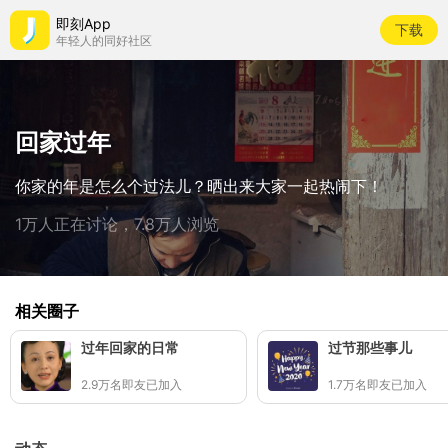
即刻App
下载
年轻人的同好社区
回家过年
你家的年是怎么个过法儿？晒出来大家一起热闹下！
1万人正在讨论，7.8万人浏览
相关圈子
过年回家的日常
过节那些事儿
2.9万名即友已加入
1.7万名即友已加入