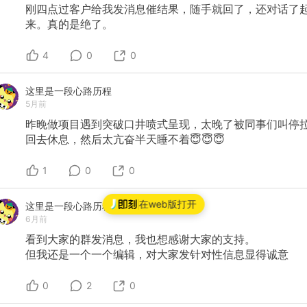
刚四点过客户给我发消息催结果，随手就回了，还对话了
来。真的是绝了。
4
0
0
这里是一段心路历程
5月前
昨晚做项目遇到突破口井喷式呈现，太晚了被同事们叫停
回去休息，然后太亢奋半天睡不着😇😇😇
1
0
0
在web版打开
这里是一段心路历程
6月前
看到大家的群发消息，我也想感谢大家的支持。
但我还是一个一个编辑，对大家发针对性信息显得诚意
0
2
0