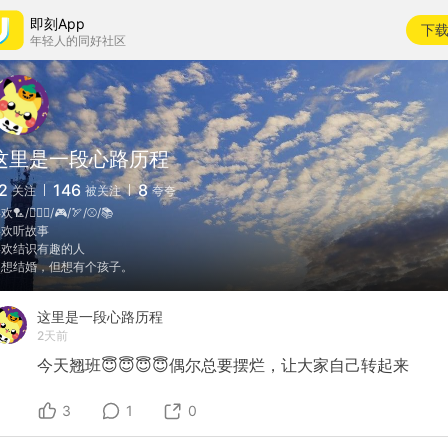
即刻App
下
年轻人的同好社区
这里是一段心路历程
2
146
8
关注
被关注
夸夸
🏸/🏊🏻‍♂️/🎮/🏹/⚾/📚
喜欢听故事
喜欢结识有趣的人
不想结婚，但想有个孩子。
这里是一段心路历程
2天前
今天翘班😇😇😇😇偶尔总要摆烂，让大家自己转起来
3
1
0