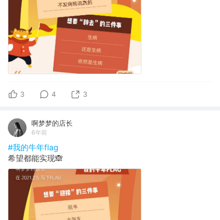
3
4
3
啊梦梦的店长
6年前
#我的牛年flag
希望都能实现🙈