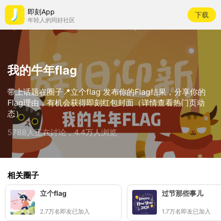
即刻App
下载
年轻人的同好社区
我的牛年flag
带上话题在圈子📍立个flag 发布你的Flag结果，分享你的
Flag理由，有机会获得即刻红包封面（详情查看热门页动
态）
5788人正在讨论，4.4万人浏览
相关圈子
立个flag
过节那些事儿
2.7万名即友已加入
1.7万名即友已加入