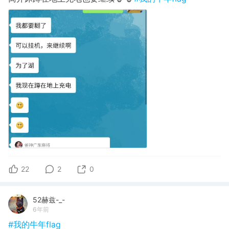
22
2
0
52赫兹-_-
6年前
#我的牛年flag