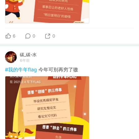
6
0
0
碳_碳-水
6年前
#我的牛年flag
今年可别再穷了嗷