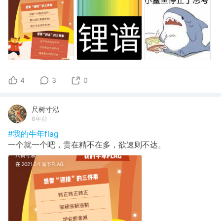
4
3
0
尺树寸泓
6年前
#我的牛年flag
一个就一个吧，贵在精不在多，欲速则不达。