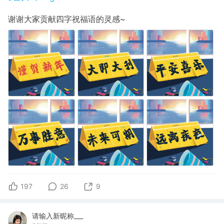
谢谢大家贡献四字祝福语的灵感~
197
26
9
请输入新昵称___