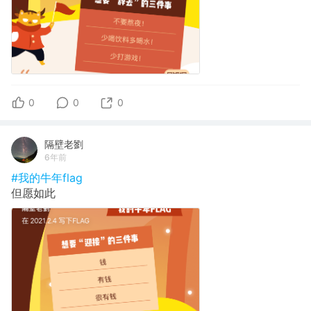
0
0
0
隔壁老劉
6年前
#我的牛年flag
但愿如此