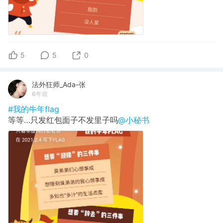
5
5
0
法外狂师_Ada-张
6年前
#我的牛年flag
等等…只发红包面子不发里子吗
@小秘书