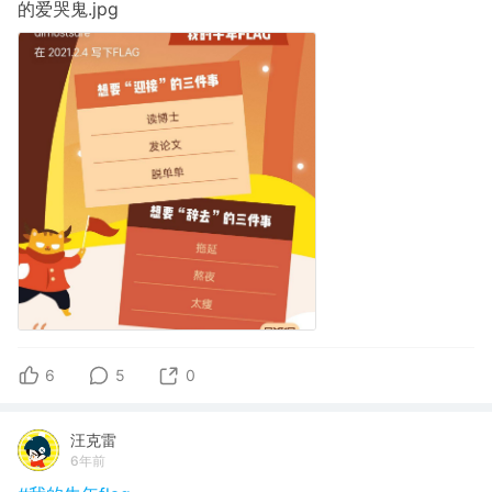
的爱哭鬼.jpg
6
5
0
汪克雷
6年前