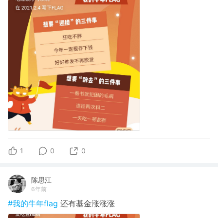
1
0
0
陈思江
6年前
#我的牛年flag
还有基金涨涨涨