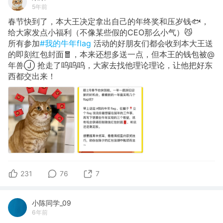
5年前
春节快到了，本大王决定拿出自己的年终奖和压岁钱🐟，
给大家发点小福利（不像某些假的CEO那么小气）😼
所有参加
#我的牛年flag
活动的好朋友们都会收到本大王送
的即刻红包封面🧧，本来还想多送一点，但本王的钱包被@
年兽Ⓙ 抢走了呜呜呜，大家去找他理论理论，让他把好东
西都交出来！
231
76
7
小陈同学_09
6年前