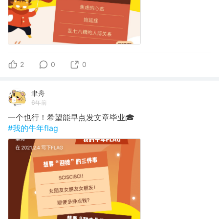
2
0
0
聿舟
6年前
一个也行！希望能早点发文章毕业🎓
#我的牛年flag