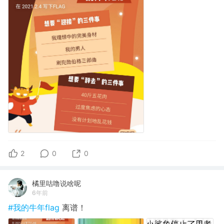
2
0
0
橘里咕噜说啥呢
6年前
#我的牛年flag
离谱！