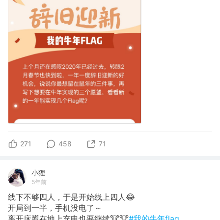
271
458
71
小狸
5年前
线下不够四人，于是开始线上四人😂
开局到一半，手机没电了～
离开床蹲在地上充电也要继续🐮🐮
#我的牛年flag