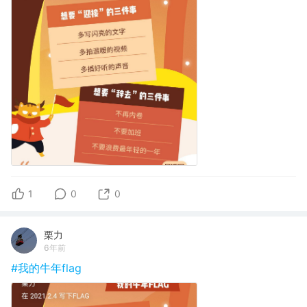
1
0
0
栗力
6年前
#我的牛年flag