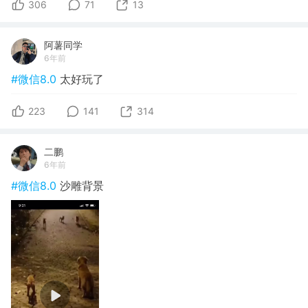
306
71
13
阿薯同学
6年前
#微信8.0
太好玩了
223
141
314
二鹏
6年前
#微信8.0
沙雕背景