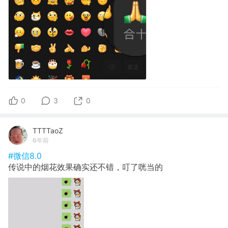
0
3
0
TTTTaoZ
6年前
#微信8.0
传说中的烟花效果确实还不错，叮了咣当的