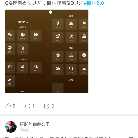
QQ摸着石头过河，微信摸着QQ过河
#微信8.0
5
1
0
抠脚的翩翩公子
6年前