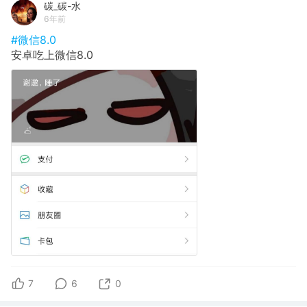
碳_碳-水
6年前
#微信8.0
安卓吃上微信8.0
7
6
0