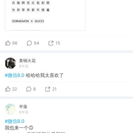
96
94
15
黄铜火花
6年前
#微信8.0
哈哈哈我太喜欢了
22
8
21
半落
6年前
#微信8.0
我也来一个🙃