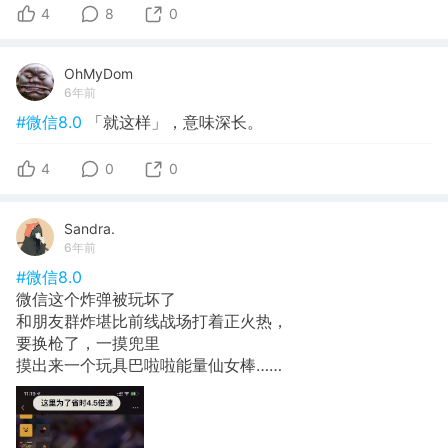
4
8
0
OhMyDom
6年前
#微信8.0
「就这样」，意味深长。
4
0
0
Sandra.
6年前
#微信8.0
微信这个炸弹被玩坏了
和朋友群炸堪比前线战场打着正火热，
要换枪了，一摸兜里
摸出来一个玩具巴啦啦能量仙女棒……