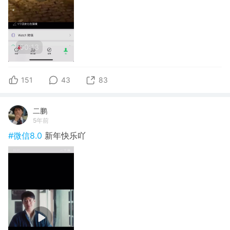
00:13
151
43
83
二鹏
5年前
#微信8.0
新年快乐吖