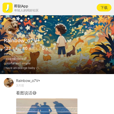
即刻App
下载
年轻人的同好社区
Rainbow_o7V+
122
40
0
关注
被关注
夸夸
INFJ-T
I love rainbow🌈
colorful and simple
I have an orange baby 🍊
Rainbow_o7V+
3月前
看图说话😅