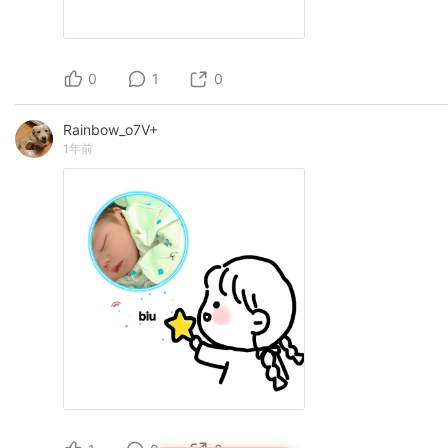
0
1
0
Rainbow_o7V+
1年前