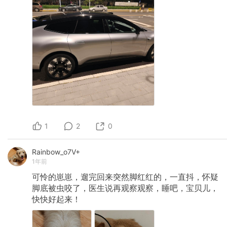
1
2
0
Rainbow_o7V+
1年前
可怜的崽崽，遛完回来突然脚红红的，一直抖，怀疑
脚底被虫咬了，医生说再观察观察，睡吧，宝贝儿，
快快好起来！