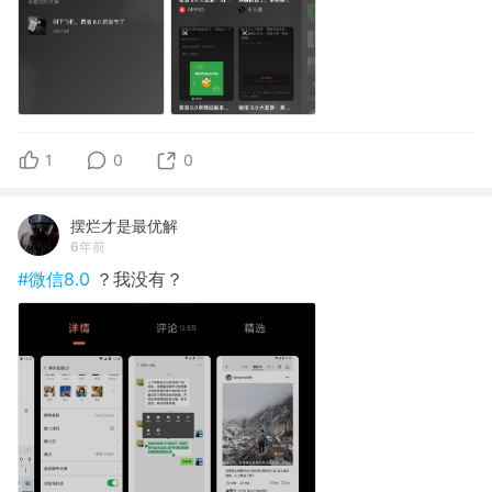
1
0
0
摆烂才是最优解
6年前
#微信8.0
？我没有？