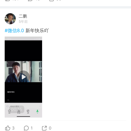
二鹏
5年前
#微信8.0
新年快乐吖
00:15
3
1
0