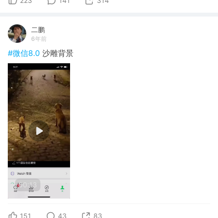
223
141
314
二鹏
6年前
#微信8.0
沙雕背景
00:13
151
43
83