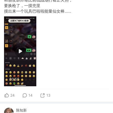
要换枪了，一摸兜里
摸出来一个玩具巴啦啦能量仙女棒……
00:55
24
14
13
陈知新