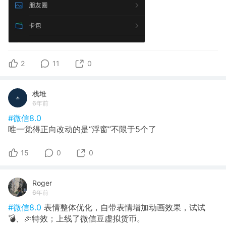
2
11
0
栈堆
6年前
#微信8.0
唯一觉得正向改动的是“浮窗”不限于5个了
15
0
0
Roger
6年前
#微信8.0
表情整体优化，自带表情增加动画效果，试试
💣、🎉特效；上线了微信豆虚拟货币。