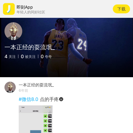
即刻App
下载
年轻人的同好社区
一本正经的耍流氓_
4
0
0
关注
被关注
夸夸
一本正经的耍流氓_
6年前
#微信8.0
点的手疼🌚