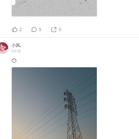
2
5
0
小风.
5年前
😶