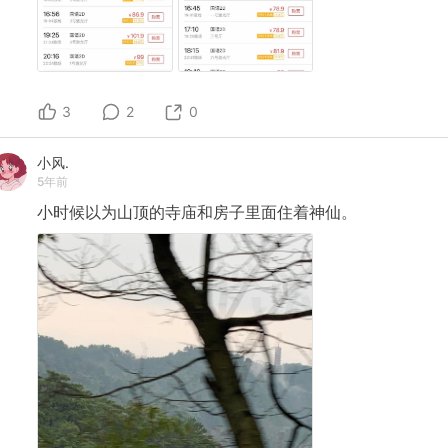
3
2
0
小风.
5年前
小时候以为山顶的寺庙和房子里面住着神仙。