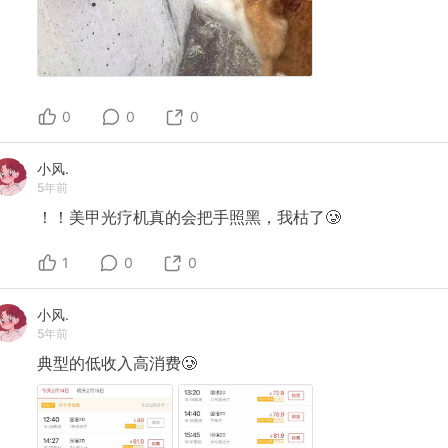
0
0
0
小风.
5年前
！！美甲光疗机真的会把手照黑，我枯了🥲
1
0
0
小风.
5年前
典型的低收入高消费🥲