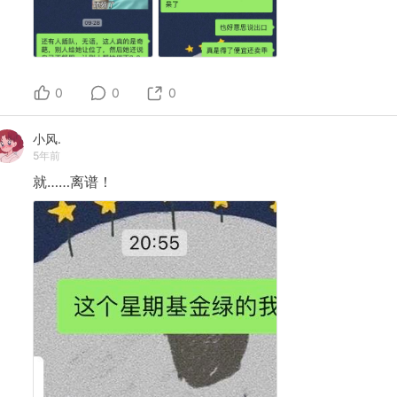
0
0
0
小风.
5年前
就……离谱！