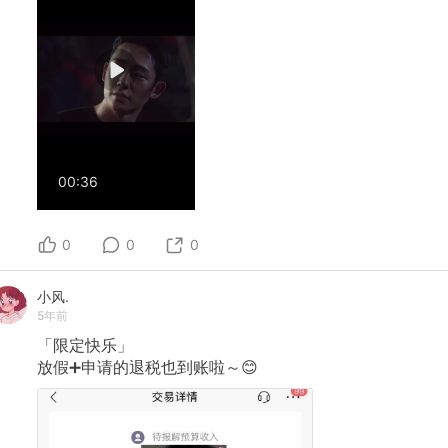
00:36
0
0
0
小风.
5年前
「限定快乐」
放假➕申请的退税也到账啦～😊