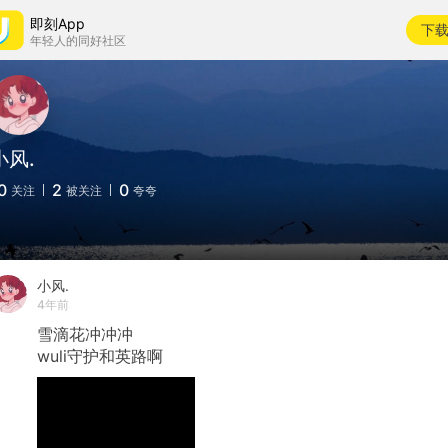
即刻App
下
年轻人的同好社区
小风.
0
2
0
关注
被关注
夸夸
小风.
4年前
雪滴花冲冲冲
wuli守护和英路啊