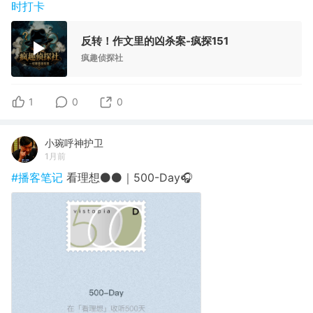
时打卡
反转！作文里的凶杀案-疯探151
疯趣侦探社
1
0
0
小琬呼神护卫
1月前
#播客笔记
看理想⚫️⚫️｜500-Day🎧