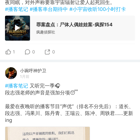
夜同眠，对外声称要靠宇宙辐射让爱人起死回生。
#播客笔记
#播客串台期待中
#小宇宙收听100小时打卡
罪案盘点：尸体人偶娃娃案-疯探154
疯趣侦探社
1
0
0
小琬呼神护卫
1月前
#播客笔记
又听完一季🎧
段志强老师的声音是强加分项😴
最爱在夜晚听的播客节目“声优”（排名不分先后）：道长、
段志强、冯果川、陈丹青、王瑞云、陈冲、周轶君……更新
ing