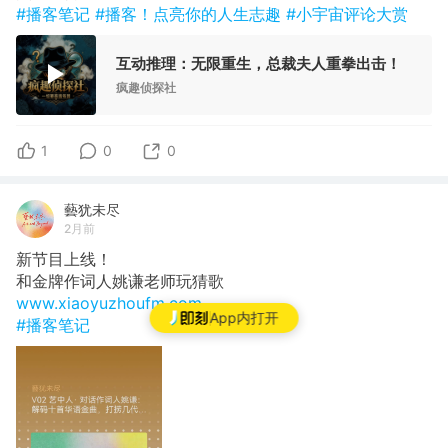
#播客笔记
#播客！点亮你的人生志趣
#小宇宙评论大赏
互动推理：无限重生，总裁夫人重拳出击！
疯趣侦探社
1
0
0
藝犹未尽
2月前
新节目上线！
和金牌作词人姚谦老师玩猜歌
www.xiaoyuzhoufm.com
App内打开
#播客笔记