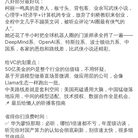
八卦部分最好玩：
柯丽一鸣真的是奇人，板寸头、背包客、业余写武侠小说，
心理学+经济学+计算机跨专业，放弃了剑桥教职来创业，
全程中文几乎不蹦英文词，被听众评论"AI圈最有侠气的
人"。
她还花了半小时把全球机器人圈的门派师承全捋了一遍——
DeepMind系、OpenAI系、特斯拉系、波士顿动力系、中
国系，各家的恩怨和路线差，比武侠小说还精彩。
给VC的划重点：
50亿美金的Pi是整个行业的估值锚，不用怀疑。
基于开源模型做垂直场景微调、做应用层的公司，会像
Llama生态一样跑出一批。
中美路线差就是套利空间：美国死磕通用大脑，中国猛做落
地应用，中间的模型适配、技术授权、数据合作全是机会。
📌 最后给懒人的听播客指南
省得你们浪费时间：
✅ 华为廖恒那期：必听，哪怕1倍速都不亏，年度级访谈，
听完你对国产算力的认知会彻底刷新，别倍速太快，很多细
节值得品。