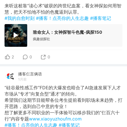
来听这桩靠“读心术”破获的跨世纪血案，看女神探如何用智
慧，把天不怕地不怕的色魔逼到认罪。
#我的自愈时刻
#播客！点亮你的人生志趣
#播客笔记
致命女人：女神探智斗色魔-疯探150
疯趣侦探社
2
0
0
播客仨言俩语
1月前
“硅谷最性感工作”FDE的大爆发也暗合了AI急速发展下人才
市场从“专才”向复合型“通才”的转向。
希望我们这期节目能帮各位考生提前看到职场未来趋势，打
开思路，选到自己中意的专业！
想了解更多不同职业的一手体验可以移步我们的“仨百六十
行”内容专题
www.xiaoyuzhoufm.com
#播客！点亮你的人生志趣
#播客笔记