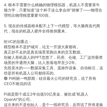
4. 根本不需要什么精确的物理模拟器，机器人不需要算牛
顿力学，只要知道"这个杯子这么拿会掉"就够了——物理合
理性比物理精度重要100倍。
5. 现在的传感器根本配不上下一代模型，等大脑再迭代两
代，现在的机器人硬件全得推倒重来。
给VC的划重点：
模型根本不是护城河，论文一开源大家都有。
真正抄不走的是真实场景里跑出来的交互数据。
别被人形机器人的PPT忽悠了，药房、仓储、工厂这些垂类
场景的半通用大脑，比人形落地早至少2年。
先投卖水的——数据采集工具、遥操作设备、自动标注，这
些是所有机器人公司都得买的。
🟢 Pi柯丽一鸣那期：硅谷最火公司的研究员，说了所有
CEO不敢说的话
Pi就是那个成立2年估值50亿美金、被吹成"机器人
OpenAI"的公司。
这次来的不是创始人，是个一线研究员，反而说了所有老板