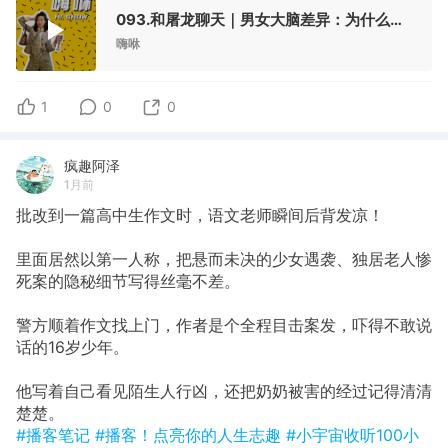
093.和屠龙聊天｜男女大脑差异：为什么我们总在关系里误会彼此？
嗨咻
1
0
0
疯趣阿泽
1月前
批改到一篇高中生作文时，语文老师瞬间后背发凉！
里面居然以第一人称，把悬而未决的少女遇袭、独居老人惨
死案的隐秘细节写得丝毫不差。
警方顺着作文找上门，作者是个全程目击案发，吓得不敢说
话的16岁少年。
他写着自己看见陌生人行凶，还把奶奶被害的经过记得清清
楚楚。
#播客笔记
#播客！点亮你的人生志趣
#小宇宙收听100小