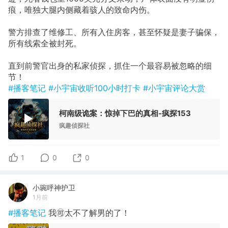
痕，唯独大腿内侧藏着骇人的致命内伤。
警方排查了维修工、所有入住房客，甚至怀疑是妻子骗保，
所有线索全被封死。
直到前警官出身的私家侦探，抓住一个最容易被忽略的细
节！
#播客笔记
#小宇宙收听100小时打卡
#小宇宙评论大赏
柯南级诡案：惊掉下巴的真相-疯探153
疯趣侦探社
1
0
0
小琬呼神护卫
1月前
#播客笔记
我🉑太不了解男的了！