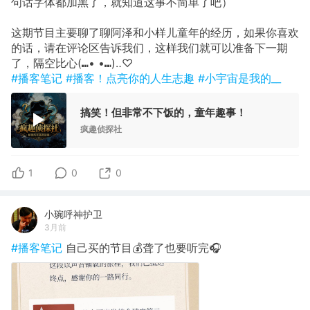
句话字体都加黑了，就知道这事不简单了吧）
这期节目主要聊了聊阿泽和小样儿童年的经历，如果你喜欢
的话，请在评论区告诉我们，这样我们就可以准备下一期
了，隔空比心(⑉• •⑉)‥♡
#播客笔记
#播客！点亮你的人生志趣
#小宇宙是我的__
搞笑！但非常不下饭的，童年趣事！
疯趣侦探社
1
0
0
小琬呼神护卫
3月前
#播客笔记
自己买的节目💰聋了也要听完🎧