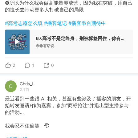
❺所以为什么我会做高能量养成营，因为我在突破，用自己
的擅长去带动更多人打破自己的局限
#高考志愿怎么填
#播客笔记
#播客串台期待中
67.高考不是定终身，别被标签困住，你有无限可能！（banner已更新快夸我！）
希希有话说
2
1
0
Chris_L
2月前
最近看到一些跟 AI 相关，甚至有些涉及了播客的朋友，开
始转发邀请/作为嘉宾，参加“商标抢注”并退出型主播参与
的活动…
我会忍不住偷笑。🤭