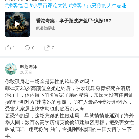
#播客笔记
#小宇宙评论大赏
#播客！点亮你的人生志趣
香港奇案：孝子微波炉煮尸-疯探157
疯趣侦探社
1
0
0
疯趣阿泽
26天前
你敢孤身赴一场全是异性的跨年派对吗？
菲律宾23岁高颜值空姐赴约后，被发现浑身青紫死在酒店
浴缸里，体内留下11名富家子弟的精液，却因为没有任何证
据能证明对方“违背她的意愿”，所有人最终全部无罪释放，
受害人家属上访求助也彻底石沉大海。
更恐怖的是，这场荒诞的性侵迷局，早就悄悄蔓延到了海外
华人圈：数百名高学历精英偷偷组建加密黑群，把受害女性
叫做“车”、迷药称为“油”，专挑刚到德国的中国女留学生下
手。