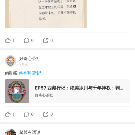
1
0
0
好奇心茶社
2月前
#西藏
#播客笔记
EP57 西藏行记：绝美冰川与千年神权：剥开西藏的滤镜，我们到底在朝圣什么？
好奇心茶社
1
0
0
希希有话说