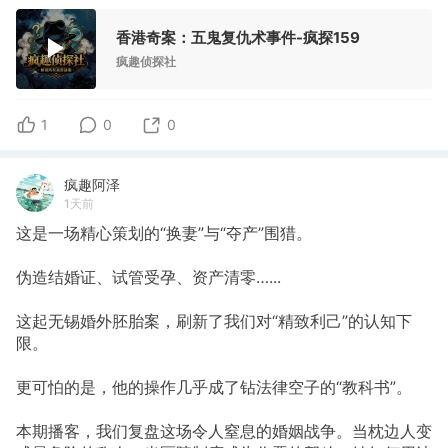
香港奇案：五鬼复仇术事件-疯探159
疯趣侦探社
1
0
0
疯趣阿泽
1天前
这是一场精心策划的“换妻”与“夺产”围猎。
伪造结婚证、试管受孕、资产清零…...
这起无锡婚外胚胎案，刷新了我们对“精致利己”的认知下
限。
更可怕的是，他的操作几乎成了钻法律空子的“教科书”。
本期播客，我们复盘这场令人窒息的婚姻战争。当枕边人变