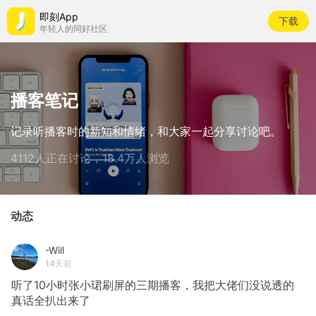
即刻App
下载
年轻人的同好社区
播客笔记
记录听播客时的新知和情绪，和大家一起分享讨论吧。
4112人正在讨论，18.4万人浏览
动态
-Will
14天前
听了10小时张小珺刷屏的三期播客，我把大佬们没说透的
真话全扒出来了