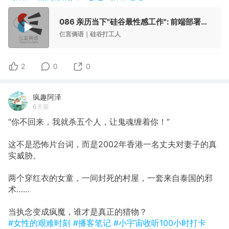
086 亲历当下"硅谷最性感工作": 前端部署工程师(FDE) | 串台《佐治亚小帅》
仨言俩语｜硅谷打工人
2
0
0
疯趣阿泽
6天前
“你不回来，我就杀五个人，让鬼魂缠着你！”
这不是恐怖片台词，而是2002年香港一名丈夫对妻子的真
实威胁。
两个穿红衣的女童，一间封死的村屋，一套来自泰国的邪
术……
当执念变成疯魔，谁才是真正的猎物？
#女性的艰难时刻
#播客笔记
#小宇宙收听100小时打卡