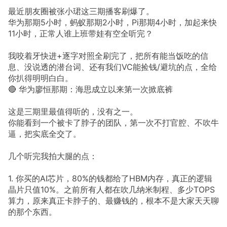
最近朋友圈被张小珺这三期播客刷爆了。
华为那期5小时，蚂蚁那期2小时，Pi那期4小时，加起来快
11小时，正常人谁上班带娃有空全听完？
我咬着牙快进+逐字对照全刷完了，把所有能当饭吃的信
息、没说透的潜台词、还有我们VC能捡钱/避坑的点，全给
你扒得明明白白。
🔴 华为廖恒那期：海思成立以来第一次掀底裤
这是三期里最值得听的，没有之一。
你能看到一个被卡了脖子的团队，第一次不打官腔、不吹牛
逼，把实底全交了。
几个听完我拍大腿的点：
1. 你买的AI芯片，80%的钱都给了HBM内存，真正的逻辑
晶片只值10%。之前所有人都在吹几纳米制程、多少TOPS
算力，原来真正卡脖子的、最赚钱的，根本不是大家天天聊
的那个东西。