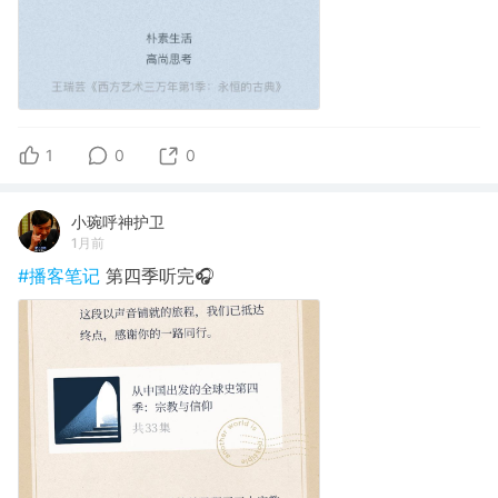
1
0
0
小琬呼神护卫
1月前
#播客笔记
第四季听完🎧