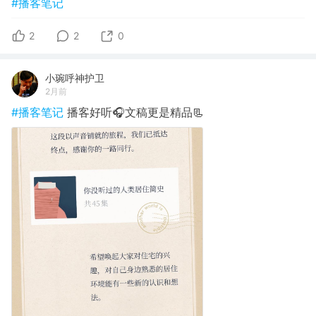
#播客笔记
2
2
0
小琬呼神护卫
2月前
#播客笔记
播客好听🎧文稿更是精品📃