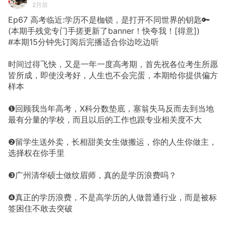
2月前
Ep67 高考临近:学历不是枷锁，是打开不同世界的钥匙🔑
(本期手残党专门手搓更新了banner！快夸我！[得意])
#本期15分钟先订阅后完播适合你边吃边听
时间过得飞快，又是一年一度高考期，首先祝各位考生所愿
皆所成，即使没考好，人生也不会完蛋，本期给你提供偏方
样本
❶回顾我当年高考，X科分数垫底，塞翁失马反而去到当地
最有分量的学校，而且以后的工作也跟专业相关度不大
❷留学生送外卖，长相甜美女生做搬运，你的人生你做主，
选择权在你手里
❸广州清华硕士做纹眉师，真的是学历浪费吗？
❹真正的学历浪费，不是高学历的人做普通行业，而是被标
签困住不敢去突破