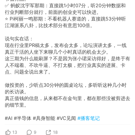
✅ 蚂蚁沈宇军那期：直接跳1小时07分，听20分钟数据和
行业判断部分就行，前面的创业史可以快进。
⭐ Pi柯丽一鸣那期：不看机器人赛道的，直接跳53分钟听
江湖派系八卦，比技术部分有意思100倍。
说句实在话：
现在行业里PR稿太多，发布会太多，论坛演讲太多，一线
真正干活的人坐下来聊几个小时真话的机会太少。
这三期为什么能刷屏？不是因为张小珺采访得好，是终于有
人不端着、不吹牛逼、不打太极，把行业真实的进展、卡
点、问题全说出来了。
做投资的，少听点30分钟的圆桌论坛，多听听这种几小时
的长访谈。
真正值钱的信息，从来都不在金句里，都在那些没被剪进去
的细节里。
#AI #半导体 #具身智能 #VC见闻
#播客笔记
13
9
18