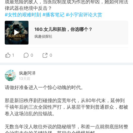
成最危险的敌人，当医院制度成为作恶的帮凶，她如何用法
律武器在绝境中反击？
#女性的艰难时刻
#播客笔记
#小宇宙评论大赏
160.女儿和胚胎，你选哪个？
疯趣侦探社
1
0
0
疯趣阿泽
13天前
请做好准备进入一个惊心动魄的时代。
那是新旧秩序剧烈碰撞的蛮荒年代，从80年代末，延伸到
千禧年后的三次全国性严打，从基层干警到普通群众，都被
卷入这场治乱的拉锯战。
无数当年没人敢往外说的隐秘细节，和差一点就彻底扭转整