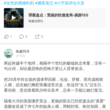
#女性的艰难时刻
#播客笔记
#小宇宙评论大赏
罪案盘点：荒诞的性侵迷局-疯探155
疯趣侦探社
1
0
0
疯趣阿泽
27天前
两起跨越半个地球，相隔半个世纪的极端执念奇案，没有一
句台词，却比最恐怖的恐怖片更让人背脊发凉。
把26具年轻女孩的遗体带回家，化妆、穿裙、填充成精致
人偶，还在她们胸腔里藏进音乐盒，给这些“女儿”过生日、
看动画，坚信靠着凯尔特古巫术，总有一天能让她们复活。
隔着大洋的美国佛罗里达，更疯的医生已经把逝去的“真爱”
遗骸改造成了伴七年的贴身人偶，用蜡封填、铁丝加固，夜