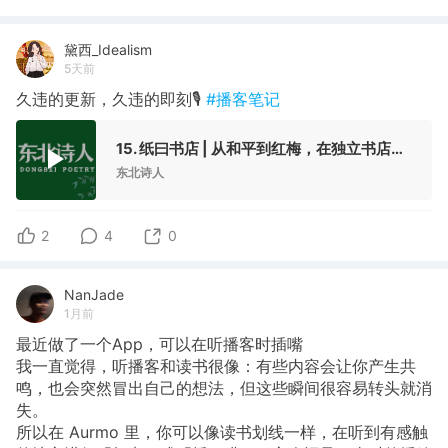
黛西_Idealism
5天前
久违的更新，久违的即刻🎙️
#播客笔记
15. 纸曰书店 | 从和平到红梅，在独立书店里重新认识“沈阳”！
东北诗人
2
4
0
NanJade
1月前
最近做了一个App，可以在听播客时插嘴
我一直觉得，听播客和读书很像：有些内容会让你产生共
鸣，也会突然冒出自己的想法，但这些瞬间很容易转头就消
失。
所以在 Aurmo 里，你可以像读书划线一样，在听到有感触