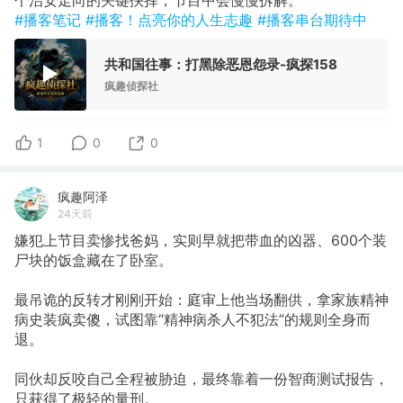
个治安走向的关键抉择，节目中会慢慢拆解。
#播客笔记
#播客！点亮你的人生志趣
#播客串台期待中
共和国往事：打黑除恶恩怨录-疯探158
疯趣侦探社
1
0
0
疯趣阿泽
24天前
嫌犯上节目卖惨找爸妈，实则早就把带血的凶器、600个装
尸块的饭盒藏在了卧室。
最吊诡的反转才刚刚开始：庭审上他当场翻供，拿家族精神
病史装疯卖傻，试图靠“精神病杀人不犯法”的规则全身而
退。
同伙却反咬自己全程被胁迫，最终靠着一份智商测试报告，
只获得了极轻的量刑。