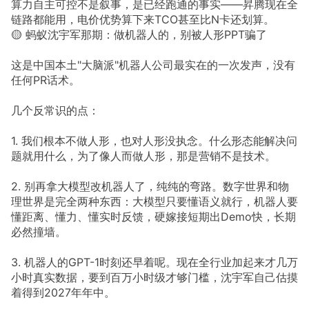
算力自主可控不是叙事，是已经跑通的事实——昇腾现在全
链路都能用，电价优势算下来TCO甚至比N卡还划算。
🟡 蚂蚁沈宇军那期：做机器人的，别被人形PPT骗了
这是中国本土"大脑派"机器人公司最实在的一次发声，没有
任何PR话术。
几个反常识的点：
1. 我们根本不做人形，也对人形没执念。什么形态能解决问
题就用什么，为了像人而做人形，那是营销不是技术。
2. 别再拿大模型改机器人了，纯纯的弯路。数字世界和物
理世界是完全两种东西：大模型只要懂语义就行，机器人要
懂距离、懂力、懂实时反馈，硬嫁接短期出Demo快，长期
必然撞墙。
3. 机器人的GPT-1时刻还早着呢。现在全行业加起来才几万
小时真实数据，要到百万小时级才够门槛，沈宇军自己估摸
着得到2027年年中。