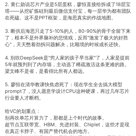
2. 黄仁勋说芯片产业是5层蛋糕，廖恒直接给拆成了18层宝
塔——从挖矿炼硅到最后微信支付宝，每一层华为都有团队
在死磕。这不是PPT框架，是海思真实的作战地图。
3. 断供后海思只走了5-10%的人，80-90%的骨干全留下来
了，根本不是外界脑补的悲情戏，反而"激发了极大的好胜
心"，天天憋着劲拆问题解决，比顺境的时候成长还快。
4. 别吹DeepSeek是"穷人家的孩子早当家"了，人家是提前
5年就预判到了内存墙，主动选了稀疏激活这条更难的路。
梁文峰不是省，是看得比所有人都远。
5. 廖恒在清华教课快焦虑死了：现在学生全去搞大模型
prompt了，没人愿意学设计CPU这种硬课，再过几年芯片
行业要人才断档。
给VC的划重点：
别再吹单芯片算力了，那都是上个时代的故事。
超节点互联带宽、HBM、先进封装、Chiplet，这些才是现
在真正卡脖子、有国产替代机会的地方。