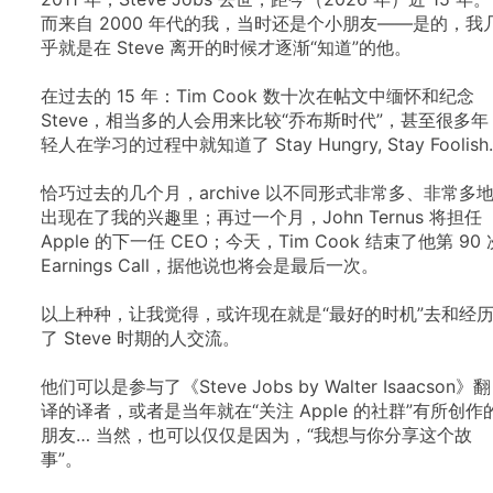
而来自
2000
年代的我，当时还是个小朋友——是的，我
乎就是在
Steve
离开的时候才逐渐“知道”的他。
在过去的
15
年：Tim
Cook
数十次在帖文中缅怀和纪念
Steve，相当多的人会用来比较“乔布斯时代”，甚至很多年
轻人在学习的过程中就知道了
Stay
Hungry,
Stay
Foolish.
恰巧过去的几个月，archive
以不同形式非常多、非常多
出现在了我的兴趣里；再过一个月，John
Ternus
将担任
Apple
的下一任
CEO；今天，Tim
Cook
结束了他第
90
Earnings
Call，据他说也将会是最后一次。
以上种种，让我觉得，或许现在就是“最好的时机”去和经
了
Steve
时期的人交流。
他们可以是参与了《Steve
Jobs
by
Walter
Isaacson》翻
译的译者，或者是当年就在“关注
Apple
的社群”有所创作
朋友…
当然，也可以仅仅是因为，“我想与你分享这个故
事”。