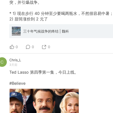
突，并引爆战争。
*
1)
现在步行
40
分钟至少要喝两瓶水，不然很容易中暑
2)
甜筒涨价到
2
元了
三十年气候战争的终结 | 魏科
0
0
0
Chris_L
3天前
Ted
Lasso
第四季第一集，今日上线。
#Believe