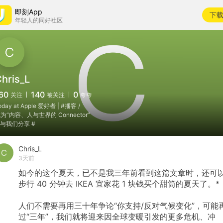
即刻App
下
年轻人的同好社区
hris_L
60
140
0
关注
被关注
夸夸
oday at Apple 爱好者 | #播客 /
为“内容、人与世界的 Connector”
 与我们分享 #
Chris_L
3天前
如今的这个夏天，已不是我三年前看到这篇文章时，还可
步行
40
分钟去
IKEA
宜家花
1
块钱买个甜筒的夏天了。*
人们不需要再用三十年争论“你支持/反对气候变化”，可能
过“三年”，我们就将迎来因全球变暖引发的更多危机、冲