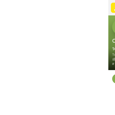
C
1
T
成
#