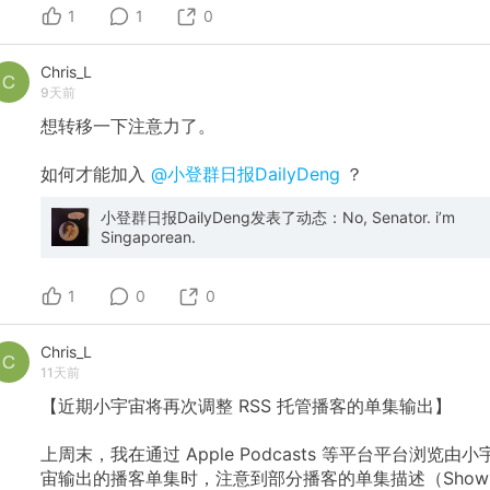
1
1
0
Chris_L
9天前
想转移一下注意力了。
如何才能加入
@小登群日报DailyDeng
？
小登群日报DailyDeng发表了动态：No, Senator. i’m
Singaporean.
1
0
0
Chris_L
11天前
【近期小宇宙将再次调整 RSS 托管播客的单集输出】
上周末，我在通过 Apple Podcasts 等平台平台浏览由小
宙输出的播客单集时，注意到部分播客的单集描述（Show