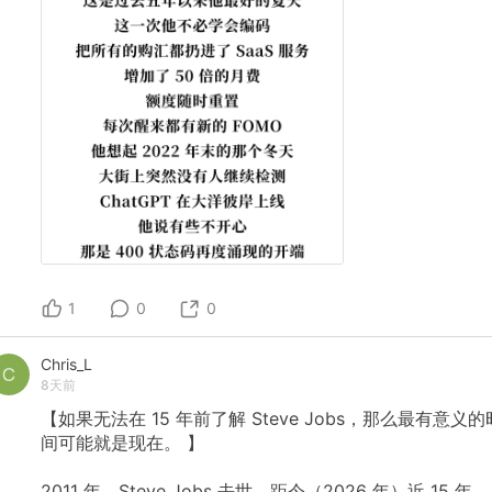
1
0
0
Chris_L
8天前
【如果无法在
15
年前了解
Steve
Jobs，那么最有意义的
间可能就是现在。
】
2011
年，Steve
Jobs
去世，距今（2026
年）近
15
年。