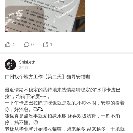
4
0
1
Shisi.eth
2年前
广州找个地方工作【第二天】猫寻安猫咖
最近情绪不稳定的我特地来找情绪特稳定的“水豚卡皮巴
拉”，均街下浓度~~，
一下午卡皮巴拉除了吃饭就是发呆,不吵不闹，安静的看着
你，好治愈。🥰🥰
狐獴真是点没事就爱招惹水豚,还喜欢拔我鞋，一刻不消
停，搞不懂。😥
老板从毕业就开始接收猫猫，越来越多,越来越多，干脆就