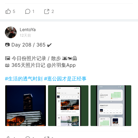
5
1
2
LentoYa
12天前
📷 Day 208 / 365 ✔️
🖼 今日份照片记录 / 散步 🌆🐕‍🦺
📖 365天照片日记 @片羽集App
#生活的透气时刻
#逛公园才是正经事