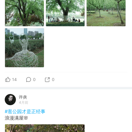
14
0
0
许炎
4月前
#逛公园才是正经事
浪漫满屋🌸