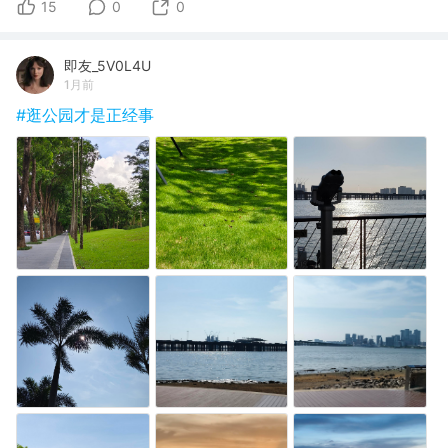
15
0
0
即友_5V0L4U
1月前
#逛公园才是正经事