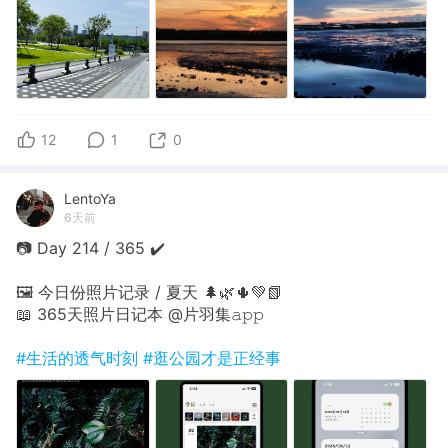
12
1
0
LentoYa
6天前
📷 Day 214 / 365 ✔️
🖼 今日份照片记录 / 夏天 🌲🌿🌵💚📗
📖 365天照片日记本 @片羽集𝚊𝚙𝚙
#生活的透气时刻
#逛公园才是正经事