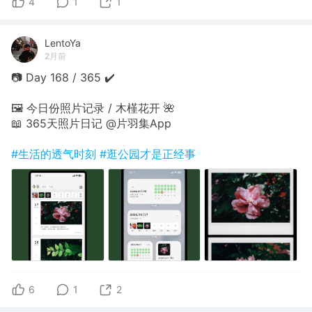
4
1
1
LentoYa
2月前
📷 Day 168 / 365 ✔️
🖼 今日份照片记录 / 木槿花开 🌺
📖 365天照片日记 @片羽集App
#生活的透气时刻
#逛公园才是正经事
6
1
2