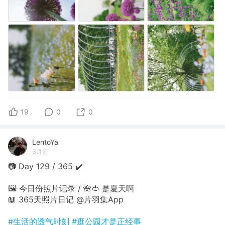
19
0
0
LentoYa
3月前
📷 Day 129 / 365 ✔️
🖼 今日份照片记录 / 🌺🍅 是夏天啊
📖 365天照片日记 @片羽集App
#生活的透气时刻
#逛公园才是正经事