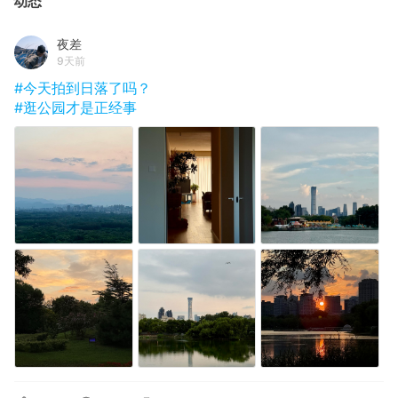
动态
夜差
9天前
#今天拍到日落了吗？
#逛公园才是正经事