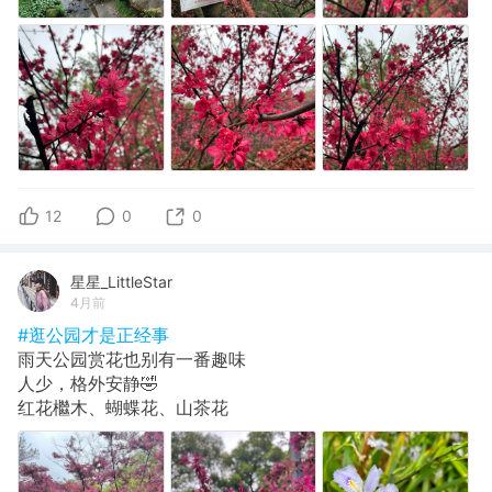
12
0
0
星星_LittleStar
4月前
#逛公园才是正经事
雨天公园赏花也别有一番趣味
人少，格外安静🤣
红花檵木、蝴蝶花、山茶花