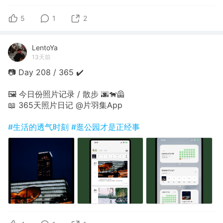
5
1
2
LentoYa
13天前
📷 Day 208 / 365 ✔️
🖼 今日份照片记录 / 散步 🌆🐕‍🦺
📖 365天照片日记 @片羽集App
#生活的透气时刻
#逛公园才是正经事