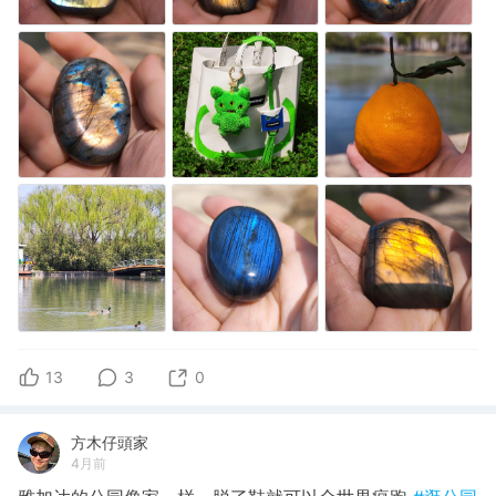
13
3
0
方木仔頭家
4月前