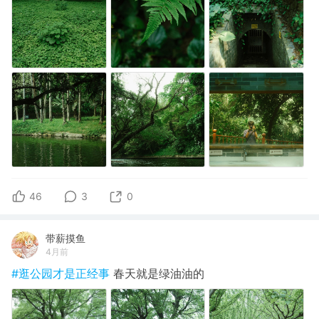
46
3
0
带薪摸鱼
4月前
#逛公园才是正经事
春天就是绿油油的