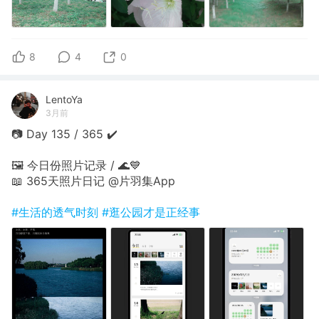
8
4
0
LentoYa
3月前
📷 Day 135 / 365 ✔️
🖼 今日份照片记录 / 🌊💙
📖 365天照片日记 @片羽集App
#生活的透气时刻
#逛公园才是正经事