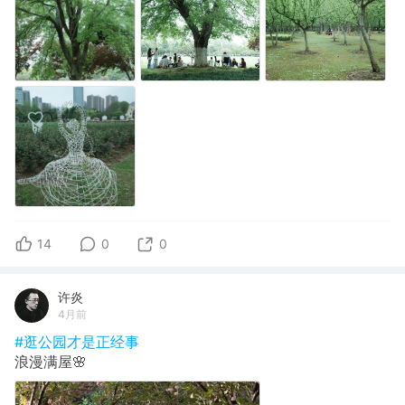
14
0
0
许炎
4月前
#逛公园才是正经事
浪漫满屋🌸