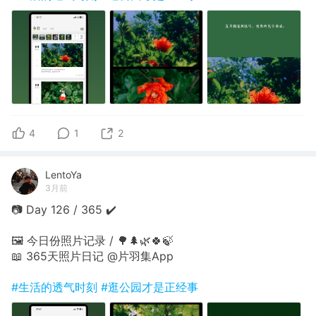
4
1
2
LentoYa
3月前
📷 Day 126 / 365 ✔️
🖼 今日份照片记录 / 🌳🌲🌿🍀🍃
📖 365天照片日记 @片羽集App
#生活的透气时刻
#逛公园才是正经事