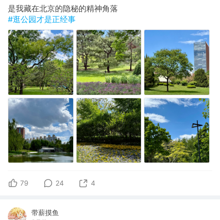
是我藏在北京的隐秘的精神角落
#逛公园才是正经事
79
24
4
带薪摸鱼