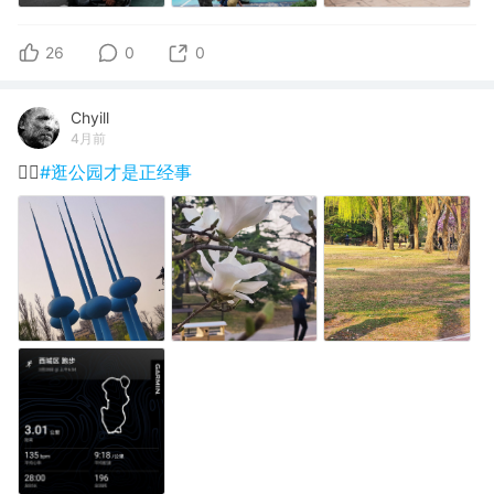
26
0
0
Chyill
4月前
🏃‍♂️
#逛公园才是正经事