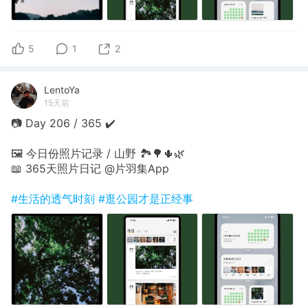
5
1
2
LentoYa
15天前
📷 Day 206 / 365 ✔️
🖼 今日份照片记录 / 山野 🏞🌳🌵🌿
📖 365天照片日记 @片羽集App
#生活的透气时刻
#逛公园才是正经事