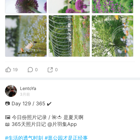
19
0
0
LentoYa
3月前
📷 Day 129 / 365 ✔️
🖼 今日份照片记录 / 🌺🍅 是夏天啊
📖 365天照片日记 @片羽集App
#生活的透气时刻
#逛公园才是正经事