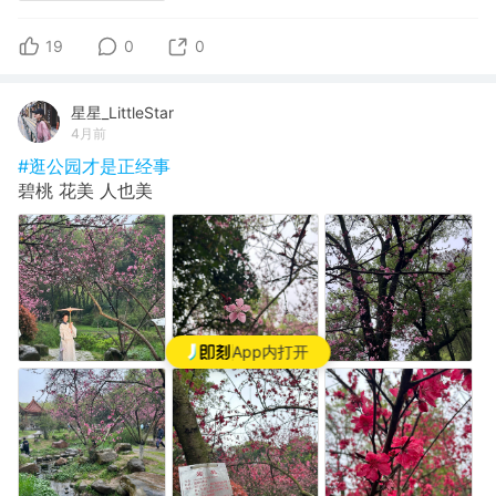
19
0
0
星星_LittleStar
4月前
#逛公园才是正经事
碧桃 花美 人也美
App内打开