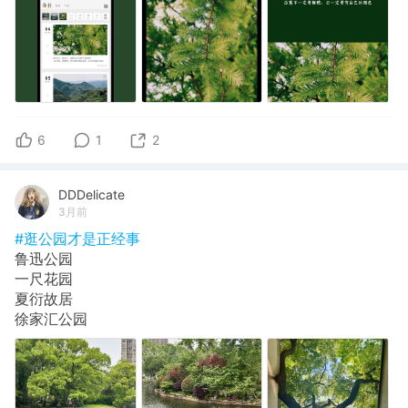
6
1
2
DDDelicate
3月前
#逛公园才是正经事
鲁迅公园
一尺花园
夏衍故居
徐家汇公园