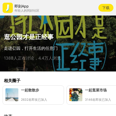
即刻App
下载
年轻人的同好社区
逛公园才是正经事
走进公园，打开生活的任意门
1388人正在讨论，4.4万人浏览
相关圈子
一起散散步
一起逛菜市场
2632名即友已加入
3146名即友已加入