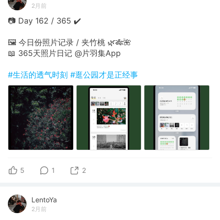
2月前
📷 Day 162 / 365 ✔️
🖼 今日份照片记录 / 夹竹桃 🌿🎋🌺
📖 365天照片日记 @片羽集App
#生活的透气时刻
#逛公园才是正经事
5
1
2
LentoYa
2月前