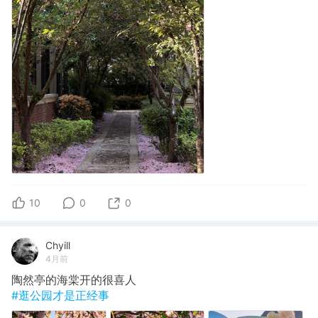
10
0
0
Chyill
4月前
陶然亭的海棠开的很喜人
#逛公园才是正经事