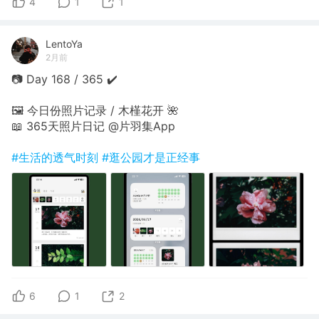
4
1
1
LentoYa
2月前
📷 Day 168 / 365 ✔️
🖼 今日份照片记录 / 木槿花开 🌺
📖 365天照片日记 @片羽集App
#生活的透气时刻
#逛公园才是正经事
6
1
2