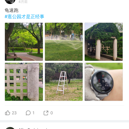
4月前
龟速跑
#逛公园才是正经事
23
1
0