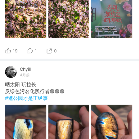
19
1
0
Chyill
4月前
晒太阳 玩拉长
反绿色污名化践行者🟢🟢🟢
#逛公园才是正经事