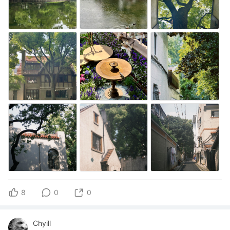
8
0
0
Chyill