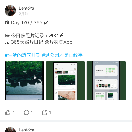
LentoYa
2月前
📷 Day 170 / 365 ✔️
🖼 今日份照片记录 / 🪷🌿🍃
📖 365天照片日记 @片羽集App
#生活的透气时刻
#逛公园才是正经事
4
1
1
LentoYa