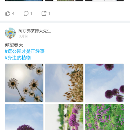
4
1
1
阿尔弗莱德大先生
3月前
仰望春天
#逛公园才是正经事
#身边的植物