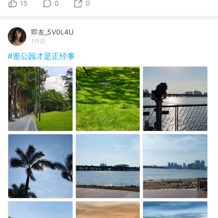
15
0
0
即友_5V0L4U
1月前
#逛公园才是正经事