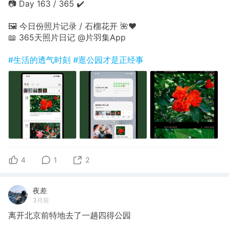
📷 Day 163 / 365 ✔️
🖼 今日份照片记录 / 石榴花开 🌺❤️
📖 365天照片日记 @片羽集App
#生活的透气时刻
#逛公园才是正经事
4
1
2
夜差
3月前
离开北京前特地去了一趟四得公园