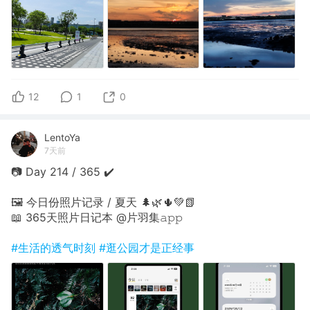
12
1
0
LentoYa
7天前
📷 Day 214 / 365 ✔️
🖼 今日份照片记录 / 夏天 🌲🌿🌵💚📗
📖 365天照片日记本 @片羽集𝚊𝚙𝚙
#生活的透气时刻
#逛公园才是正经事