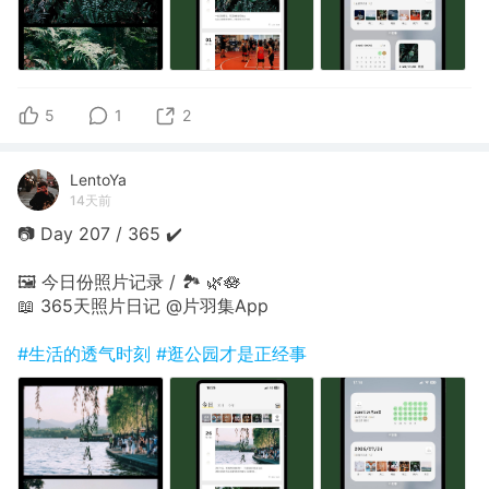
5
1
2
LentoYa
14天前
📷 Day 207 / 365 ✔️
🖼 今日份照片记录 / 🏞 🌿🪷
📖 365天照片日记 @片羽集App
#生活的透气时刻
#逛公园才是正经事