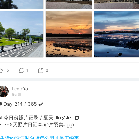
12
1
0
LentoYa
5天前
 Day 214 / 365 ✔️
🖼 今日份照片记录 / 夏天 🌲🌿🌵💚📗
📖 365天照片日记本 @片羽集𝚊𝚙𝚙
#生活的透气时刻
#逛公园才是正经事