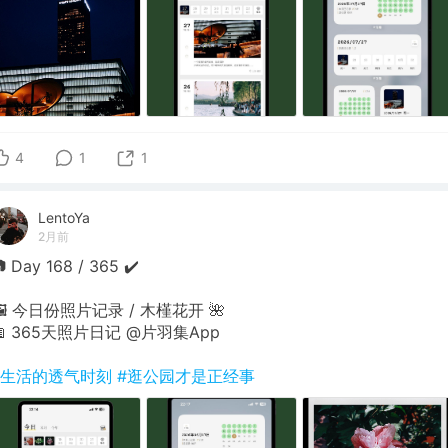
4
1
1
LentoYa
2月前
 Day 168 / 365 ✔️
🖼 今日份照片记录 / 木槿花开 🌺
📖 365天照片日记 @片羽集App
#生活的透气时刻
#逛公园才是正经事