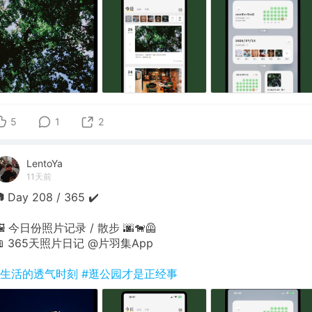
5
1
2
LentoYa
11天前
 Day 208 / 365 ✔️
🖼 今日份照片记录 / 散步 🌆🐕‍🦺
📖 365天照片日记 @片羽集App
#生活的透气时刻
#逛公园才是正经事