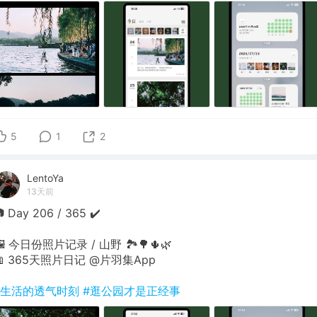
5
1
2
LentoYa
13天前
 Day 206 / 365 ✔️
🖼 今日份照片记录 / 山野 🏞🌳🌵🌿
📖 365天照片日记 @片羽集App
#生活的透气时刻
#逛公园才是正经事