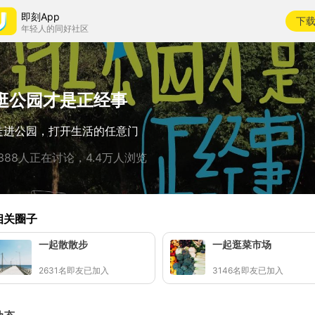
即刻App
下
年轻人的同好社区
逛公园才是正经事
走进公园，打开生活的任意门
1388人正在讨论，4.4万人浏览
相关圈子
一起散散步
一起逛菜市场
2631名即友已加入
3146名即友已加入