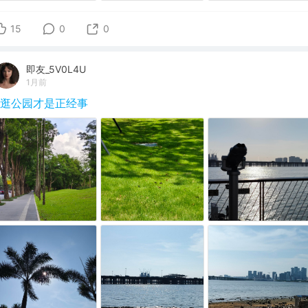
15
0
0
即友_5V0L4U
1月前
#逛公园才是正经事