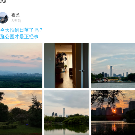
动态
夜差
8天前
#今天拍到日落了吗？
#逛公园才是正经事