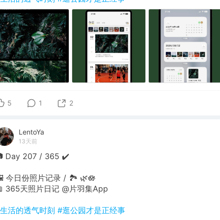
5
1
2
LentoYa
13天前
 Day 207 / 365 ✔️
🖼 今日份照片记录 / 🏞 🌿🪷
📖 365天照片日记 @片羽集App
#生活的透气时刻
#逛公园才是正经事