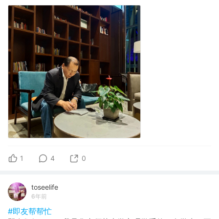
1
4
0
toseelife
6年前
#即友帮帮忙