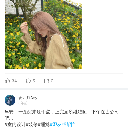
34
5
0
设计师Any
6年前
早安，一觉醒来这个点，上完厕所继续睡，下午在去公司
吧…
#室内设计#装修#睡觉
#即友帮帮忙