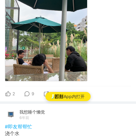
2
9
1
App内打开
我想睡个懒觉
6年前
#即友帮帮忙
浇个水