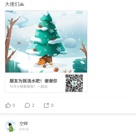
大佬们🙏
0
2
0
空蟬
6年前