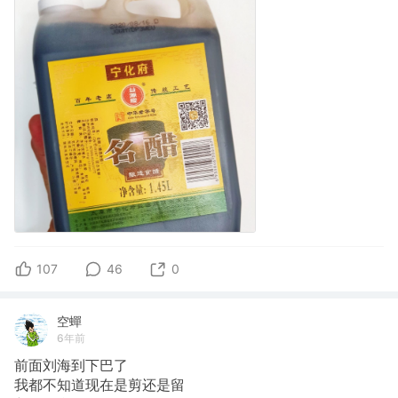
107
46
0
空蟬
6年前
前面刘海到下巴了
我都不知道现在是剪还是留