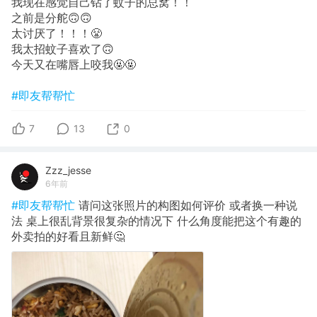
我现在感觉自己钻了蚊子的总窝！！
之前是分舵🙃🙃
太讨厌了！！！😤
我太招蚊子喜欢了🙃
今天又在嘴唇上咬我🤬🤬
#即友帮帮忙
7
13
0
Zzz_jesse
6年前
#即友帮帮忙
请问这张照片的构图如何评价 或者换一种说
法 桌上很乱背景很复杂的情况下 什么角度能把这个有趣的
外卖拍的好看且新鲜🤔