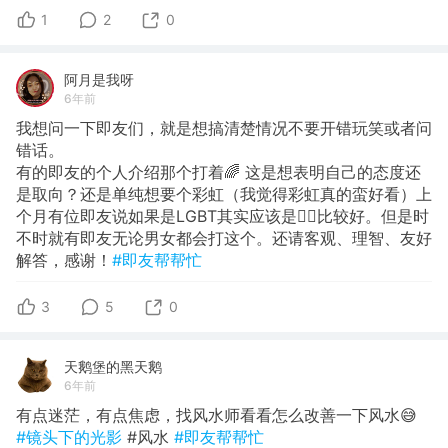
1
2
0
阿月是我呀
6年前
我想问一下即友们，就是想搞清楚情况不要开错玩笑或者问
错话。
有的即友的个人介绍那个打着🌈 这是想表明自己的态度还
是取向？还是单纯想要个彩虹（我觉得彩虹真的蛮好看）上
个月有位即友说如果是LGBT其实应该是🏳️‍🌈比较好。但是时
不时就有即友无论男女都会打这个。还请客观、理智、友好
解答，感谢！
#即友帮帮忙
3
5
0
天鹅堡的黑天鹅
6年前
有点迷茫，有点焦虑，找风水师看看怎么改善一下风水😅
#镜头下的光影
#风水
#即友帮帮忙