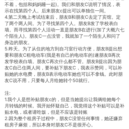
不着，包括和妈妈睡一起)。我们和朋友C说明了情况，表
示在找第四个人。后来朋友c提出可以单独住一间。
4.第二天晚上考试结束后，朋友B和朋友C去定了宾馆。定
了两个两人间。为了寻找第四个人。朋友B发了学校表白
墙。而寻找第四个人活动一直是朋友B在进行(加了大概六七
个陌生人)。朋友C一点没管，我就加了一个陌生人和问了
身边的朋友。
5.昨天。为了从住的地方到自习室行动方便，朋友B提出想
要和朋友C租电动车(我是有自己的电动车的)遂朋友B再次
发学校表白墙。朋友C再次什么都不管。朋友B提出因为朋
友C自己住两人间，要补贴下朋友C，我表示赞同，可以补
贴她的水电费，朋友B表示电动车她也可以不拿钱。此时朋
友C说不用，只要每人月给她转个50就行。
注:
1.我个人是想补贴朋友c的，但是当她提出让我俩给她每个
月转钱的时候。我开始怀疑自己，我觉得这个补贴可以是补
贴水电，或者请吃饭，但是不应该是转账
2.因为整个租房子过程中，朋友C没管任何事情，她还嫌弃
租房子麻烦，所以本身对朋友C不是很开心。