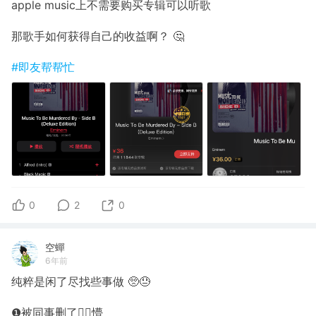
apple music上不需要购买专辑可以听歌
那歌手如何获得自己的收益啊？ 🤔️
#即友帮帮忙
0
2
0
空蟬
6年前
纯粹是闲了尽找些事做 🥺😓
❶被同事删了👉🏽懵