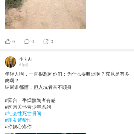
0
0
0
小卡肉
6年前
年轻人啊，一直很想问你们：为什么要吸烟啊？究竟是有多
爽啊？
结局谁都懂，但入坑者奋不顾身
#阳台二手烟熏陶者有感
#肉肉关怀青少年系列
#社会性死亡瞬间
#即友帮帮忙
#你妈心疼你