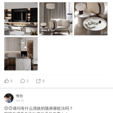
5
2
0
惟饮
6年前
🙃🙃请问有什么强效的随身驱蚊法吗？