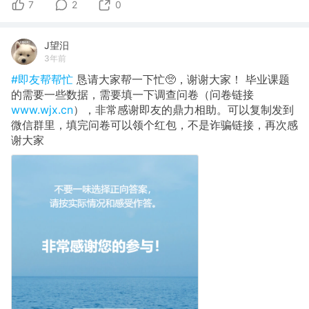
7
2
0
J望汨
3年前
#即友帮帮忙
恳请大家帮一下忙🥺，谢谢大家！ 毕业课题
的需要一些数据，需要填一下调查问卷（问卷链接
www.wjx.cn
），非常感谢即友的鼎力相助。可以复制发到
微信群里，填完问卷可以领个红包，不是诈骗链接，再次感
谢大家