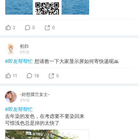
2
0
0
初归
2年前
#即友帮帮忙
想请教一下大家显示屏如何寄快递呢🙏
11
18
0
-好想摆兰女士-
3年前
#即友帮帮忙
去年染的发色，在考虑要不要染回来
可惜浅色总是掉的太快了