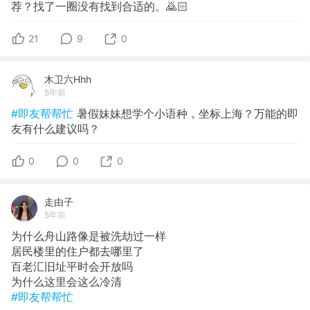
荐？找了一圈没有找到合适的。🙇🏻
21
9
0
木卫六Hhh
5年前
#即友帮帮忙
暑假妹妹想学个小语种，坐标上海？万能的即
友有什么建议吗？
0
0
0
走由子
5年前
为什么舟山路像是被洗劫过一样
居民楼里的住户都去哪里了
百老汇旧址平时会开放吗
为什么这里会这么冷清
#即友帮帮忙