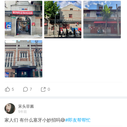
5
7
0
呆头菲酱
5年前
家人们 有什么塞牙小妙招吗😅
#即友帮帮忙