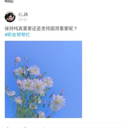
动态
心_跳
5年前
保持纯真重要还是变得圆滑重要呢？
#即友帮帮忙