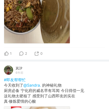
1
2
0
岚汐
6年前
#即友帮帮忙
今天收到了
@Sandra.
的神秘礼物
厨房必备 宁化府的威名早有耳闻 今日得偿一见
这礼物太硬核了 感受到了山西即友的实在
真·修炼爱情的心酸