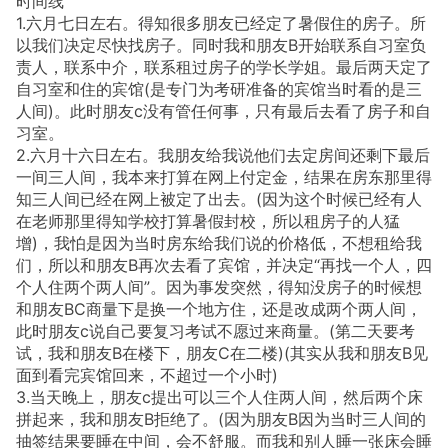
时间线
1.六月七日左右。得知很多朋友已经定了暑假住的房子。所
以我们决定尽快找房子。同时我和朋友B开始联系自习室负
责人，联系中介，联系租过房子的学长学姐。最后两天定了
自习室和住的宾馆(是专门为考研准备的宾馆当时看的是三
人间)。此时朋友c没有管任何事，只有最后去看了房子和自
习室。
2.六月十六日左右。我朋友给我说他们去定房间还剩下最后
一间三人间，我本来打算在网上付定金，结果在房东那里得
知三人间已经在网上被定了出去。(因为这个时候已经有人
在老师那里得知学校打算暑假封校，所以租房子的人猛
增)，我怕是因为当时房东给我们说的价格低，不想租给我
们，所以和朋友B再次去看了宾馆，并决定“再找一个人，四
个人住两个两人间”。因为事发突然，得知没房子的时候想
和朋友BC商量下是换一个地方住，还是改成两个两人间，
此时朋友c说自己要复习考试不愿过来商量。(第二天要考
试，我和朋友B在楼下，朋友C在二楼)(其实从我和朋友B见
面到看完宾馆回来，不超过一个小时)
3.当天晚上，朋友c提出可以三个人住两人间，然后两个床
拼起来，我和朋友B拒绝了。(因为朋友B因为当时三人间的
抽签结果要睡在中间，会不舒服。而我和别人睡一张床会睡