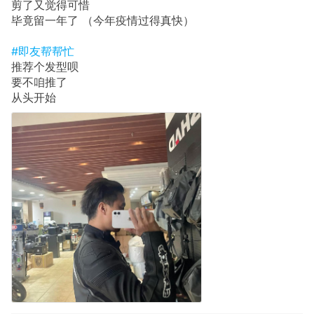
剪了又觉得可惜
毕竟留一年了 （今年疫情过得真快）
#即友帮帮忙
推荐个发型呗
要不咱推了
从头开始