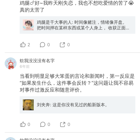
鸡腿🍗好~我昨天刚失恋，我也不想吃爱情的苦了😭
真的太苦了
鸡腿是干大事的人: 时间像赌注，情绪像开盘。
把时间押在某样东西或某个人身上， 收获正面或
负面的情绪。 我不该再把时间押在任何人身上
了， 也就是说， 我，不要再等你了。
2
0
0
欸我没没没有名字
6年前
当看到明显足够大笨蛋的言论和新闻时，第一反应是
“如果发生什么，这件事会反转？”这问题让我不容易
对事件过激反应和随意评价。
刘夹奔: 这是你没有见过的船新版本。
0
0
0