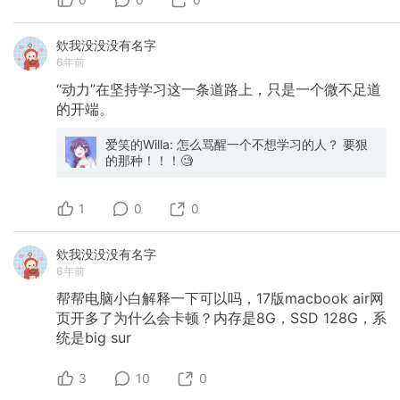
欸我没没没有名字
6年前
“动力”在坚持学习这一条道路上，只是一个微不足道
的开端。
爱笑的Willa: 怎么骂醒一个不想学习的人？ 要狠
的那种！！！🧐
1
0
0
欸我没没没有名字
6年前
帮帮电脑小白解释一下可以吗，17版macbook
air网
页开多了为什么会卡顿？内存是8G，SSD
128G，系
统是big
sur
3
10
0