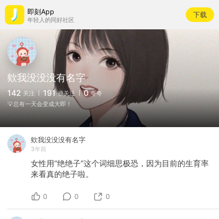
即刻App
下载
年轻人的同好社区
欸我没没没有名字
142
191
0
关注
被关注
夸夸
💡总有一天会变成大即！
欸我没没没有名字
3年前
女性用“绝绝子”这个词细思极恐，因为目前的生育率
来看真的绝子啦。
0
0
0