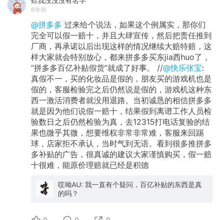
欸我没没没有名字
6年前
@拼多多
过来给个说法，如果这个例属实，那你们
完全可以假一赔十，并且大肆宣传，然后把责任推到
厂商，再承诺以后出现这样的情况继续大赔特赔，这
样大家就会特别放心，都来拼多多买东jia西huo了，
“拼多多百亿补贴假货”就成了好事。 //
@快乐张宝
:
真假不一，买的化妆品是假的，朋友买的游戏机也是
假的，客服检验完之后仍然说是假的，游戏机这种东
西一激活消费者就没用退路。当初诚恳的相信拼多多
就是因为他们说假一赔十，结果假到离谱工作人员检
验数日之后仍然检验为真，去12315打电话复验的结
果也微乎其微，想要维权非常非常难，客服来回踢
球，店家拒不承认，当时气到无语。看到很多推拼多
多补贴的广告，很真诚的建议大家谨慎购买，假一赔
十很难，能原价理赔就已经是积德
哎呦AU: 我一直有个疑问，百亿补贴的东西是真
的吗？
0
0
0