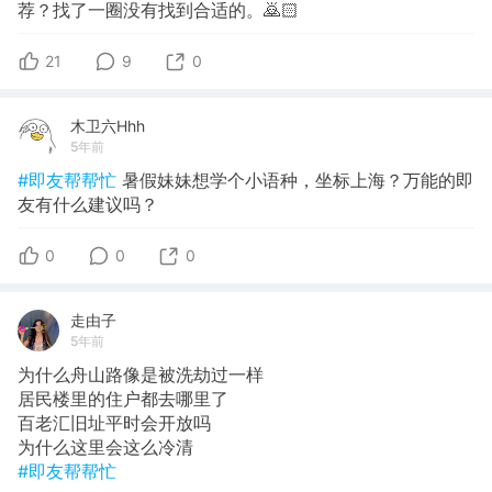
荐？找了一圈没有找到合适的。🙇🏻
21
9
0
木卫六Hhh
5年前
#即友帮帮忙
暑假妹妹想学个小语种，坐标上海？万能的即
友有什么建议吗？
0
0
0
走由子
5年前
为什么舟山路像是被洗劫过一样
居民楼里的住户都去哪里了
百老汇旧址平时会开放吗
为什么这里会这么冷清
#即友帮帮忙