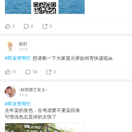
2
0
0
初归
2年前
#即友帮帮忙
想请教一下大家显示屏如何寄快递呢🙏
11
18
0
-好想摆兰女士-
3年前
#即友帮帮忙
去年染的发色，在考虑要不要染回来
可惜浅色总是掉的太快了