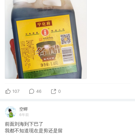
107
46
0
空蟬
6年前
前面刘海到下巴了
我都不知道现在是剪还是留