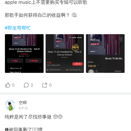
apple music上不需要购买专辑可以听歌
那歌手如何获得自己的收益啊？ 🤔️
#即友帮帮忙
0
2
0
空蟬
6年前
纯粹是闲了尽找些事做 🥺😓
❶被同事删了👉🏽懵