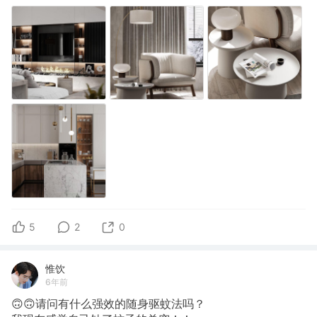
5
2
0
惟饮
6年前
🙃🙃请问有什么强效的随身驱蚊法吗？