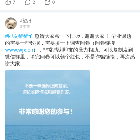
7
2
0
J望汨
3年前
#即友帮帮忙
恳请大家帮一下忙🥺，谢谢大家！ 毕业课题
的需要一些数据，需要填一下调查问卷（问卷链接
www.wjx.cn
），非常感谢即友的鼎力相助。可以复制发到
微信群里，填完问卷可以领个红包，不是诈骗链接，再次感
谢大家