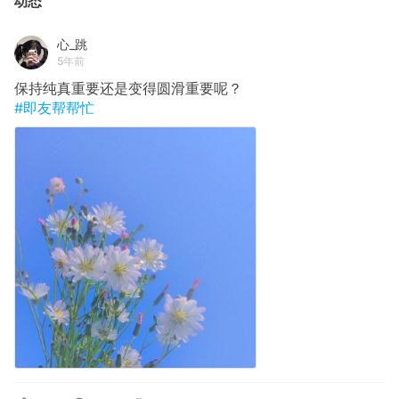
动态
心_跳
5年前
保持纯真重要还是变得圆滑重要呢？
#即友帮帮忙