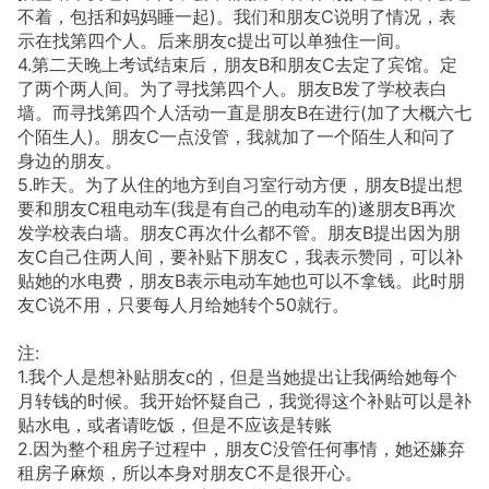
不着，包括和妈妈睡一起)。我们和朋友C说明了情况，表
示在找第四个人。后来朋友c提出可以单独住一间。
4.第二天晚上考试结束后，朋友B和朋友C去定了宾馆。定
了两个两人间。为了寻找第四个人。朋友B发了学校表白
墙。而寻找第四个人活动一直是朋友B在进行(加了大概六七
个陌生人)。朋友C一点没管，我就加了一个陌生人和问了
身边的朋友。
5.昨天。为了从住的地方到自习室行动方便，朋友B提出想
要和朋友C租电动车(我是有自己的电动车的)遂朋友B再次
发学校表白墙。朋友C再次什么都不管。朋友B提出因为朋
友C自己住两人间，要补贴下朋友C，我表示赞同，可以补
贴她的水电费，朋友B表示电动车她也可以不拿钱。此时朋
友C说不用，只要每人月给她转个50就行。
注:
1.我个人是想补贴朋友c的，但是当她提出让我俩给她每个
月转钱的时候。我开始怀疑自己，我觉得这个补贴可以是补
贴水电，或者请吃饭，但是不应该是转账
2.因为整个租房子过程中，朋友C没管任何事情，她还嫌弃
租房子麻烦，所以本身对朋友C不是很开心。