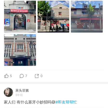
5
7
0
呆头菲酱
5年前
家人们 有什么塞牙小妙招吗😅
#即友帮帮忙