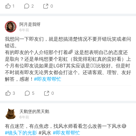
1
2
0
阿月是我呀
6年前
我想问一下即友们，就是想搞清楚情况不要开错玩笑或者问
错话。
有的即友的个人介绍那个打着🌈 这是想表明自己的态度还
是取向？还是单纯想要个彩虹（我觉得彩虹真的蛮好看）上
个月有位即友说如果是LGBT其实应该是🏳️‍🌈比较好。但是时
不时就有即友无论男女都会打这个。还请客观、理智、友好
解答，感谢！
#即友帮帮忙
3
5
0
天鹅堡的黑天鹅
6年前
有点迷茫，有点焦虑，找风水师看看怎么改善一下风水😅
#镜头下的光影
#风水
#即友帮帮忙