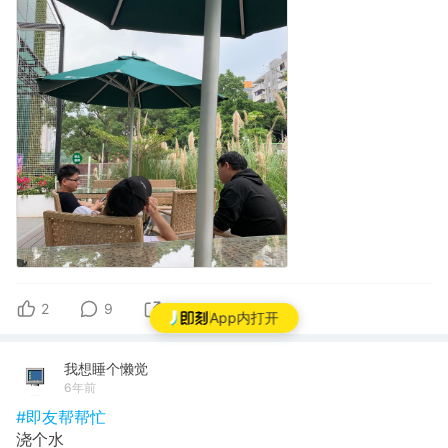
2
9
1
App内打开
我想睡个懒觉
6年前
#即友帮帮忙
浇个水