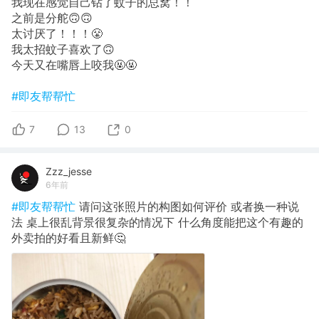
我现在感觉自己钻了蚊子的总窝！！
之前是分舵🙃🙃
太讨厌了！！！😤
我太招蚊子喜欢了🙃
今天又在嘴唇上咬我🤬🤬
#即友帮帮忙
7
13
0
Zzz_jesse
6年前
#即友帮帮忙
请问这张照片的构图如何评价 或者换一种说
法 桌上很乱背景很复杂的情况下 什么角度能把这个有趣的
外卖拍的好看且新鲜🤔