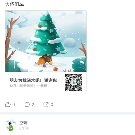
大佬们🙏
0
2
0
空蟬
6年前