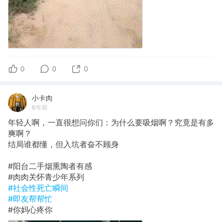
0
0
0
小卡肉
6年前
年轻人啊，一直很想问你们：为什么要吸烟啊？究竟是有多
爽啊？
结局谁都懂，但入坑者奋不顾身
#阳台二手烟熏陶者有感
#肉肉关怀青少年系列
#社会性死亡瞬间
#即友帮帮忙
#你妈心疼你