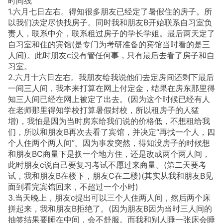
时间线
1.六月七日左右。得知很多朋友已经定了暑假住的房子。所
以我们决定尽快找房子。同时我和朋友B开始联系自习室负
责人，联系中介，联系租过房子的学长学姐。最后两天定了
自习室和住的宾馆(是专门为考研准备的宾馆当时看的是三
人间)。此时朋友c没有管任何事，只有最后去看了房子和自
习室。
2.六月十六日左右。我朋友给我说他们去定房间还剩下最后
一间三人间，我本来打算在网上付定金，结果在房东那里得
知三人间已经在网上被定了出去。(因为这个时候已经有人
在老师那里得知学校打算暑假封校，所以租房子的人猛
增)，我怕是因为当时房东给我们说的价格低，不想租给我
们，所以和朋友B再次去看了宾馆，并决定“再找一个人，四
个人住两个两人间”。因为事发突然，得知没房子的时候想
和朋友BC商量下是换一个地方住，还是改成两个两人间，
此时朋友c说自己要复习考试不愿过来商量。(第二天要考
试，我和朋友B在楼下，朋友C在二楼)(其实从我和朋友B见
面到看完宾馆回来，不超过一个小时)
3.当天晚上，朋友c提出可以三个人住两人间，然后两个床
拼起来，我和朋友B拒绝了。(因为朋友B因为当时三人间的
抽签结果要睡在中间，会不舒服。而我和别人睡一张床会睡