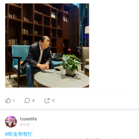
1
4
0
toseelife
6年前
#即友帮帮忙