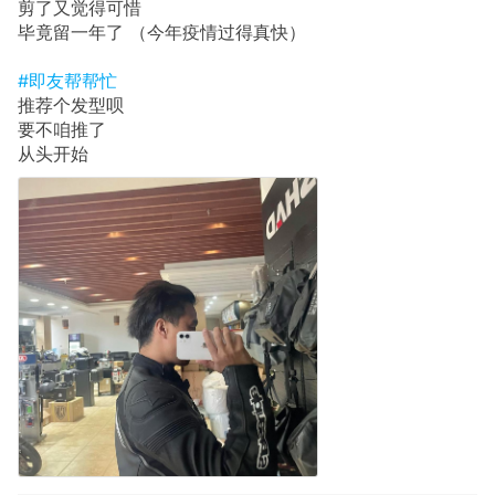
剪了又觉得可惜
毕竟留一年了 （今年疫情过得真快）
#即友帮帮忙
推荐个发型呗
要不咱推了
从头开始