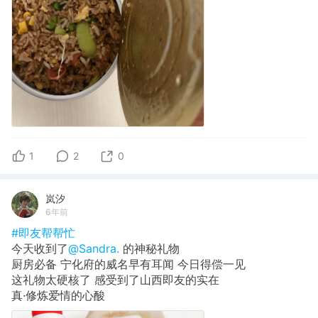
1
2
0
岚汐
6年前
#即友帮帮忙
今天收到了
@Sandra.
的神秘礼物
厨房必备 宁化府的威名早有耳闻 今日得偿一见
这礼物太硬核了 感受到了山西即友的实在
真·修炼爱情的心酸