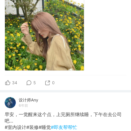
34
5
0
设计师Any
6年前
早安，一觉醒来这个点，上完厕所继续睡，下午在去公司
吧…
#室内设计#装修#睡觉
#即友帮帮忙