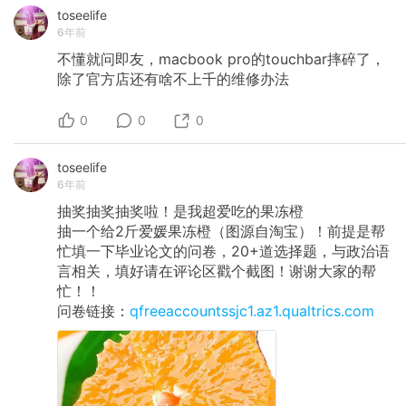
toseelife
6年前
不懂就问即友，macbook
pro的touchbar摔碎了，
除了官方店还有啥不上千的维修办法
0
0
0
toseelife
6年前
抽奖抽奖抽奖啦！是我超爱吃的果冻橙
抽一个给2斤爱媛果冻橙（图源自淘宝）！前提是帮
忙填一下毕业论文的问卷，20+道选择题，与政治语
言相关，填好请在评论区戳个截图！谢谢大家的帮
忙！！
问卷链接：
qfreeaccountssjc1.az1.qualtrics.com