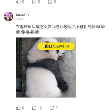
0
0
0
toseelife
6年前
在地铁里应该怎么发问卷比较容易不被拒绝啊😂😂
😂😂😂😂😂
App内打开
0
12
0