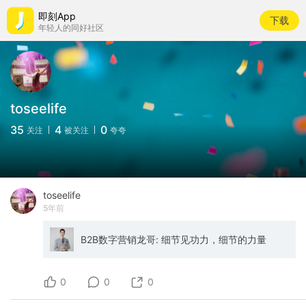
即刻App
下载
年轻人的同好社区
toseelife
35
4
0
关注
被关注
夸夸
toseelife
5年前
B2B数字营销龙哥: 细节见功力，细节的力量
0
0
0