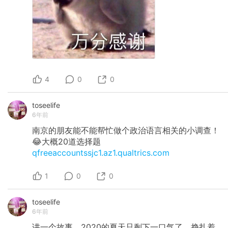
4
0
0
toseelife
6年前
南京的朋友能不能帮忙做个政治语言相关的小调查！
😂大概20道选择题
qfreeaccountssjc1.az1.qualtrics.com
1
0
0
toseelife
6年前
讲一个故事。2020的夏天只剩下一口气了，挣扎着