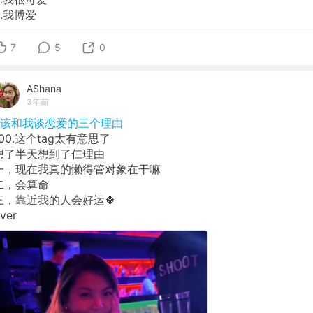
3.我博爱
7
5
0
AShana
3年前
#该和我谈恋爱的三个理由
100.这个tag太有意思了
想了半天想到了仨理由
一，现在我真的懒得管对象在干嘛
二，会算命
三，靠近我的人会好运🍀
ver