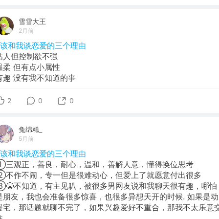
雪雪大王
2月前
#该和我谈恋爱的三个理由
粘人但控制欲不强
温柔 但有点小属性
有趣 没有我不知道的事
2
0
0
兔绵糕_
5月前
#该和我谈恋爱的三个理由
①三观正，善良，耐心，温和，善解人意，懂得换位思考
②不作不闹，专一但是很难动心，但爱上了就愿意付出很多
③😤不知道，有主见叭，被很多男网友说和我聊天很有趣，哪怕
是朋友，我也会准备很多惊喜，也很多异想天开的时候. 如果是动
漫宅，那话题就聊不完了，如果兴趣爱好不重合，那我不太乐意
往