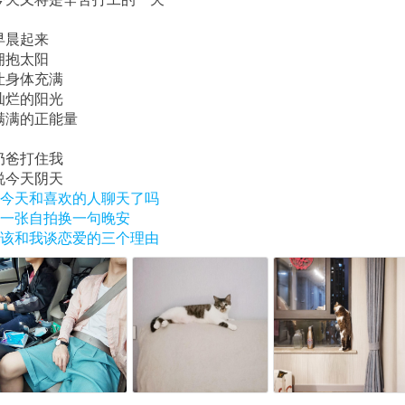
早晨起来
拥抱太阳
让身体充满
灿烂的阳光
满满的正能量
奶爸打住我
说今天阴天
#今天和喜欢的人聊天了吗
#一张自拍换一句晚安
#该和我谈恋爱的三个理由