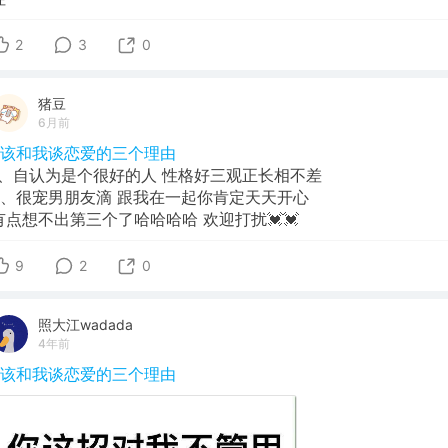
2
3
0
猪豆
6月前
#该和我谈恋爱的三个理由
1、自认为是个很好的人 性格好三观正长相不差
2、很宠男朋友滴 跟我在一起你肯定天天开心
有点想不出第三个了哈哈哈哈 欢迎打扰💓💓
9
2
0
照大江wadada
4年前
#该和我谈恋爱的三个理由