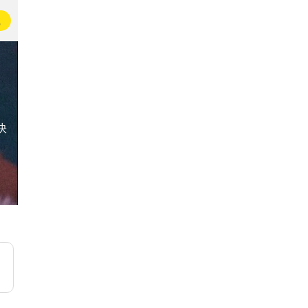
载
快
恰好喜欢男生🌈
恰好喜欢女生🌈
1.9万名即友已加入
9531名即友已加入