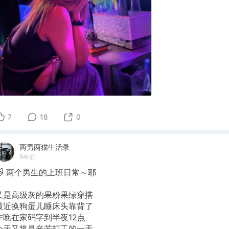
7
18
0
两男两猫生活录
5年前
🐱 两个男生的上班日常～耶
又是高级灰的果粉果绿穿搭
最近换狗蛋儿睡床头靠背了
昨晚在家码字到半夜12点
今天又将是辛苦打工的一天