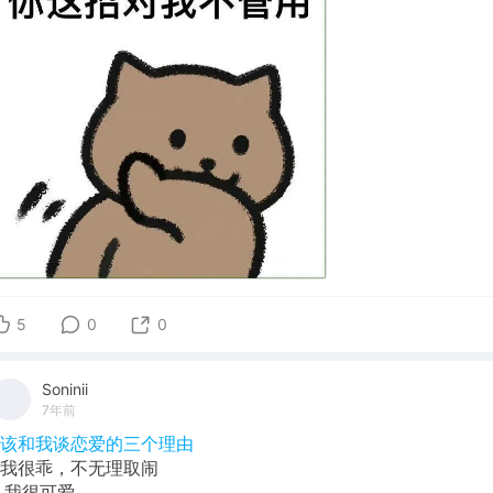
5
0
0
Soninii
7年前
#该和我谈恋爱的三个理由
1.我很乖，不无理取闹
2.我很可爱