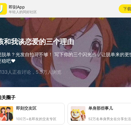
即刻App
下
年轻人的同好社区
该和我谈恋爱的三个理由
想脱单？光发自拍可不够！ 写下你的三个闪光点，让脱单来的更
更稳吧❤️
5133人正在讨论，5.5万人浏览
相关圈子
即刻交友区
单身那些事儿
100万+名即友的交友专区
52万名单身男女在分享生活