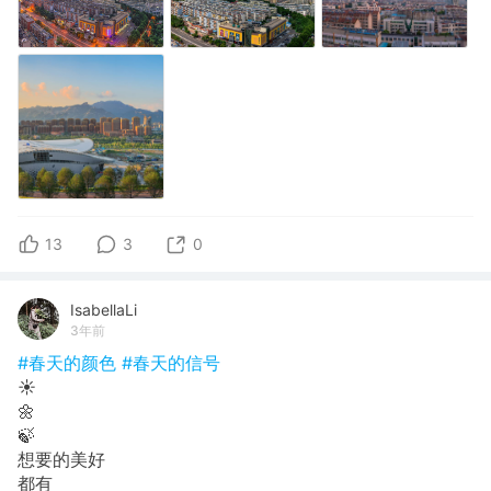
13
3
0
IsabellaLi
3年前
#春天的颜色
#春天的信号
☀️
🌼
🍃
想要的美好
都有