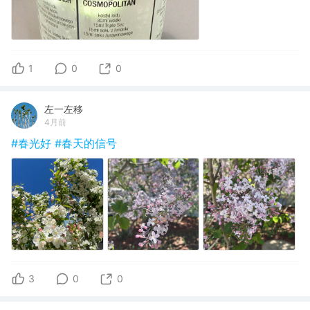
1
0
0
左一左移
4月前
#春光好
#春天的信号
3
0
0