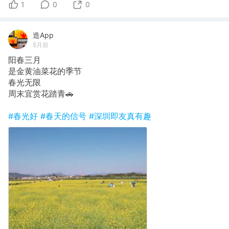
1
0
0
造App
5月前
阳春三月
是金黄油菜花的季节
春光无限
周末宜赏花踏青🚗
#春光好
#春天的信号
#深圳即友真有趣