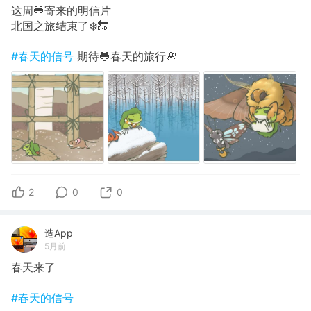
这周🐸寄来的明信片
北国之旅结束了❄️🔚
#春天的信号
期待🐸春天的旅行🌸
2
0
0
造App
5月前
春天来了
#春天的信号