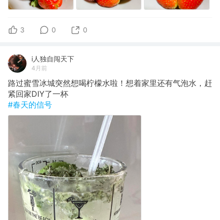
3
0
0
i人独自闯天下
4月前
路过蜜雪冰城突然想喝柠檬水啦！想着家里还有气泡水，赶
紧回家DIY了一杯
#春天的信号