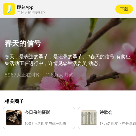
即刻App
下载
年轻人的同好社区
春天的信号
春天，是表达的季节，是记录的季节。#春天的信号 有奖征
集活动正在进行中，详情见@生活委员 动态。
5967人正在讨论，11.6万人浏览
相关圈子
今日份的摄影
诗歌会
100万+名即友与你一起燃烧快门(๑ •̀∀-)و✧
17万名即友正在分享