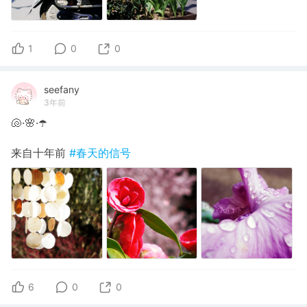
1
0
0
seefany
3年前
🐚·🌸·☂️
来自十年前
#春天的信号
6
0
0