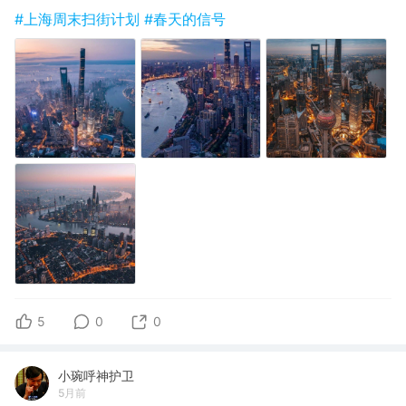
#上海周末扫街计划
#春天的信号
5
0
0
小琬呼神护卫
5月前