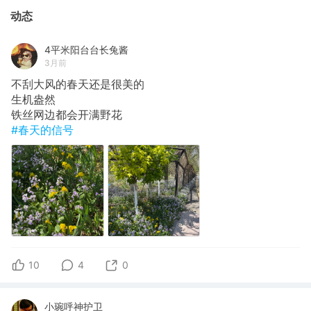
动态
4平米阳台台长兔酱
3月前
不刮大风的春天还是很美的
生机盎然
铁丝网边都会开满野花
#春天的信号
10
4
0
小琬呼神护卫