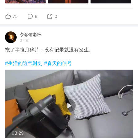
75
8
0
杂念铺老板
3年前
拖了半拉月碎片，没有记录就没有发生。
#生活的透气时刻
#春天的信号
03:29