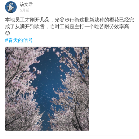
该文君
5月前
本地员工才刚开几朵，光谷步行街这批新栽种的樱花已经完
成了从满开到吹雪，临时工就是主打一个吃苦耐劳效率高
😉
#春天的信号