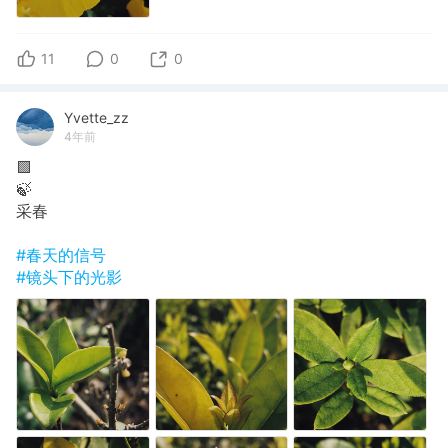
11
0
0
Yvette_zz
4年前
🟩
🍃
采春
#春天的信号
#镜头下的光影