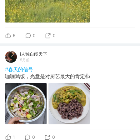
6
0
0
i人独自闯天下
5月前
#春天的信号
咖喱鸡饭，光盘是对厨艺最大的肯定👍
1
0
0