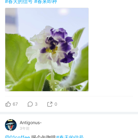
#春天的信号
#春来即种
67
3
0
Antigonus-
3年前
@01coffee
喝个午咖啡
#春天的信号