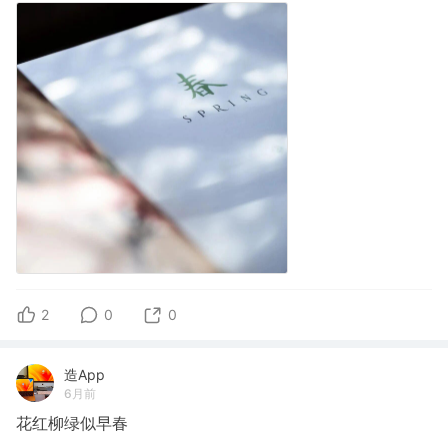
2
0
0
造App
6月前
花红柳绿似早春