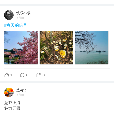
快乐小杨
5月前
#春天的信号
1
0
0
造App
5月前
魔都上海
魅力无限