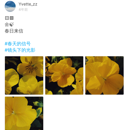
Yvette_zz
4年前
🟨🟩
🌼🍃
春日来信
#春天的信号
#镜头下的光影