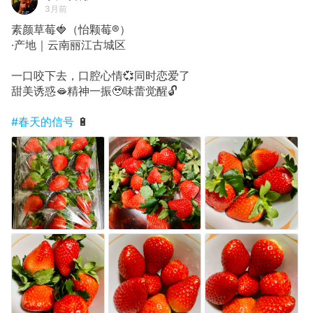
3月前
素颜草莓🍓（怡颗莓®️）
·产地｜云南丽江古城区
一口咬下去，口腔心情💞同时恋爱了
甜美诱惑🫦精神一振🥹味蕾觉醒🔓
#春天的信号
🔋