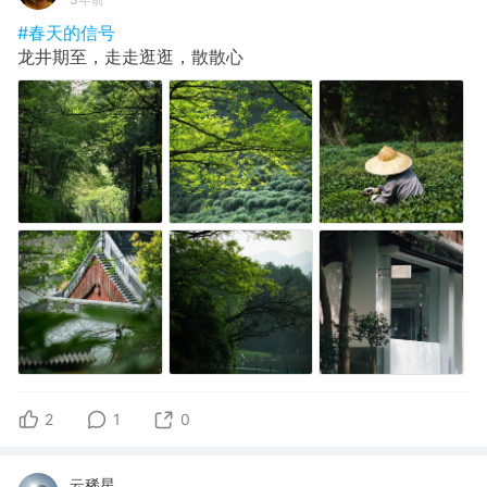
#春天的信号
龙井期至，走走逛逛，散散心
2
1
0
云稀星