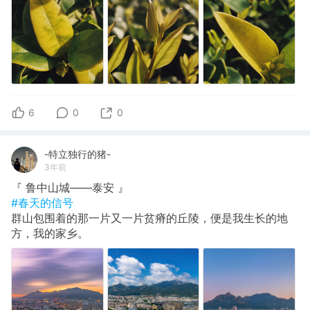
6
0
0
-特立独行的猪-
3年前
『 鲁中山城——泰安 』
#春天的信号
群山包围着的那一片又一片贫瘠的丘陵，便是我生长的地
方，我的家乡。