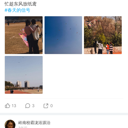
忙趁东风放纸鸢
#春天的信号
13
3
0
岭南校霸泷浴源治
3年前