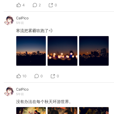
4
2
0
CalPico
5年前
寒流把雾霾吹跑了💨
10
0
0
CalPico
5年前
没有办法在每个秋天环游世界。