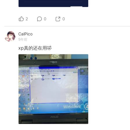
2
0
0
CalPico
5年前
xp真的还在用🤣