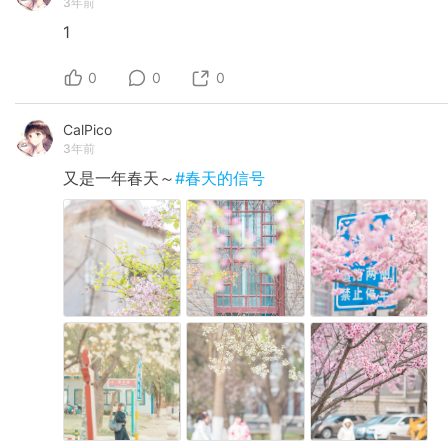
3年前
1
0
0
0
CalPico
3年前
又是一年春天～
#春天的信号