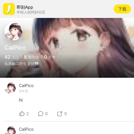
即刻App
下载
年轻人的同好社区
CalPico
42
8
0
关注
被关注
夸夸
临床躺👨‍⚕️学生 爱好📷
CalPico
3年前
hi
2
0
0
CalPico