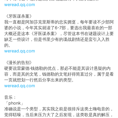
weread.qq.com
《牙医谋杀案》
我一直都是阿加莎克里斯蒂的忠实拥趸，每年要读不少部阿
婆的小说，今年其实就读了6-7部，要选出我最喜欢的一部
大概还是这本《牙医谋杀案》，尽管这本书在谜题设计上要
缺乏一些设计，但是书里少有的谍战剧情还是蛮引入入胜
的。
weread.qq.com
《漫长的告别》
硬要说雷蒙德·钱德勒的优点，那必不能是其设计悬疑的内
容，而是其的文笔，钱德勒的文笔好得简直过分，属于是看
一页就想划一行然后分享出来的类型。
weread.qq.com
音乐：
「phonk」
准确说是一个类型，其实我之前是很排斥这类土嗨电音的，
觉得聒噪，当后来压力大了之后发现，这类歌是真的解压，