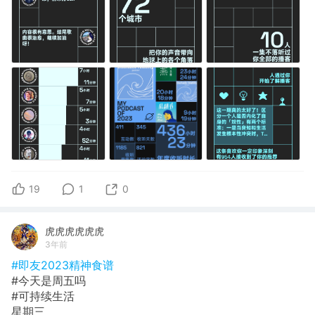
19
1
0
虎虎虎虎虎虎
3年前
#即友2023精神食谱
#今天是周五吗
#可持续生活
星期三