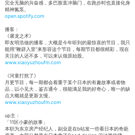
完全无脑的兴奋感，多巴胺直冲脑门，在跑步时也直接化身
精神氮泵。
open.spotify.com
播客：
《屠龙之术》
即友明浩做的播客，大概是今年听到的最惊喜的节目，我只
能用“鞭辟入里”来形容这个节目，每期节目都很精彩，现在
关注的人还不多，可以来认领原始股。
www.xiaoyuzhoufm.com
《河童打扰了》
月更节目，每一期都会着重于某个日本的有趣故事或者物
品，以小见大，鉴古通今，很能满足我的好奇心，唯一的缺
点大概就是更新太慢。
www.xiaoyuzhoufm.com
up主：
「11区小豪的故事」
本职为东京房产经纪人，副业是在b站发一些看日本的奇葩