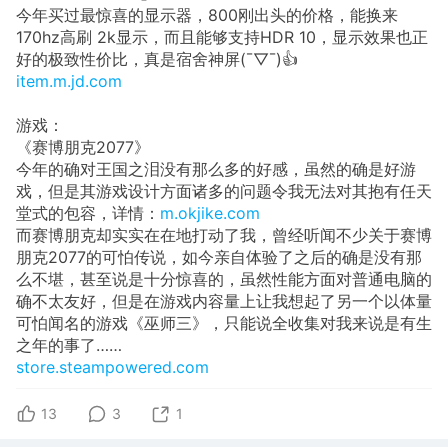
今年买过最惊喜的显示器，800刚出头的价格，能换来
170hz高刷 2k显示，而且能够支持HDR 10，显示效果也正
好的极致性价比，真是宿舍神屏(¯▽¯)👍
item.m.jd.com
游戏：
《赛博朋克2077》
今年的确对王国之泪没有那么多的好感，虽然的确是好游
戏，但是其游戏设计方面诸多的问题令我无法对其抱有任天
堂式的包容，详情：
m.okjike.com
而赛博朋克却实实在在地打动了我，曾经听闻不少关于赛博
朋克2077的可怕传说，如今亲自体验了之后的确是没有那
么不堪，甚至说是十分惊喜的，虽然性能方面对普通电脑的
确不太友好，但是在游戏内容量上让我想起了另一个以体量
可怕闻名的游戏《巫师三》，只能说全收集对我来说是有生
之年的事了……
store.steampowered.com
13
3
1