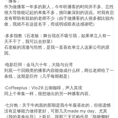
「播客」
作为做播客一年多的新人，今年听播客的时间并不多。忘性
很大导致能记起的单集不多，挑印象深刻的说说。对我有启
发有帮助有鼓励的老师不少（由于做播客的人很多都比较内
敛，我就不在这提名字，而或明或暗表达感谢吧）
·多多指教《石老板：舞台现在不吸引我，如果单立人有一
天不干了，我可以去炒菜》
石老板的清澈与坦然，是我一直喜欢单立人这家公司的原
因。
·电影巨辩：金马六十年，大陆与台湾
到底一个回顾类的播客内容能做成什么样，两位老师给了一
条线，这期是巨作（几乎每期都是）
·Coffeeplus：Vlo29.云南咖啡，声入其境
同上个单集一样，很想做出的另一种播客内容。
·七分饱：关于牛肉面的那期是我今年最喜欢的，但很遗憾
没有足够能力做得更好，可那几天made my day。尤其
《我的美食向导》上新后，我那三天可称作是「陈晓卿时