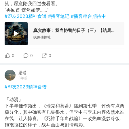
笑，愿意陪我回过去看看。
“再回首 恍然如梦......”
#即友2023精神食谱
#播客笔记
#播客串台期待中
真实故事：我当协警的日子（三）【结局】-疯探38
疯趣侦探社
0
0
0
思遥
3年前
#即友2023精神食谱
「动漫」
下半年佳作频出，《瑞克和莫蒂》播到第七季，评价有点两
极分化，其中确实有几集很水，但季中与季末内容依然水准
在线、让人惊喜。《死神千年血战篇》一改热血漫炒冷饭、
拖拖拉拉的样子，战斗画面与剧情精彩。