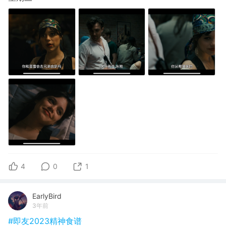
4
0
1
EarlyBird
3年前
#即友2023精神食谱