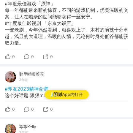
#年度最佳游戏「原神」
每一年都能带来新的惊喜，不同的游戏机制，优美温暖的文
案，让人在嘈杂的世间能够获得一丝安宁。
#年度最佳影视剧 「东京大饭店」
一部老剧，今年偶然看到，就喜欢上了。木村的演技十分卓
越，浅显的大道理，温暖的友情，无论何时身处低谷都能获
取力量。
0
0
0
噼里啪啦噗噗
3年前
#即友2023精神食谱
App内打开
这个好话题 狠狠mark！
0
0
0
等等Kelly
3年前