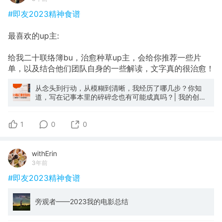
#即友2023精神食谱
最喜欢的up主:
给我二十联络簿bu，治愈种草up主，会给你推荐一些片
单，以及结合他们团队自身的一些解读，文字真的很治愈！
从念头到行动，从模糊到清晰，我经历了哪几步？你知
道，写在记事本里的碎碎念也有可能成真吗？| 我的创业
故事·20万粉记录_哔哩哔哩_bilibili
1
0
0
withErin
3年前
#即友2023精神食谱
旁观者——2023我的电影总结