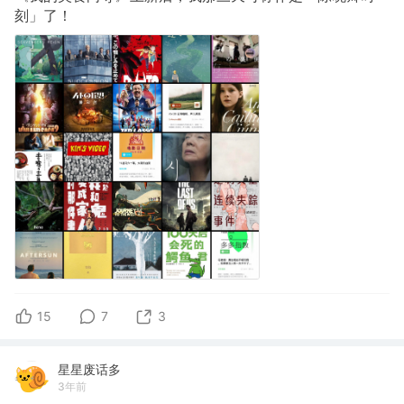
刻」了！
15
7
3
星星废话多
3年前