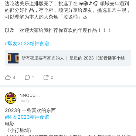
边吃达美乐边排版完了，挑选了在 📖🎬🎵🎧 领域去年遇到
的部分好作品，存个档，顺便分享给即友。挑选非常主观，
可以理解为本人的大杂烩「垃圾桶」🚮
以及，欢迎大家给我推荐你喜欢的年度作品！！！
#即友2023精神食谱
所有夜里要有亮光的人｜ 星星的 2023 书影音播客小结
8
1
0
NNOUU._.
3年前
2023年一些喜欢的东西
#即友2023精神食谱
电影：
《小行星城》