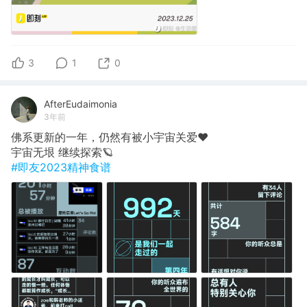
3
1
0
AfterEudaimonia
3年前
佛系更新的一年，仍然有被小宇宙关爱❤️
宇宙无垠 继续探索🪐
#即友2023精神食谱