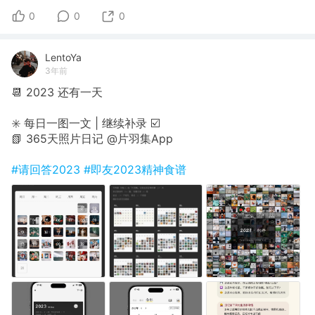
0
0
0
LentoYa
3年前
📆 2023 还有一天
✳️ 每日一图一文 | 继续补录 ☑️
📗 365天照片日记 @片羽集App
#请回答2023
#即友2023精神食谱