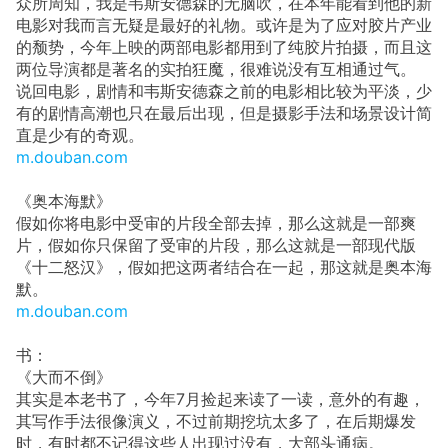
众所周知，我是韦斯安德森的无脑吹，在本年能看到他的新
电影对我而言无疑是最好的礼物。或许是为了应对胶片产业
的颓势，今年上映的两部电影都用到了纯胶片拍摄，而且这
两位导演都是著名的实拍狂魔，很难说没有互相通过气。
说回电影，剧情和韦斯安德森之前的电影相比较为平淡，少
有的剧情高潮也只在最后出现，但是摄影手法和场景设计简
直是少有的奇观。
m.douban.com
《奥本海默》
假如你将电影中受审的片段全部去掉，那么这就是一部爽
片，假如你只保留了受审的片段，那么这就是一部现代版
《十二怒汉》，假如把这两者结合在一起，那这就是奥本海
默。
m.douban.com
书：
《大而不倒》
其实是本老书了，今年7月捡起来读了一读，意外的有趣，
其写作手法很像演义，不过前期挖坑太多了，在后期爆发
时，有时都不记得这些人出现过没有，大部头通病。