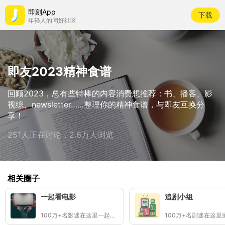
即刻App
下载
年轻人的同好社区
即友2023精神食谱
回顾2023，总有些特棒的内容消费想推荐：书、播客、影
视综、newsletter……整理你的精神食谱，与即友互换分
享！
251人正在讨论，2.6万人浏览
相关圈子
一起看电影
追剧小组
100万+名影迷在这里一起看电影