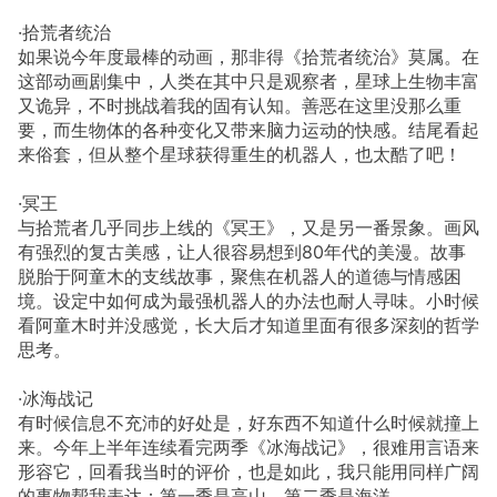
·拾荒者统治
如果说今年度最棒的动画，那非得《拾荒者统治》莫属。在
这部动画剧集中，人类在其中只是观察者，星球上生物丰富
又诡异，不时挑战着我的固有认知。善恶在这里没那么重
要，而生物体的各种变化又带来脑力运动的快感。结尾看起
来俗套，但从整个星球获得重生的机器人，也太酷了吧！
·冥王
与拾荒者几乎同步上线的《冥王》，又是另一番景象。画风
有强烈的复古美感，让人很容易想到80年代的美漫。故事
脱胎于阿童木的支线故事，聚焦在机器人的道德与情感困
境。设定中如何成为最强机器人的办法也耐人寻味。小时候
看阿童木时并没感觉，长大后才知道里面有很多深刻的哲学
思考。
·冰海战记
有时候信息不充沛的好处是，好东西不知道什么时候就撞上
来。今年上半年连续看完两季《冰海战记》，很难用言语来
形容它，回看我当时的评价，也是如此，我只能用同样广阔
的事物帮我表达：第一季是高山，第二季是海洋。