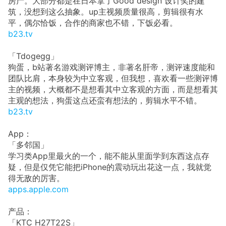
房产。大部分都是在日本拿了Good design 设计奖的建
筑，没想到这么抽象。up主视频质量很高，剪辑很有水
平，偶尔恰饭，合作的商家也不错，下饭必看。
b23.tv
「Tdogegg」
狗蛋，b站著名游戏测评博主，非著名肝帝，测评速度能和
团队比肩，本身较为中立客观，但我想，喜欢看一些测评博
主的视频，大概都不是想看其中立客观的方面，而是想看其
主观的想法，狗蛋这点还蛮有想法的，剪辑水平不错。
b23.tv
App：
「多邻国」
学习类App里最火的一个，能不能从里面学到东西这点存
疑，但是仅凭它能把iPhone的震动玩出花这一点，我就觉
得无敌的厉害。
apps.apple.com
产品：
「KTC H27T22S」