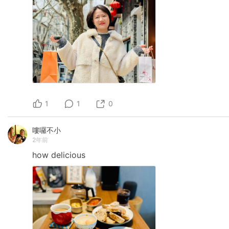
1
1
0
嘍囉不小
2年前
how
delicious