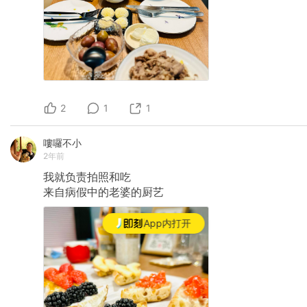
2
1
1
嘍囉不小
2年前
我就负责拍照和吃
来自病假中的老婆的厨艺
App内打开