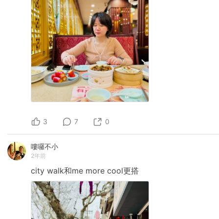
3
7
0
嘍囉不小
2年前
city
walk和me
more
cool更搭