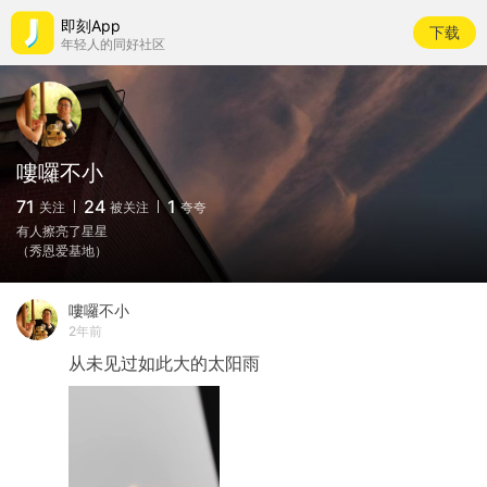
即刻App
下载
年轻人的同好社区
嘍囉不小
71
24
1
关注
被关注
夸夸
有人擦亮了星星
（秀恩爱基地）
嘍囉不小
2年前
从未见过如此大的太阳雨