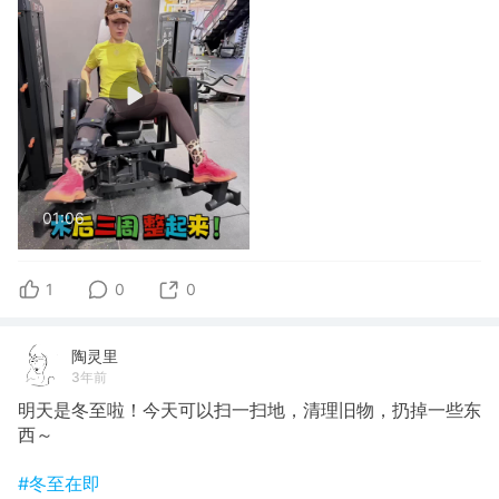
01:06
1
0
0
陶灵里
3年前
明天是冬至啦！今天可以扫一扫地，清理旧物，扔掉一些东
西～
#冬至在即