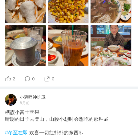
2
0
0
小琬呼神护卫
8月前
栖霞小富士苹果
晴朗的日子去登山，山腰小憩时会想吃的那种🍎
#冬至在即
欢喜一切红扑扑的东西♨️