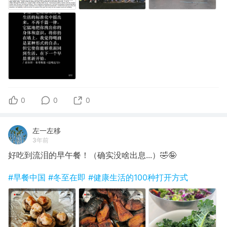
0
0
0
左一左移
3年前
好吃到流泪的早午餐！（确实没啥出息...）🤣🤪
#早餐中国
#冬至在即
#健康生活的100种打开方式