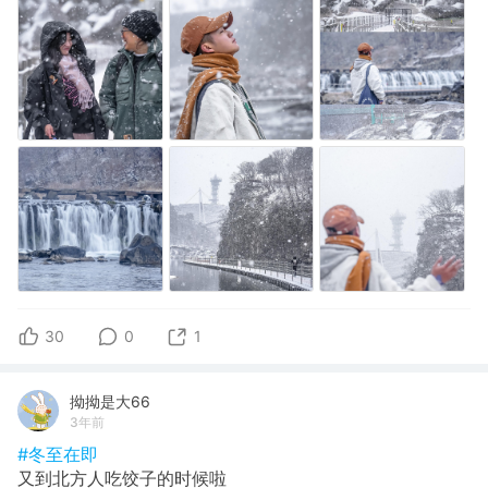
30
0
1
拗拗是大66
3年前
#冬至在即
又到北方人吃饺子的时候啦