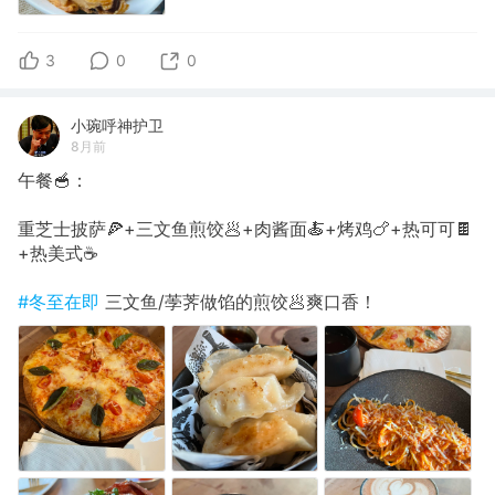
3
0
0
小琬呼神护卫
8月前
午餐🥣：
重芝士披萨🍕+三文鱼煎饺🥟+肉酱面🍝+烤鸡🍗+热可可🍫
+热美式☕️
#冬至在即
三文鱼/荸荠做馅的煎饺🥟爽口香！