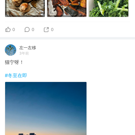
0
0
0
左一左移
3年前
猫宁呀！
#冬至在即