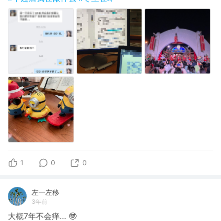
1
0
0
左一左移
3年前
大概7年不会痒… 🤓