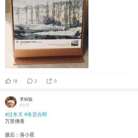
18
2
0
李焖饭
6年前
#过冬天
#冬至在即
万里佛香
摄后：落小星