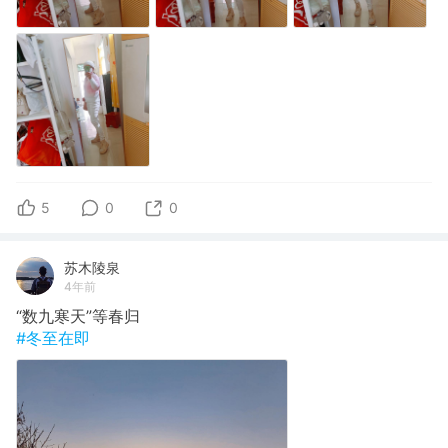
5
0
0
苏木陵泉
4年前
“数九寒天”等春归
#冬至在即