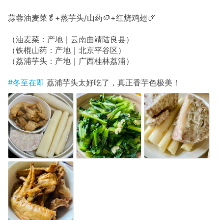
蒜蓉油麦菜🥬+蒸芋头/山药🥔+红烧鸡翅🍗
（油麦菜：产地｜云南曲靖陆良县）
（铁棍山药：产地｜北京平谷区）
（荔浦芋头：产地｜广西桂林荔浦）
#冬至在即
荔浦芋头太好吃了，真正香芋色极美！