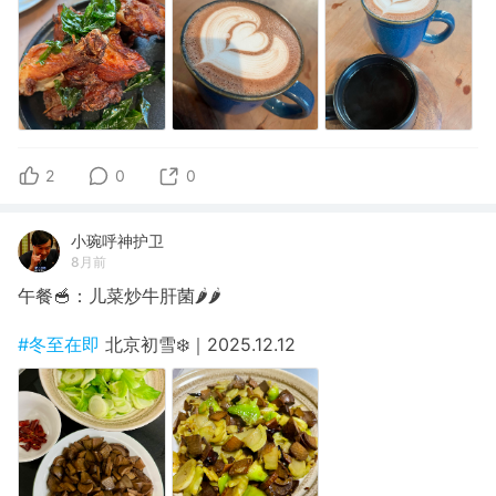
2
0
0
小琬呼神护卫
8月前
午餐🥣：儿菜炒牛肝菌🌶️🌶️
#冬至在即
北京初雪❄️｜2025.12.12