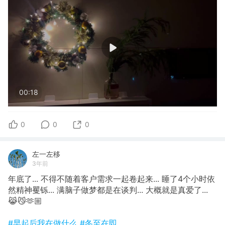
00:18
0
0
0
左一左移
3年前
年底了... 不得不随着客户需求一起卷起来... 睡了4个小时依
然精神矍铄... 满脑子做梦都是在谈判... 大概就是真爱了...
😹😼🫶🏼
#早起后我在做什么
#冬至在即