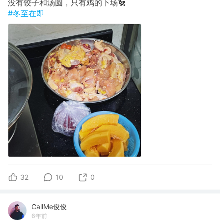
没有饺子和汤圆，只有鸡的下场🐔
#冬至在即
32
10
0
CallMe俊俊
6年前