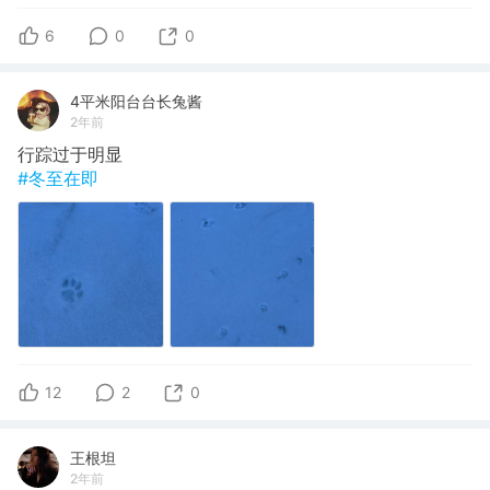
6
0
0
4平米阳台台长兔酱
2年前
行踪过于明显
#冬至在即
12
2
0
王根坦
2年前