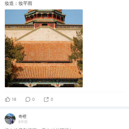
妆造：妆芊雨
18
0
0
奇橙
6年前