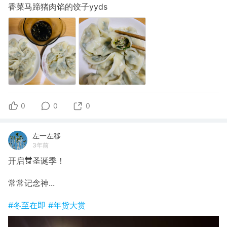
香菜马蹄猪肉馅的饺子yyds
0
0
0
左一左移
3年前
开启🔛圣诞季！
常常记念神...
#冬至在即
#年货大赏