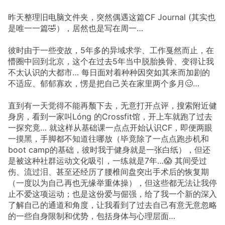
昨天整理旧电脑文件夹，突然偶遇这篇CF Journal (其实也
是唯一一篇🤣），居然也是写在周一…
彼时由于一些变故，5年多的异域求学、工作戛然而止，在
懵圈中回到北京，这个在过去5年当中脱胎换骨、变得让我
不太认识的大都市… 每日面对着种种因突如其来而加剧的
不适应、郁郁寡欢，愣是把自己关在家里两个多月🥴…
直到有一天觉得不能再颓下去，无意打开点评，搜索附近健
身房，看到一家叫Lóng 的Crossfit馆，开上车就跑了过去
一探究竟… 就这样从基础课一点点开始认识CF，即便两眼
一摸黑，手脚都不知道往哪放（毕竟除了一点点跑步机和
boot camp的基础，彼时我于健身就是一张白纸），但还
是被这种社群运动文化吸引，一练就是7年…😱 其间受过
伤、流过泪、甚至还经历了腰椎间盘突出手术后的恢复期
（一度以为自己再也无缘举重体操），但这些都无法让我停
止不爱这项运动；也是这份爱与倔强，给了我一个新的深入
了解自己的通道和角度，让我看到了过去自己有意无意忽略
的一些自身限制和优势，包括身体与心理层面…