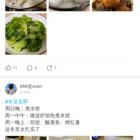
11
4
1
MW是oven
6年前
#冬至在即
周日晚：煮水饺
周一中午：微波炉加热煮水饺
周一晚上：煎饺、酸菜鱼、烤红薯
这冬至太扎实了