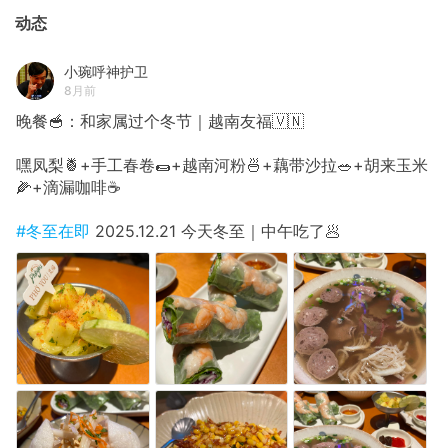
动态
小琬呼神护卫
8月前
晚餐🥣：和家属过个冬节｜越南友福🇻🇳
嘿凤梨🍍+手工春卷🌯+越南河粉🍜+藕带沙拉🥗+胡来玉米
🌽+滴漏咖啡☕️
#冬至在即
2025.12.21 今天冬至｜中午吃了🥟