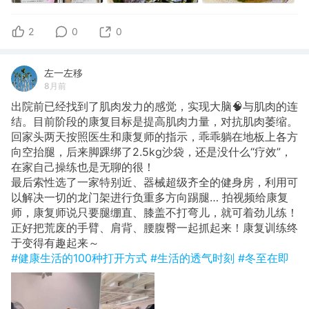
2
0
0
左一左移
8月前
出院前已经找到了肌肉发力的感觉，实现大脑🧠与肌肉的连
结。目前阶段的康复目标是提高肌肉力量，对抗肌肉萎缩。
回家头两天按照医生和康复师的指示，乖乖躺在地板上各方
向空抬腿，后来脚踝绑了2.5kg沙袋，还是没什么“疗效”，
在家自己操练也是无聊的很！
最后索性选了一家特别近、器械超级齐全的健身房，利用可
以解决一切的龙门架进行负重多方向踢腿… 拍视频给康复
师，康复师说只要腿绷直、膝盖不打弯儿，就可着劲儿练！
正好把荒废的手臂、肩背、腰腹臀一起抓起来！康复训练终
于变得有趣起来～
#健康生活的100种打开方式
#生活的透气时刻
#冬至在即