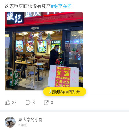
这家重庆面馆没有尊严
#冬至在即
App内打开
27
3
0
蒙大拿的小偷
6年前