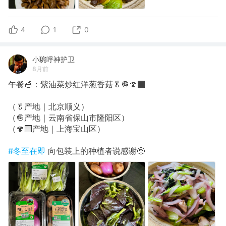
4
1
0
小琬呼神护卫
8月前
午餐🥣：紫油菜炒红洋葱香菇🥬🧅🍄‍🟫
（🥬产地｜北京顺义）
（🧅产地｜云南省保山市隆阳区）
（🍄‍🟫产地｜上海宝山区）
#冬至在即
向包装上的种植者说感谢🥹