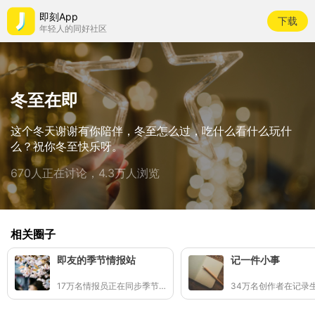
即刻App
下载
年轻人的同好社区
冬至在即
这个冬天谢谢有你陪伴，冬至怎么过，吃什么看什么玩什
么？祝你冬至快乐呀。
670人正在讨论，4.3万人浏览
相关圈子
即友的季节情报站
记一件小事
17万名情报员正在同步季节的讯号
34万名创作者在记录