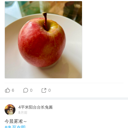
6
0
0
4平米阳台台长兔酱
8月前
今晨雾凇～
#冬至在即