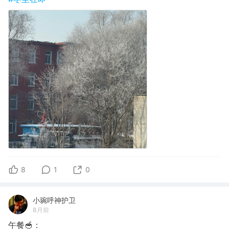
8
1
0
小琬呼神护卫
8月前
午餐🥣：