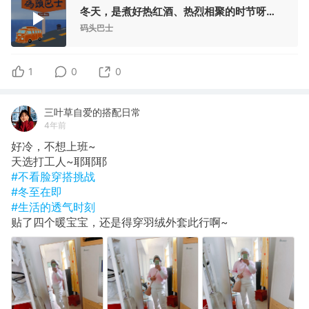
冬天，是煮好热红酒、热烈相聚的时节呀！ Vol. 044
码头巴士
1
0
0
三叶草自爱的搭配日常
4年前
好冷，不想上班~
天选打工人~耶耶耶
#不看脸穿搭挑战
#冬至在即
#生活的透气时刻
贴了四个暖宝宝，还是得穿羽绒外套此行啊~