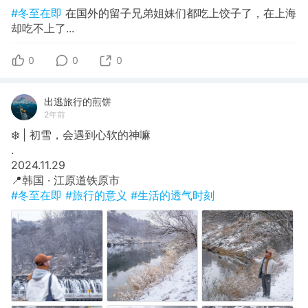
#冬至在即
在国外的留子兄弟姐妹们都吃上饺子了，在上海
却吃不上了...
0
0
0
出逃旅行的煎饼
2年前
❄️ | 初雪，会遇到心软的神嘛
​.
​2024.11.29
​📍韩国 · 江原道铁原市
#冬至在即
#旅行的意义
#生活的透气时刻