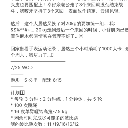
头皮也要匹配上！幸好亲老公走了3个来回就没劲结束战
斗，我咬牙坚持了3个来回，表面故作镇定、云淡风轻。
然后！这个人居然又换了对20kg的要加练一组…
我:
&$%^*#+…
20kg走到最后一个来回的时候，小臂肌肉已
僵住麻木😑表情实在管理不好了…🥴
回家翻看手表运动记录，居然三个小时消耗了1000大卡…
个周六，我尽力了…🫪
————————————
7/25
WOD
⸻
跑步：5
公里，配速
6:15
⸻
计划1️⃣
*
每轮
3
分钟：2
分钟练，1
分钟休，共
5
轮
*
100
次跳绳
*
16
次单臂哑铃高拉-7.5
kg
*
剩余时间完成尽可能多的波比跳
我的波比跳次数：11
/19/16/16/12