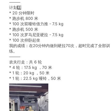
⸻
计划2️⃣
*
20
分钟限时
*
跑步机
800
米
*
100
次双哑铃借力推
-
7.5
kg
*
跑步机
500
米
*
100
次罗马尼亚硬拉
-
7.5
kg
*
100
次仰卧起坐
我的成绩：在20分钟内做到硬拉70次，超时完成了全部训
练。
⸻
农夫行走：共
6
轮
*
4
轮：17.5
kg
，70
米
*
1
轮：20
kg
，50
米
*
1
轮：22.5
kg
哑铃，50
米