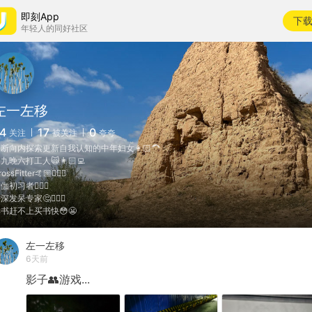
即刻App
下
年轻人的同好社区
左一左移
4
17
0
关注
被关注
夸夸
断向内探索更新自我认知的中年妇女👩🏻‍🦱
九晚六打工人🙀👩🏻‍💻
ossFitter🤙🏼🏋🏻‍♀️
伽初习者🧘🏻‍♀️
深发呆专家🤔🤷🏻‍♀️
书赶不上买书快😳😬
左一左移
6天前
影子👥游戏...