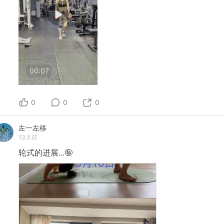
00:07
0
0
0
左一左移
13天前
轮式的进展...🤪