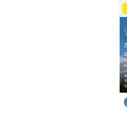
3
不
朝
Cr
瑜
资
读