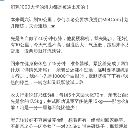
消耗1000大卡的潜力都是被逼出来的！
本来周六计划10公里，奈何亲老公要求我提供MetCon计
并陪练，夫命难违…🫨
先是各自做了40分钟心肺，他爬楼梯机，我去跑步。还好
有10公里，今天气温不高，但湿度大、气压低，跑起来不
舒服，没两步就汗流浃背。
回来在健身房休息了15分钟，准备器械。紧接着完成了两
计划（详情见末尾），亲老公还嫌不过瘾，临时要求加练
夫行走…
我内心先是10000个白眼🙄，默默抚摸了下有些
热的膝盖，一转念却又跃跃欲试…😝
农夫行走说好只练5组，每组5个来回大概70m。亲老公自
先是拿的17.5kg，并试图劝说我至多使用15kg——那怎么
够！咱是一分一厘都不能比他少！
兜兜转转好不容易做完4组，想着再有一组就能回家躺平。
不想亲老公一闪身拎了一对22.5kg
过来砸场子，那我硬着