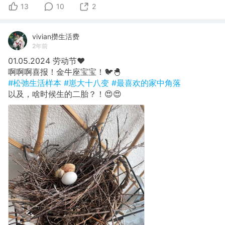
13
10
2
vivian攒生活费
2年前
01.05.2024 劳动节❤️
啊啊啊喜报！金牛座宝宝！🐦🐣
#松弛生活样本
#崽大十八变
#最喜欢的家中角落
以及，啥时候生的二胎？！😍😍