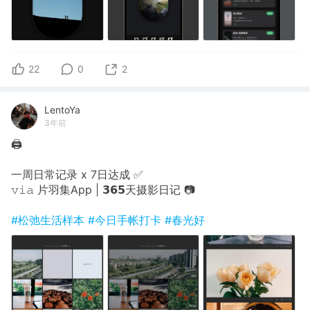
22
0
2
LentoYa
3年前
🖨
一周日常记录 x 7日达成 ✅
𝚟𝚒𝚊 片羽集App | 𝟯𝟲𝟱天摄影日记 📷
#松弛生活样本
#今日手帐打卡
#春光好