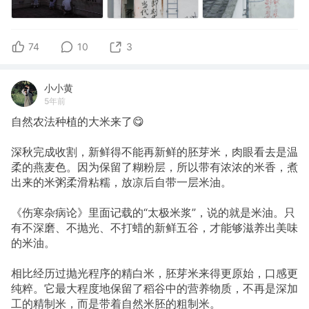
74
10
3
小小黄
5年前
自然农法种植的大米来了😋
深秋完成收割，新鲜得不能再新鲜的胚芽米，肉眼看去是温
柔的燕麦色。因为保留了糊粉层，所以带有浓浓的米香，煮
出来的米粥柔滑粘糯，放凉后自带一层米油。
《伤寒杂病论》里面记载的“太极米浆”，说的就是米油。只
有不深磨、不抛光、不打蜡的新鲜五谷，才能够滋养出美味
的米油。
相比经历过抛光程序的精白米，胚芽米来得更原始，口感更
纯粹。它最大程度地保留了稻谷中的营养物质，不再是深加
工的精制米，而是带着自然米胚的粗制米。