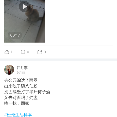
00:17
1
0
0
四月李
9月前
去公园溜达了两圈
出来吃了碗八仙粉
拐去隔壁打了半斤梅子酒
又去对面喝了炖盅
嘴一抹，回家
#松弛生活样本