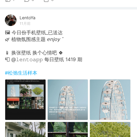
LentoYa
11月前
🖼 今日份手机壁纸_已送达
🌿 植物氛围感主题 𝘦𝘯𝘫𝘰𝘺 ˇ
📱 换张壁纸 换个心情吧 🍀
📮 @𝚕𝚎𝚗𝚝𝚘𝚊𝚙𝚙 每日壁纸 1419 期
#松弛生活样本