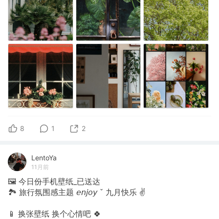
8
1
2
LentoYa
11月前
🖼 今日份手机壁纸_已送达
🏞 旅行氛围感主题 𝘦𝘯𝘫𝘰𝘺 ˇ 九月快乐 ✌
📱 换张壁纸 换个心情吧 🍀