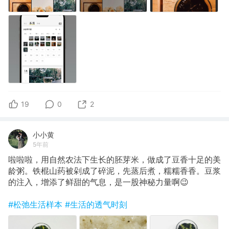
19
0
2
小小黄
5年前
啦啦啦，用自然农法下生长的胚芽米，做成了豆香十足的美
龄粥。铁棍山药被剁成了碎泥，先蒸后煮，糯糯香香。豆浆
的注入，增添了鲜甜的气息，是一股神秘力量啊😉
#松弛生活样本
#生活的透气时刻