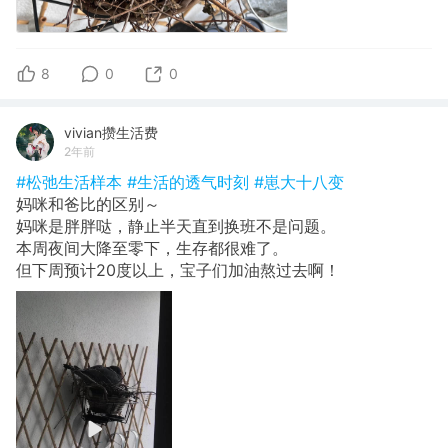
8
0
0
vivian攒生活费
2年前
#松弛生活样本
#生活的透气时刻
#崽大十八变
妈咪和爸比的区别～
妈咪是胖胖哒，静止半天直到换班不是问题。
本周夜间大降至零下，生存都很难了。
但下周预计20度以上，宝子们加油熬过去啊！