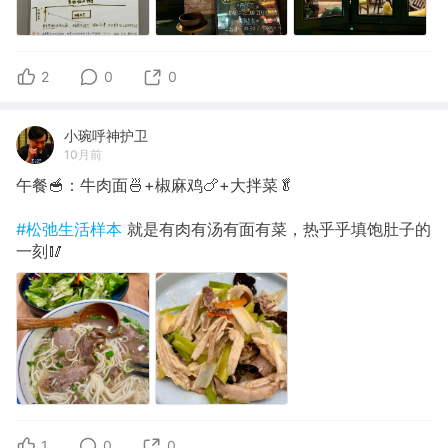
2
0
0
小琬呼神护卫
10月前
午餐🥣：牛肉面🍜+椒麻鸡🍗+大拌菜🥬
#松弛生活样本
就是有肉有汤有面有菜，热乎乎填饱肚子的
一刻🥢
1
0
0