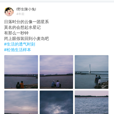
I野生陳小兔I
4年前
日落时分的云像一团星系
莫名的会想起水星记
有那么一秒钟
闭上眼假装回到小麦岛吧
#生活的透气时刻
#松弛生活样本