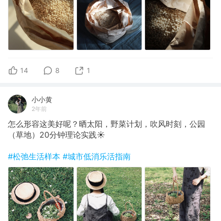
14
8
1
小小黄
2年前
怎么形容这美好呢？晒太阳，野菜计划，吹风时刻，公园
（草地）20分钟理论实践☀️
#松弛生活样本
#城市低消乐活指南