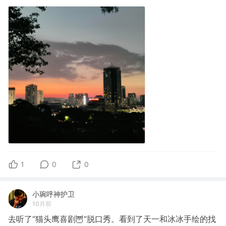
1
0
0
小琬呼神护卫
10月前
去听了“猫头鹰喜剧🦉”脱口秀。看到了天一和冰冰手绘的找