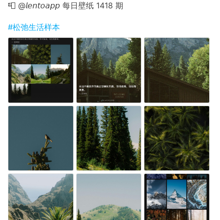
📮 @𝘭𝘦𝘯𝘵𝘰𝘢𝘱𝘱 每日壁纸 1418 期
#松弛生活样本