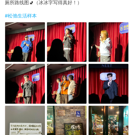
厕所路线图🚽（冰冰字写得真好！）
#松弛生活样本