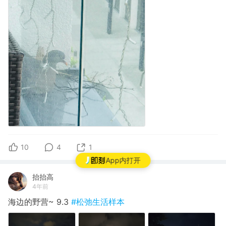
10
4
1
App内打开
抬抬高
4年前
海边的野营~ 9.3
#松弛生活样本