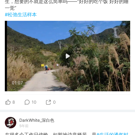
生，想要的不就是这么简单吗——“好好的吃个饭 好好的睡
一觉”
#松弛生活样本
01:07
8
10
0
DarkWhite_深白色
5年前
在很多个工作日傍晚，短暂地诗意栖居。是
#生活的透气时