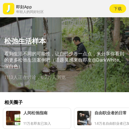
即刻App
下载
年轻人的同好社区
松弛生活样本
看到生活不同的可能性，让自己少卷一点点，来分享你看到
的更多松弛生活案例吧（话题灵感来自即友@DarkWhite_
深白色）
1113人正在讨论，6.7万人浏览
相关圈子
人间松弛指南
自由职业者的日常
11万名即友已加入
1.6万名自由职业者已