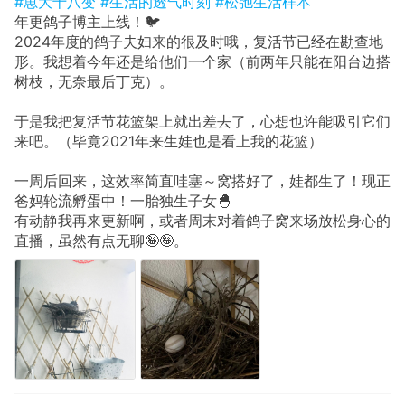
#崽大十八变
#生活的透气时刻
#松弛生活样本
年更鸽子博主上线！🐦
2024年度的鸽子夫妇来的很及时哦，复活节已经在勘查地
形。我想着今年还是给他们一个家（前两年只能在阳台边搭
树枝，无奈最后丁克）。
于是我把复活节花篮架上就出差去了，心想也许能吸引它们
来吧。（毕竟2021年来生娃也是看上我的花篮）
一周后回来，这效率简直哇塞～窝搭好了，娃都生了！现正
爸妈轮流孵蛋中！一胎独生子女🐣
有动静我再来更新啊，或者周末对着鸽子窝来场放松身心的
直播，虽然有点无聊🤪🤪。