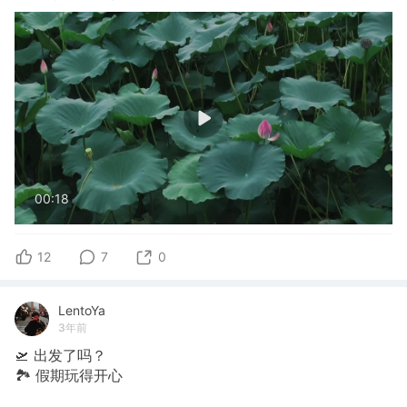
00:18
12
7
0
LentoYa
3年前
🛫 出发了吗？
🏞 假期玩得开心