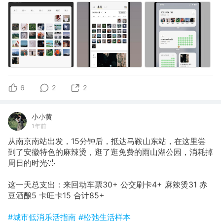
6
2
2
小小黄
1年前
从南京南站出发，15分钟后，抵达马鞍山东站，在这里尝
到了安徽特色的麻辣烫，逛了逛免费的雨山湖公园，消耗掉
周日的时光🤣
这一天总支出：来回动车票30+ 公交刷卡4+ 麻辣烫31 赤
豆酒酿5 卡旺卡15 合计85+
#城市低消乐活指南
#松弛生活样本