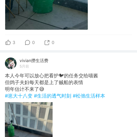
3
0
0
vivian攒生活费
5月前
本人今年可以放心把看护🐦的任务交给喵酱
但鸽子夫妇每天都是上了贼船的表情
明年估计不来了😅
#崽大十八变
#生活的透气时刻
#松弛生活样本