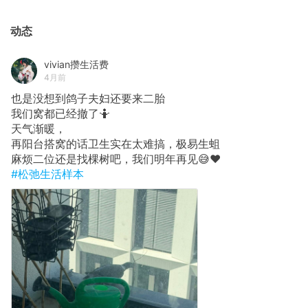
动态
vivian攒生活费
4月前
也是没想到鸽子夫妇还要来二胎
我们窝都已经撤了🤷
天气渐暖，
再阳台搭窝的话卫生实在太难搞，极易生蛆
麻烦二位还是找棵树吧，我们明年再见😅❤️
#松弛生活样本