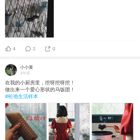
00:13
4
2
0
小小黄
3年前
在我的小厨房里，挖呀挖呀挖！
做出来一个爱心形状的乌饭团！
#松弛生活样本