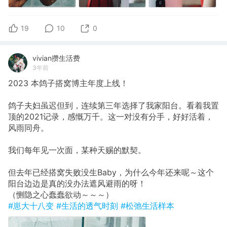
19
10
0
vivian攒生活费
3年前
2023 本鸽子搭窝博主年度上线！
鸽子夫妇虽迟但到，连续第三年选择了我家阳台。看着我置
顶的2021记录，感慨万千。这一对没有分手，好好活着，
风雨同舟。
我们每年见一次面，某种天赐的默契。
但去年已经搭窝失败没生Baby，为什么今年还来呢～这个
阳台边边是真的没办法遮风避雨的呀！
（恻隐之心蠢蠢欲动～～～）
#崽大十八变
#生活的透气时刻
#松弛生活样本