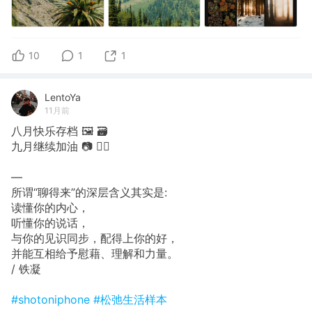
10
1
1
LentoYa
11月前
八月快乐存档 🖼 🗃
九月继续加油 📷 🙋‍♀️
—
所谓“聊得来”的深层含义其实是:
读懂你的内心，
听懂你的说话，
与你的见识同步，配得上你的好，
并能互相给予慰藉、理解和力量。
/ 铁凝
#shotoniphone
#松弛生活样本