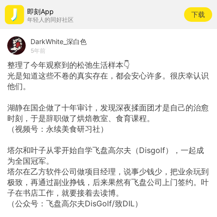
即刻App
下载
年轻人的同好社区
DarkWhite_深白色
5年前
整理了今年观察到的松弛生活样本👇
光是知道这些不卷的真实存在，都会安心许多。很庆幸认识
他们。
湖静在国企做了十年审计，发现深夜揉面团才是自己的治愈
时刻，于是辞职做了烘焙教室、食育课程。
（视频号：永续美食研习社）
塔尔和叶子从零开始自学飞盘高尔夫（Disgolf），一起成
为全国冠军。
塔尔在乙方软件公司做项目经理，说事少钱少，把业余玩到
极致，再通过副业挣钱，后来果然有飞盘公司上门签约。叶
子在书店工作，就要接着去读博。
（公众号：飞盘高尔夫DisGolf/致DIL）