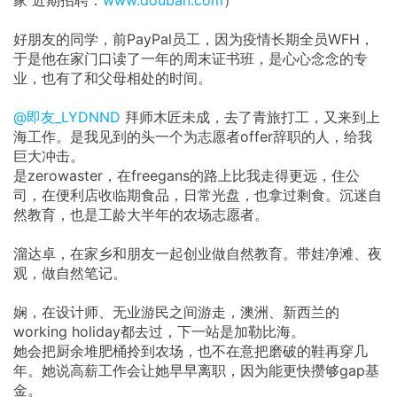
家 近期招聘：
www.douban.com
）
好朋友的同学，前PayPal员工，因为疫情长期全员WFH，
于是他在家门口读了一年的周末证书班，是心心念念的专
业，也有了和父母相处的时间。
@即友_LYDNND
拜师木匠未成，去了青旅打工，又来到上
海工作。是我见到的头一个为志愿者offer辞职的人，给我
巨大冲击。
是zerowaster，在freegans的路上比我走得更远，住公
司，在便利店收临期食品，日常光盘，也拿过剩食。沉迷自
然教育，也是工龄大半年的农场志愿者。
溜达卓，在家乡和朋友一起创业做自然教育。带娃净滩、夜
观，做自然笔记。
娴，在设计师、无业游民之间游走，澳洲、新西兰的
working holiday都去过，下一站是加勒比海。
她会把厨余堆肥桶拎到农场，也不在意把磨破的鞋再穿几
年。她说高薪工作会让她早早离职，因为能更快攒够gap基
金。