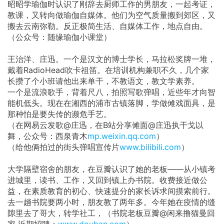
昭昭学瑜伽时认识了刚辞去厨师工作的男朋友，一起考证，
教课，又转向做瑜伽自媒体。他们为空气质量搬到郊区，又
搬去云南弥勒。反正极简生活、自媒体工作，地点自由。
（公众号：随缘瑜伽小课堂）
王治洋、庄迅。一个是汉文的博士学长，马拉松奖牌一堆，
戴着RadioHead吹卡祖笛。在培训机构兼职不久，几个家
长攒了个小班请他出来单干，不教语文，教文学素养。
一个是流浪歌手，背着尺八，拍照写歌弹唱，近些年才向智
能机低头。现在在湘西的浦市古镇落脚，学做傩戏面具，是
那种怕是要失传的濒危手艺。
（在网易云发歌@庄迅，在B站分享傩面@庄迅执干戈以
舞，公众号：西泉青木
mp.weixin.qq.com
）
（给他俩拍过的街头弹唱宣传片
www.bilibili.com
）
大学隔壁宿舍的朋友，在豆瓣认识了她的老板——从小镇考
进城里，读书、工作，又回到镇上办书院。收费接近做公
益，在素质教育的初心、快速提分的家长诉求间摸索前行。
去一趟书院要两小时，朋友教了两年多。今年她在疫情的缝
隙里去了哥大，转学社工，（书院老板豆瓣@闲来撸猫曼回