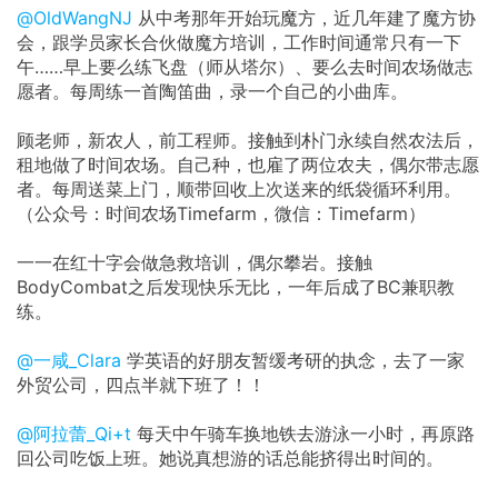
@OldWangNJ
从中考那年开始玩魔方，近几年建了魔方协
会，跟学员家长合伙做魔方培训，工作时间通常只有一下
午……早上要么练飞盘（师从塔尔）、要么去时间农场做志
愿者。每周练一首陶笛曲，录一个自己的小曲库。
顾老师，新农人，前工程师。接触到朴门永续自然农法后，
租地做了时间农场。自己种，也雇了两位农夫，偶尔带志愿
者。每周送菜上门，顺带回收上次送来的纸袋循环利用。
（公众号：时间农场Timefarm，微信：Timefarm）
一一在红十字会做急救培训，偶尔攀岩。接触
BodyCombat之后发现快乐无比，一年后成了BC兼职教
练。
@一咸_Clara
学英语的好朋友暂缓考研的执念，去了一家
外贸公司，四点半就下班了！！
@阿拉蕾_Qi+t
每天中午骑车换地铁去游泳一小时，再原路
回公司吃饭上班。她说真想游的话总能挤得出时间的。