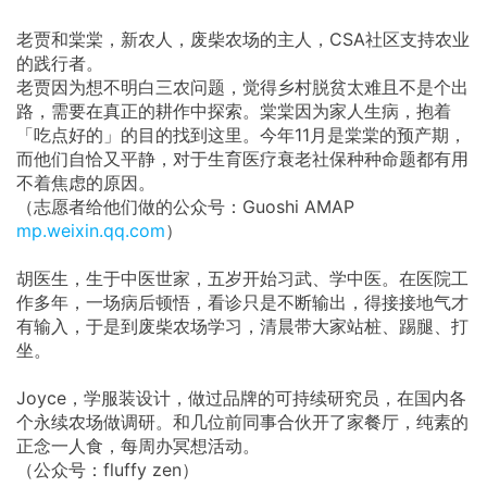
老贾和棠棠，新农人，废柴农场的主人，CSA社区支持农业
的践行者。
老贾因为想不明白三农问题，觉得乡村脱贫太难且不是个出
路，需要在真正的耕作中探索。棠棠因为家人生病，抱着
「吃点好的」的目的找到这里。今年11月是棠棠的预产期，
而他们自恰又平静，对于生育医疗衰老社保种种命题都有用
不着焦虑的原因。
（志愿者给他们做的公众号：Guoshi AMAP
mp.weixin.qq.com
）
胡医生，生于中医世家，五岁开始习武、学中医。在医院工
作多年，一场病后顿悟，看诊只是不断输出，得接接地气才
有输入，于是到废柴农场学习，清晨带大家站桩、踢腿、打
坐。
Joyce，学服装设计，做过品牌的可持续研究员，在国内各
个永续农场做调研。和几位前同事合伙开了家餐厅，纯素的
正念一人食，每周办冥想活动。
（公众号：fluffy zen）