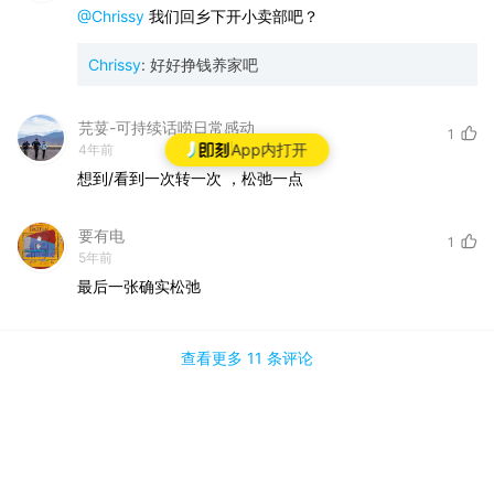
@Chrissy
我们回乡下开小卖部吧？
Chrissy
:
好好挣钱养家吧
芫荽-可持续话唠日常感动
1
App内打开
4年前
想到/看到一次转一次
，松弛一点
要有电
1
5年前
最后一张确实松弛
查看更多
11 条
评论