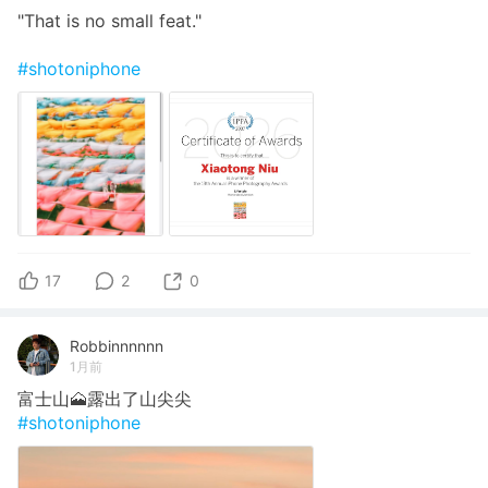
"That is no small feat."
#shotoniphone
17
2
0
Robbinnnnnn
1月前
富士山🗻露出了山尖尖
#shotoniphone