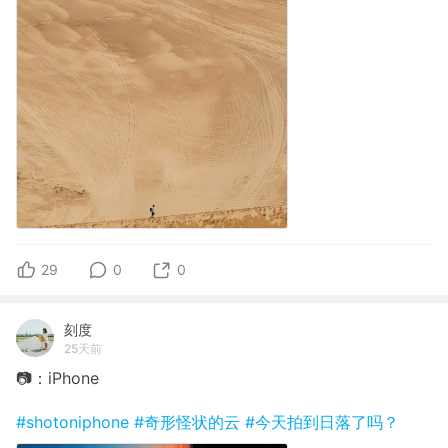
29
0
0
刻度
25天前
📷：iPhone
#shotoniphone
#奇形怪状的云
#今天拍到日落了吗？