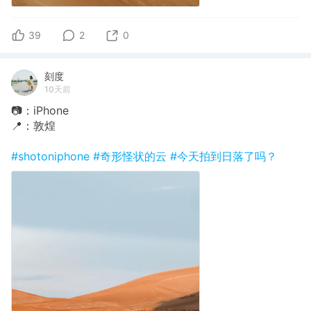
39
2
0
刻度
10天前
📷：iPhone
📍：敦煌
#shotoniphone
#奇形怪状的云
#今天拍到日落了吗？