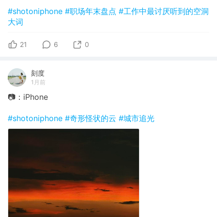
#shotoniphone
#职场年末盘点
#工作中最讨厌听到的空洞
大词
21
6
0
刻度
1月前
📷：iPhone
#shotoniphone
#奇形怪状的云
#城市追光