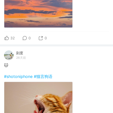
32
0
0
刻度
26天前
🐱
#shotoniphone
#猫言狗语