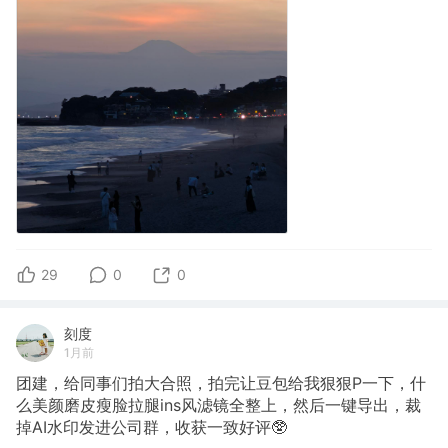
29
0
0
刻度
1月前
团建，给同事们拍大合照，拍完让豆包给我狠狠P一下，什
么美颜磨皮瘦脸拉腿ins风滤镜全整上，然后一键导出，裁
掉AI水印发进公司群，收获一致好评🥸