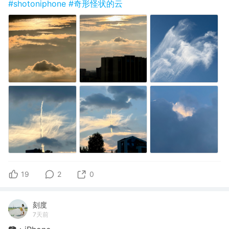
#shotoniphone
#奇形怪状的云
19
2
0
刻度
7天前