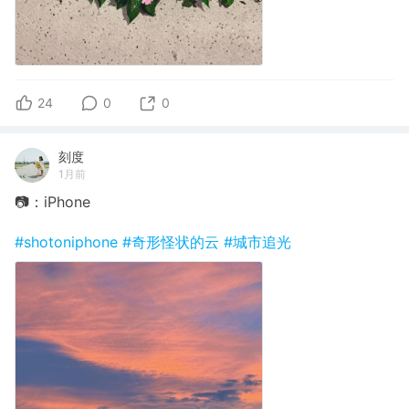
24
0
0
刻度
1月前
📷：iPhone
#shotoniphone
#奇形怪状的云
#城市追光