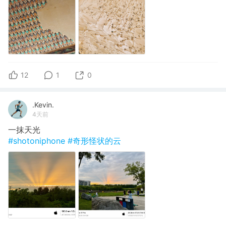
12
1
0
.Kevin.
4天前
一抹天光
#shotoniphone
#奇形怪状的云