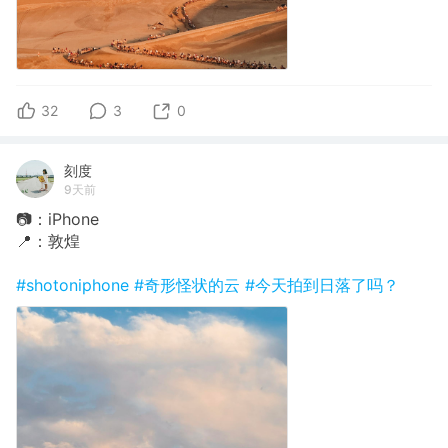
32
3
0
刻度
9天前
📷：iPhone
📍：敦煌
#shotoniphone
#奇形怪状的云
#今天拍到日落了吗？