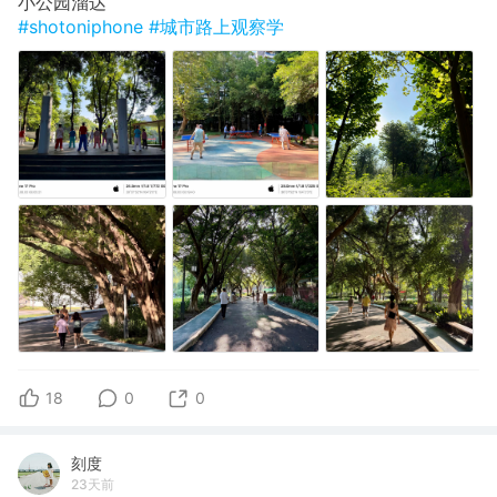
小公园溜达
#shotoniphone
#城市路上观察学
18
0
0
刻度
23天前