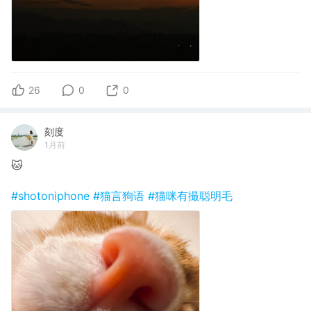
26
0
0
刻度
1月前
🐱
#shotoniphone
#猫言狗语
#猫咪有撮聪明毛