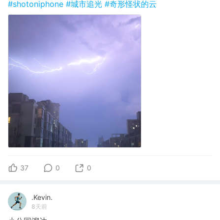
#shotoniphone
#城市追光
#奇形怪状的云
37
0
0
.Kevin.
8天前