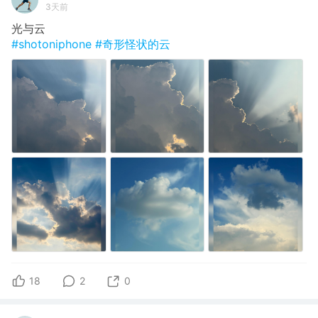
3天前
光与云
#shotoniphone
#奇形怪状的云
18
2
0