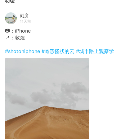
动态
刻度
11天前
📷：iPhone
📍：敦煌
#shotoniphone
#奇形怪状的云
#城市路上观察学