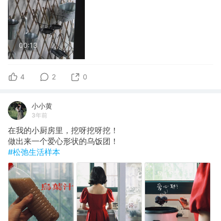
00:13
4
2
0
小小黄
3年前
在我的小厨房里，挖呀挖呀挖！
做出来一个爱心形状的乌饭团！
#松弛生活样本