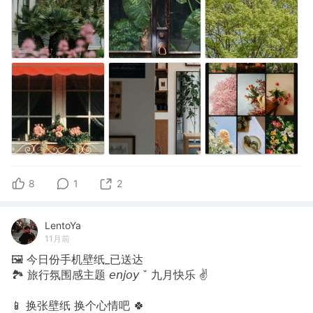
8
1
2
LentoYa
11月前
🖼 今日份手机壁纸_已送达
🏞 旅行氛围感主题 𝘦𝘯𝘫𝘰𝘺 ˇ 九月快乐 ✌
📱 换张壁纸 换个心情吧 🍀