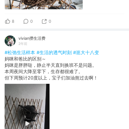
8
0
0
vivian攒生活费
2年前
#松弛生活样本
#生活的透气时刻
#崽大十八变
妈咪和爸比的区别～
妈咪是胖胖哒，静止半天直到换班不是问题。
本周夜间大降至零下，生存都很难了。
但下周预计20度以上，宝子们加油熬过去啊！