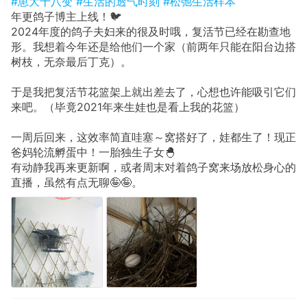
#崽大十八变
#生活的透气时刻
#松弛生活样本
年更鸽子博主上线！🐦
2024年度的鸽子夫妇来的很及时哦，复活节已经在勘查地
形。我想着今年还是给他们一个家（前两年只能在阳台边搭
树枝，无奈最后丁克）。
于是我把复活节花篮架上就出差去了，心想也许能吸引它们
来吧。（毕竟2021年来生娃也是看上我的花篮）
一周后回来，这效率简直哇塞～窝搭好了，娃都生了！现正
爸妈轮流孵蛋中！一胎独生子女🐣
有动静我再来更新啊，或者周末对着鸽子窝来场放松身心的
直播，虽然有点无聊🤪🤪。