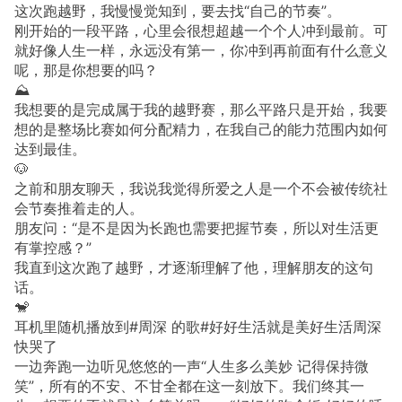
这次跑越野，我慢慢觉知到，要去找“自己的节奏”。
刚开始的一段平路，心里会很想超越一个个人冲到最前。可
就好像人生一样，永远没有第一，你冲到再前面有什么意义
呢，那是你想要的吗？
⛰️
我想要的是完成属于我的越野赛，那么平路只是开始，我要
想的是整场比赛如何分配精力，在我自己的能力范围内如何
达到最佳。
🐶
之前和朋友聊天，我说我觉得所爱之人是一个不会被传统社
会节奏推着走的人。
朋友问：“是不是因为长跑也需要把握节奏，所以对生活更
有掌控感？”
我直到这次跑了越野，才逐渐理解了他，理解朋友的这句
话。
🐒
耳机里随机播放到#周深 的歌#好好生活就是美好生活周深
快哭了
一边奔跑一边听见悠悠的一声“人生多么美妙 记得保持微
笑”，所有的不安、不甘全都在这一刻放下。我们终其一