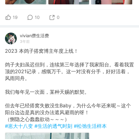
19
10
0
vivian攒生活费
3年前
2023 本鸽子搭窝博主年度上线！
鸽子夫妇虽迟但到，连续第三年选择了我家阳台。看着我置
顶的2021记录，感慨万千。这一对没有分手，好好活着，
风雨同舟。
我们每年见一次面，某种天赐的默契。
但去年已经搭窝失败没生Baby，为什么今年还来呢～这个
阳台边边是真的没办法遮风避雨的呀！
（恻隐之心蠢蠢欲动～～～）
#崽大十八变
#生活的透气时刻
#松弛生活样本