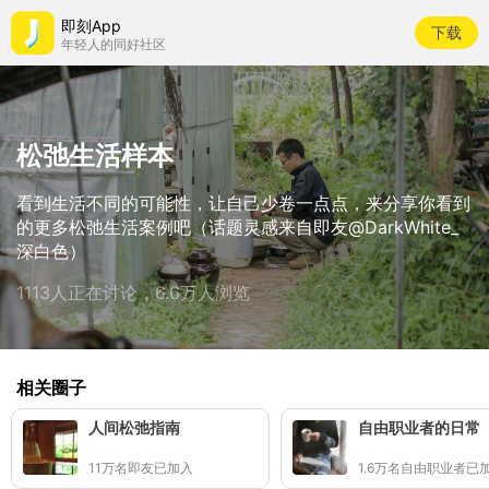
即刻App
下载
年轻人的同好社区
松弛生活样本
看到生活不同的可能性，让自己少卷一点点，来分享你看到
的更多松弛生活案例吧（话题灵感来自即友@DarkWhite_
深白色）
1113人正在讨论，6.6万人浏览
相关圈子
人间松弛指南
自由职业者的日常
11万名即友已加入
1.6万名自由职业者已