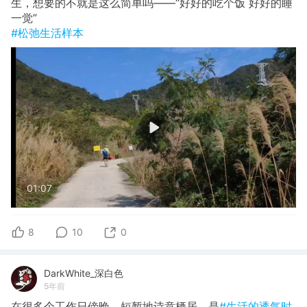
生，想要的不就是这么简单吗——“好好的吃个饭 好好的睡
一觉”
#松弛生活样本
01:07
8
10
0
DarkWhite_深白色
5年前
在很多个工作日傍晚，短暂地诗意栖居。是
#生活的透气时