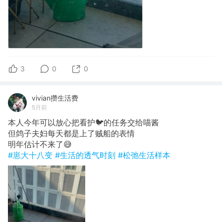
3
0
0
vivian攒生活费
5月前
本人今年可以放心把看护🐦的任务交给喵酱
但鸽子夫妇每天都是上了贼船的表情
明年估计不来了😅
#崽大十八变
#生活的透气时刻
#松弛生活样本