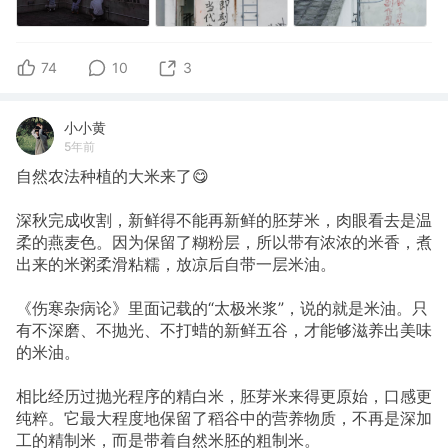
74
10
3
小小黄
5年前
自然农法种植的大米来了😋
深秋完成收割，新鲜得不能再新鲜的胚芽米，肉眼看去是温
柔的燕麦色。因为保留了糊粉层，所以带有浓浓的米香，煮
出来的米粥柔滑粘糯，放凉后自带一层米油。
《伤寒杂病论》里面记载的“太极米浆”，说的就是米油。只
有不深磨、不抛光、不打蜡的新鲜五谷，才能够滋养出美味
的米油。
相比经历过抛光程序的精白米，胚芽米来得更原始，口感更
纯粹。它最大程度地保留了稻谷中的营养物质，不再是深加
工的精制米，而是带着自然米胚的粗制米。