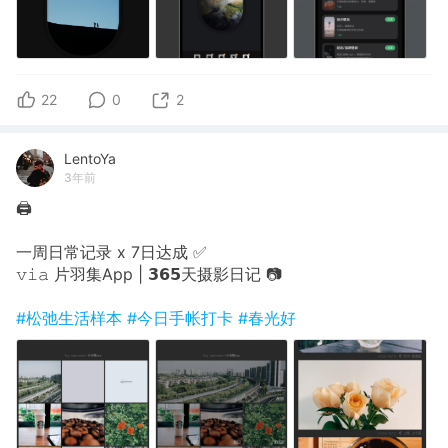
22
0
2
LentoYa
3年前
🖨
一周日常记录 x 7日达成 ✅
𝚟𝚒𝚊 片羽集App | 𝟯𝟲𝟱天摄影日记 📷
#松弛生活样本
#今日手帐打卡
#春光好