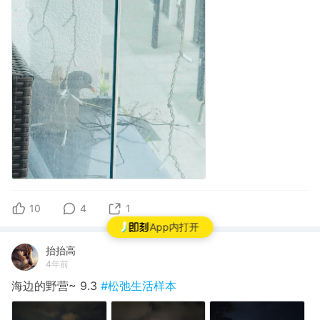
10
4
1
App内打开
抬抬高
4年前
海边的野营~ 9.3
#松弛生活样本