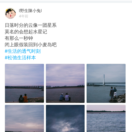
I野生陳小兔I
4年前
日落时分的云像一团星系
莫名的会想起水星记
有那么一秒钟
闭上眼假装回到小麦岛吧
#生活的透气时刻
#松弛生活样本