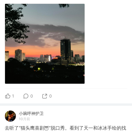
1
0
0
小琬呼神护卫
10月前
去听了“猫头鹰喜剧🦉”脱口秀。看到了天一和冰冰手绘的找