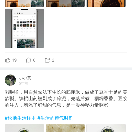
19
0
2
小小黄
5年前
啦啦啦，用自然农法下生长的胚芽米，做成了豆香十足的美
龄粥。铁棍山药被剁成了碎泥，先蒸后煮，糯糯香香。豆浆
的注入，增添了鲜甜的气息，是一股神秘力量啊😉
#松弛生活样本
#生活的透气时刻