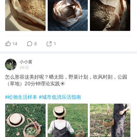
14
8
1
小小黄
2年前
怎么形容这美好呢？晒太阳，野菜计划，吹风时刻，公园
（草地）20分钟理论实践☀️
#松弛生活样本
#城市低消乐活指南