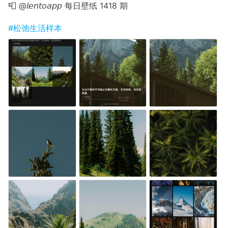
📮 @𝘭𝘦𝘯𝘵𝘰𝘢𝘱𝘱 每日壁纸 1418 期
#松弛生活样本