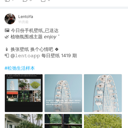
LentoYa
11月前
🖼 今日份手机壁纸_已送达
🌿 植物氛围感主题 𝘦𝘯𝘫𝘰𝘺 ˇ
📱 换张壁纸 换个心情吧 🍀
📮 @𝚕𝚎𝚗𝚝𝚘𝚊𝚙𝚙 每日壁纸 1419 期
#松弛生活样本