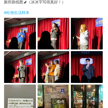
厕所路线图🚽（冰冰字写得真好！）
#松弛生活样本