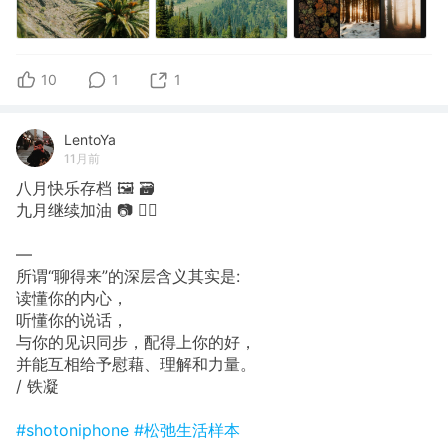
10
1
1
LentoYa
11月前
八月快乐存档 🖼 🗃
九月继续加油 📷 🙋‍♀️
—
所谓“聊得来”的深层含义其实是:
读懂你的内心，
听懂你的说话，
与你的见识同步，配得上你的好，
并能互相给予慰藉、理解和力量。
/ 铁凝
#shotoniphone
#松弛生活样本