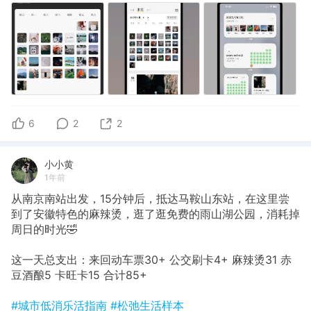
6
2
2
小小黄
1年前
从南京南站出发，15分钟后，抵达马鞍山东站，在这里尝
到了安徽特色的麻辣烫，逛了逛免费的雨山湖公园，消耗掉
周日的时光🤣
这一天总支出：来回动车票30+ 公交刷卡4+ 麻辣烫31 赤
豆酒酿5 卡旺卡15 合计85+
#城市低消乐活指南
#松弛生活样本