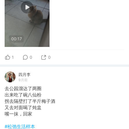
00:17
1
0
0
四月李
9月前
去公园溜达了两圈
出来吃了碗八仙粉
拐去隔壁打了半斤梅子酒
又去对面喝了炖盅
嘴一抹，回家
#松弛生活样本