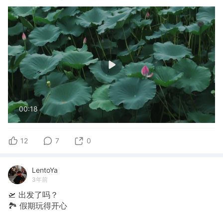
00:18
12
7
0
LentoYa
3年前
🛫 出发了吗？
🏞 假期玩得开心