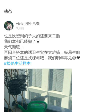
动态
vivian攒生活费
3月前
也是没想到鸽子夫妇还要来二胎
我们窝都已经撤了🤷
天气渐暖，
再阳台搭窝的话卫生实在太难搞，极易生蛆
麻烦二位还是找棵树吧，我们明年再见😅❤️
#松弛生活样本