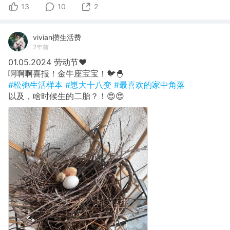
13
10
2
vivian攒生活费
2年前
01.05.2024 劳动节❤️
啊啊啊喜报！金牛座宝宝！🐦🐣
#松弛生活样本
#崽大十八变
#最喜欢的家中角落
以及，啥时候生的二胎？！😍😍