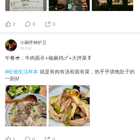
2
0
0
小琬呼神护卫
10月前
午餐🥣：牛肉面🍜+椒麻鸡🍗+大拌菜🥬
#松弛生活样本
就是有肉有汤有面有菜，热乎乎填饱肚子的
一刻🥢
1
0
0