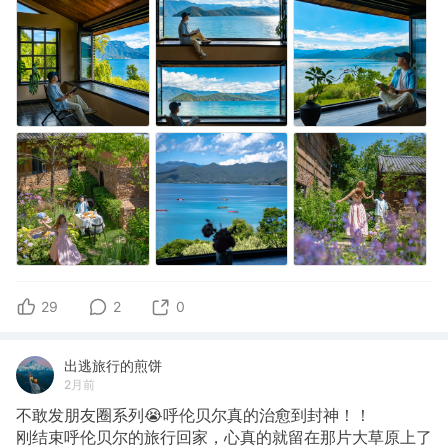
29
2
0
出逃旅行的煎饼
2月前
不敢发朋友圈系列😭呼伦贝尔真的治愈到封神！！
刚结束呼伦贝尔的旅行回家，心真的就留在那片大草原上了