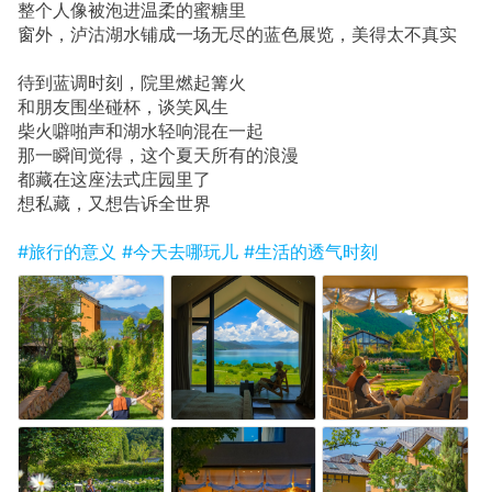
整个人像被泡进温柔的蜜糖里
窗外，泸沽湖水铺成一场无尽的蓝色展览，美得太不真实
待到蓝调时刻，院里燃起篝火
和朋友围坐碰杯，谈笑风生
柴火噼啪声和湖水轻响混在一起
那一瞬间觉得，这个夏天所有的浪漫
都藏在这座法式庄园里了
想私藏，又想告诉全世界
#旅行的意义
#今天去哪玩儿
#生活的透气时刻