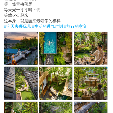
等一场青梅落尽
等天光一寸寸暗下去
等篝火亮起来
这本身，就是丽江最奢侈的模样
#今天去哪玩儿
#生活的透气时刻
#旅行的意义