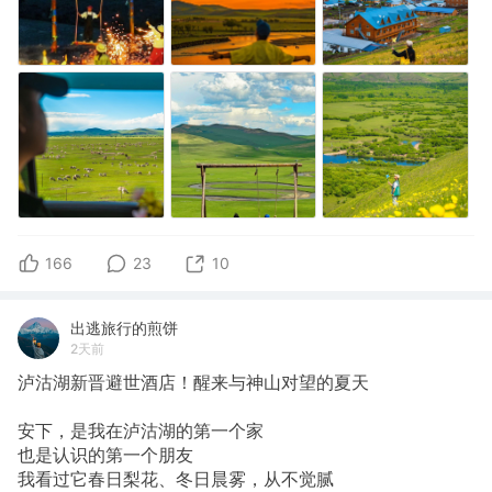
166
23
10
出逃旅行的煎饼
2天前
泸沽湖新晋避世酒店！醒来与神山对望的夏天
安下，是我在泸沽湖的第一个家
也是认识的第一个朋友
我看过它春日梨花、冬日晨雾，从不觉腻