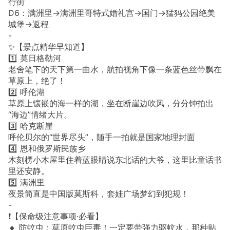
行街
D6：满洲里→满洲里哥特式婚礼宫→国门→猛犸公园绝美
城堡→返程
-
✨【景点精华早知道】
1️⃣ 莫日格勒河
老舍笔下的天下第一曲水，航拍视角下像一条蓝色丝带飘在
草原上，绝了！
2️⃣ 呼伦湖
草原上镶嵌的海一样的湖，坐在断崖边吹风，分分钟拍出
“海边”情绪大片。
3️⃣ 哈克断崖
呼伦贝尔的“世界尽头”，随手一拍就是国家地理封面
4️⃣ 恩和俄罗斯民族乡
木刻楞小木屋里住着蓝眼睛说东北话的大爷，这里比童话书
里还安静。
5️⃣ 满洲里
夜景简直是中国版莫斯科，套娃广场梦幻到犯规！
-
❗️【保命级注意事项·必看】
🔸 防蚊虫：草原蚊虫巨毒！一定要带强力驱蚊水，那种贴