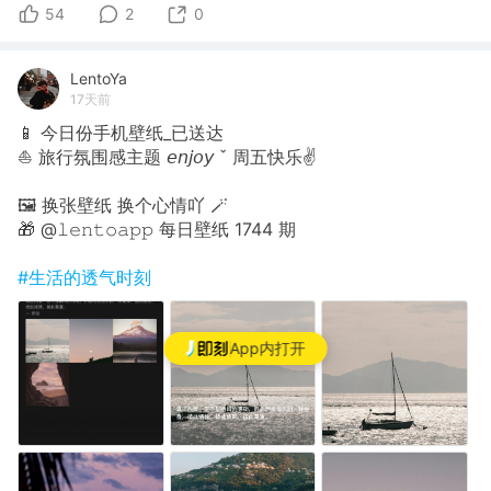
54
2
0
LentoYa
17天前
📱 今日份手机壁纸_已送达
⛵️ 旅行氛围感主题 𝘦𝘯𝘫𝘰𝘺 ˇ 周五快乐✌
🖼 换张壁纸 换个心情吖 🪄
🎁 @𝚕𝚎𝚗𝚝𝚘𝚊𝚙𝚙 每日壁纸 1744 期
#生活的透气时刻
App内打开