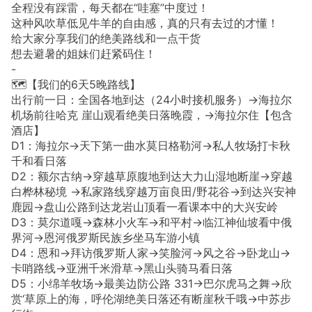
全程没有踩雷，每天都在“哇塞”中度过！
这种风吹草低见牛羊的自由感，真的只有去过的才懂！
给大家分享我们的绝美路线和一点干货
想去避暑的姐妹们赶紧码住！
-
🗺️【我们的6天5晚路线】
出行前一日：全国各地到达（24小时接机服务）→海拉尔
机场前往哈克 崖山观看绝美日落晚霞，→海拉尔住【包含
酒店】
D1：海拉尔→天下第一曲水莫日格勒河→私人牧场打卡秋
千和看日落
D2：额尔古纳→穿越草原腹地到达大力山湿地断崖→穿越
白桦林秘境 →私家路线穿越万亩良田/野花谷→到达兴安神
鹿园→盘山公路到达龙岩山顶看一看课本中的大兴安岭
D3：莫尔道嘎→森林小火车→和平村→临江神仙坡看中俄
界河→恩河俄罗斯民族乡坐马车游小镇
D4：恩和→拜访俄罗斯人家→笑脸河→风之谷→卧龙山→
卡哨路线→亚洲千米滑草→黑山头骑马看日落
D5：小绵羊牧场→最美边防公路 331→巴尔虎马之舞→欣
赏‘草原上的海，呼伦湖绝美日落还有断崖秋千哦→中苏步