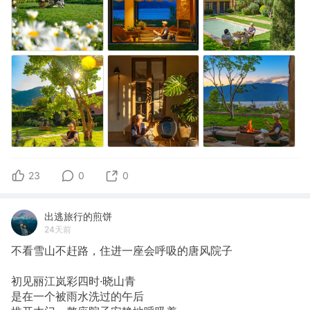
23
0
0
出逃旅行的煎饼
24天前
不看雪山不赶路，住进一座会呼吸的唐风院子
初见丽江岚彩四时·晓山青
是在一个被雨水洗过的午后