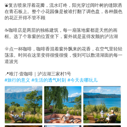
⛲复古喷泉浮着花瓣，流水叮咚，阳光穿过阔叶树的缝隙洒
在青石板上。整个小花园像是被谁打翻了调色盘，各种颜色
的花正开得不管不顾
☕咖啡店是两层的独栋建筑，每一扇落地窗都是天然的画
框。选了个靠窗的位置坐下，窗外就是蓝得发颤的泸沽湖
🌞点一杯咖啡，咖啡香混着窗外飘来的花香，在空气里轻轻
荡漾。时间在这里变得很慢很慢，慢到可以数清湖面的每一
道波光
📍唯汀·壹咖啡｜泸沽湖三家村1号
#旅行的意义
#生活的透气时刻
#今天去哪玩儿