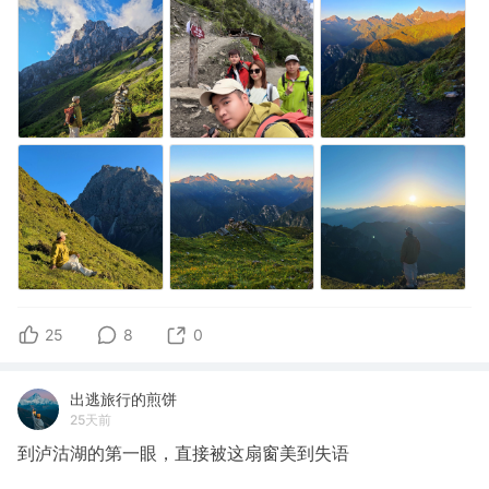
25
8
0
出逃旅行的煎饼
25天前
到泸沽湖的第一眼，直接被这扇窗美到失语