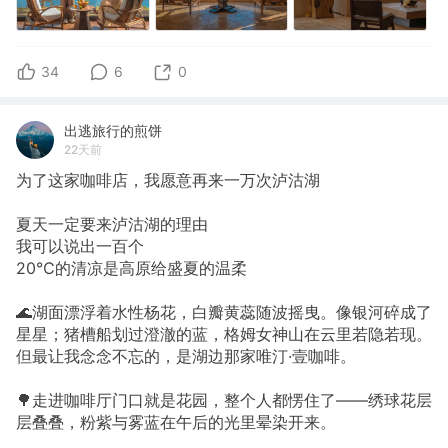
34
6
0
出逃旅行的煎饼
22天前
为了这家咖啡店，我愿意再来一万次泸沽湖
夏天一定要来泸沽湖的理由
我可以说出一百个
20℃的清凉是高原给盛夏的温柔
🌊湖面漂浮着水性杨花，白瓣黄蕊随波摇曳。像银河碎成了
星星；猪槽船划过澄澈的蓝，格姆女神山在云里若隐若现。
但最让我念念不忘的，是湖边那家唯汀·壹咖啡。
🌳走进咖啡厅门口就是花园，整个人都愣住了——绣球花层
层叠叠，粉紫与雾蓝在午后的光里晕染开来。