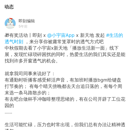
动态
即刻编辑
5年前
🎁有奖活动丨即刻 x
@小宇宙App
x 新天地 发起
#生活的
透气时刻
，来分享你被庸常笼罩时的透气方式吧
中秋假期去看了小宇宙x新天地「播放生活新一面」线下
展，发现忙碌琐碎困扰的同时，热爱生活的我们其实还是能
找到许多开窗透气的机会。
就拿我司同事来说好了：
有通勤时听播客感受鲜活声音，有加班时播放bgm给键盘
打节奏的； 有每个晴天傍晚都去天台追日落的，有每个周
末选一条马路散步的；
有去吧台做杯手冲咖啡整理思绪的，有在公司开辟了工位花
园的
……
生活可能忙碌，压力也时常出现，但我们总有办法让精神透