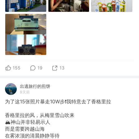
155
19
13
出逃旅行的煎饼
9天前
为了这15张照片暴走10W步❗我特意去了香格里拉
香格里拉的风，从梅里雪山吹来
🏔️神山并非轻易示人
而是需要跨越山海
在雾浓顶的清晨静静等待