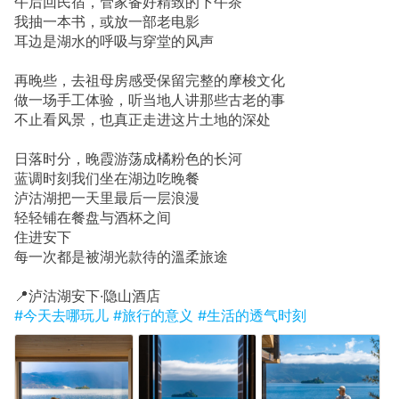
午后回民宿，管家备好精致的下午茶
我抽一本书，或放一部老电影
耳边是湖水的呼吸与穿堂的风声
再晚些，去祖母房感受保留完整的摩梭文化
做一场手工体验，听当地人讲那些古老的事
不止看风景，也真正走进这片土地的深处
日落时分，晚霞游荡成橘粉色的长河
蓝调时刻我们坐在湖边吃晚餐
泸沽湖把一天里最后一层浪漫
轻轻铺在餐盘与酒杯之间
住进安下
每一次都是被湖光款待的溫柔旅途
📍泸沽湖安下·隐山酒店
#今天去哪玩儿
#旅行的意义
#生活的透气时刻