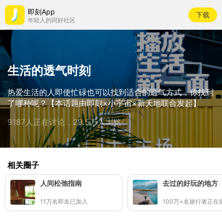
即刻App
下载
年轻人的同好社区
生活的透气时刻
热爱生活的人即使忙碌也可以找到适合的透气方式，你找到
了哪种呢？【本话题由即刻×小宇宙×新天地联合发起】
9187人正在讨论，29.5万人浏览
相关圈子
人间松弛指南
去过的好玩的地方
11万名即友已加入