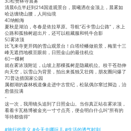
3⃣️松赞林寺晨雾
清晨6点半赶到214国道观景台，晨曦洒在金顶上，晨雾如
哈达缠绕山腰，人间仙境
4⃣️纳帕海
夏秋是湖泊，冬春是依拉草原。导航“石卡雪山公路”，水上
公路和孤独树超出片，还可以租藏服和牦牛合影
5⃣️雾浓顶
比飞来寺更开阔的雪山观景台！白塔经幡做前景，梅里十三
峰无遮挡地横亘眼前，日照金山的最佳机位
6⃣️一棵树
就在雾浓顶附近，山坡上那棵孤树是隐藏机位。枝干苍劲伸
向天空，以雪山为背景，拍出来孤独又壮阔，朋友圈问爆了
7⃣️普达措国家公园
属都湖的森林栈道像走进中古世纪，松鼠偶尔窜过脚边，治
愈值拉满
-
这一次，我用镜头追到了日照金山。当你真正站在雾浓顶，
看着卡瓦格博被金光一寸寸点亮，便会明白什么叫“所有的
等待都值得”
#旅行的意义
#今天去哪玩儿
#生活的透气时刻