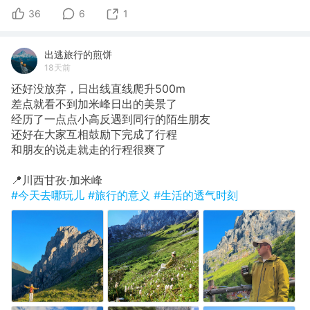
36
6
1
出逃旅行的煎饼
18天前
还好没放弃，日出线直线爬升500m
​差点就看不到加米峰日出的美景了
经历了一点点小高反遇到同行的陌生朋友
还好在大家互相鼓励下完成了行程
和朋友的说走就走的行程很爽了
​📍川西甘孜·加米峰
#今天去哪玩儿
#旅行的意义
#生活的透气时刻