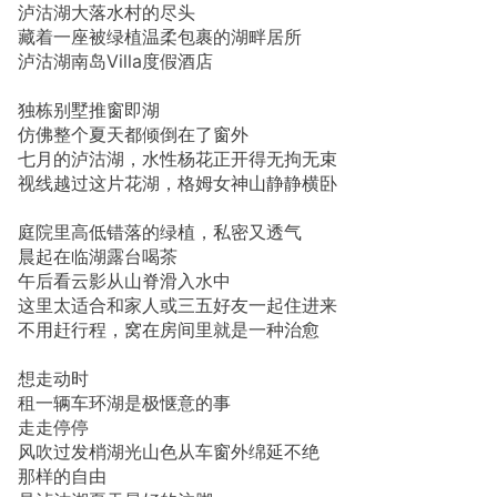
泸沽湖大落水村的尽头
藏着一座被绿植温柔包裹的湖畔居所
泸沽湖南岛Villa度假酒店
独栋别墅推窗即湖
仿佛整个夏天都倾倒在了窗外
七月的泸沽湖，水性杨花正开得无拘无束
视线越过这片花湖，格姆女神山静静横卧
庭院里高低错落的绿植，私密又透气
晨起在临湖露台喝茶
午后看云影从山脊滑入水中
这里太适合和家人或三五好友一起住进来
不用赶行程，窝在房间里就是一种治愈
想走动时
租一辆车环湖是极惬意的事
走走停停
风吹过发梢湖光山色从车窗外绵延不绝
那样的自由