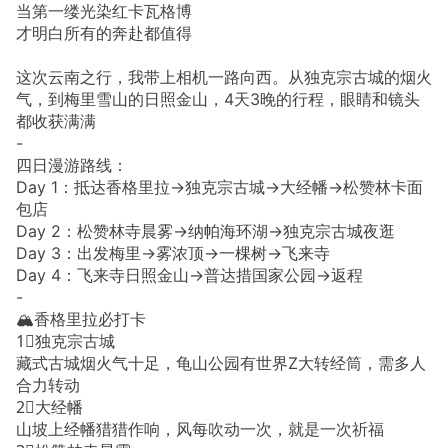
当第一缕光染红卡瓦格博
才明白所有的奔赴都值得
这次云南之行，我带上相机一路向西。从独克宗古城的烟火
气，到梅里雪山的日照金山，4天3晚的行程，眼睛和镜头
都收获满满
-
四日漫游路线：
Day 1：抵达香格里拉→独克宗古城→大经幡→松赞林卡面
包店
Day 2：松赞林寺晨雾→纳帕海环湖→独克宗古城夜逛
Day 3：出发梅里→雾浓顶→一棵树→飞来寺
Day 4：飞来寺日照金山→普达措国家公园→返程
-
🏔️香格里拉必打卡
1⃣️独克宗古城
藏式古城烟火气十足，龟山公园有世界Z大转经筒，需多人
合力转动
2⃣️大经幡
山坡上经幡猎猎作响，风每吹动一次，就是一次祈福