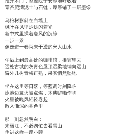
推开木门，整座院子安静地呼吸着
青苔爬满泥土与石缝，厚厚铺了一层墨绿
乌桕树影斜在白墙上
枫叶在风里烁烁闪着光
新中式里揉着唐风的沉静
一步一景
像走进一卷尚未干透的宋人山水
午后上到最高处的咖啡馆，推窗望去
远处古城的灰青色屋顶温柔地铺向远山
窗外几树青梅正熟，果实悄然坠地
坐在这里等日落，等蓝调时刻降临
泳池边篝火被点燃，木柴噼啪作响
火星被晚风轻轻卷起
散入渐深的暮色里
那一刻忽然明白：
来丽江，不必匆忙去看雪山
住进这样一座小院