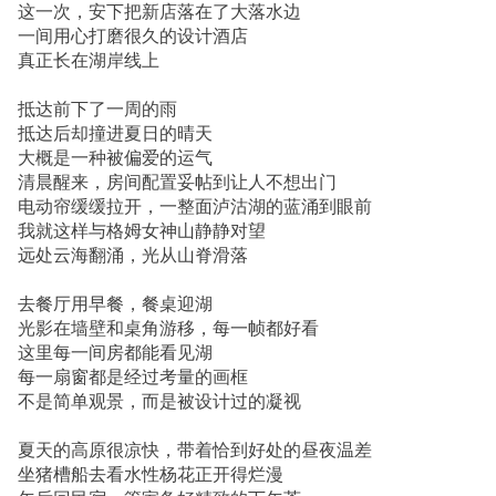
这一次，安下把新店落在了大落水边
一间用心打磨很久的设计酒店
真正长在湖岸线上
抵达前下了一周的雨
抵达后却撞进夏日的晴天
大概是一种被偏爱的运气
清晨醒来，房间配置妥帖到让人不想出门
电动帘缓缓拉开，一整面泸沽湖的蓝涌到眼前
我就这样与格姆女神山静静对望
远处云海翻涌，光从山脊滑落
去餐厅用早餐，餐桌迎湖
光影在墙壁和桌角游移，每一帧都好看
这里每一间房都能看见湖
每一扇窗都是经过考量的画框
不是简单观景，而是被设计过的凝视
夏天的高原很凉快，带着恰到好处的昼夜温差
坐猪槽船去看水性杨花正开得烂漫