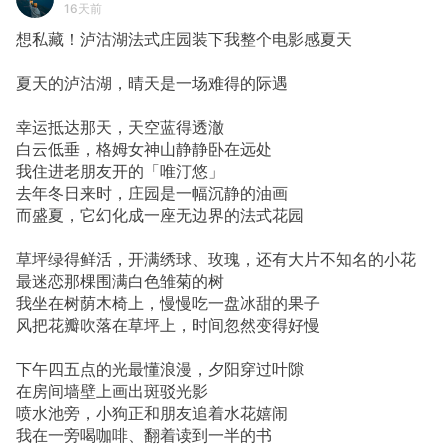
16天前
想私藏！泸沽湖法式庄园装下我整个电影感夏天
夏天的泸沽湖，晴天是一场难得的际遇
幸运抵达那天，天空蓝得透澈
白云低垂，格姆女神山静静卧在远处
我住进老朋友开的「唯汀悠」
去年冬日来时，庄园是一幅沉静的油画
而盛夏，它幻化成一座无边界的法式花园
草坪绿得鲜活，开满绣球、玫瑰，还有大片不知名的小花
最迷恋那棵围满白色雏菊的树
我坐在树荫木椅上，慢慢吃一盘冰甜的果子
风把花瓣吹落在草坪上，时间忽然变得好慢
下午四五点的光最懂浪漫，夕阳穿过叶隙
在房间墙壁上画出斑驳光影
喷水池旁，小狗正和朋友追着水花嬉闹
我在一旁喝咖啡、翻着读到一半的书