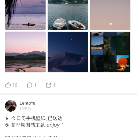
16
1
1
LentoYa
19天前
📱 今日份手机壁纸_已送达
☕️ 咖啡氛围感主题 𝘦𝘯𝘫𝘰𝘺 ˇ