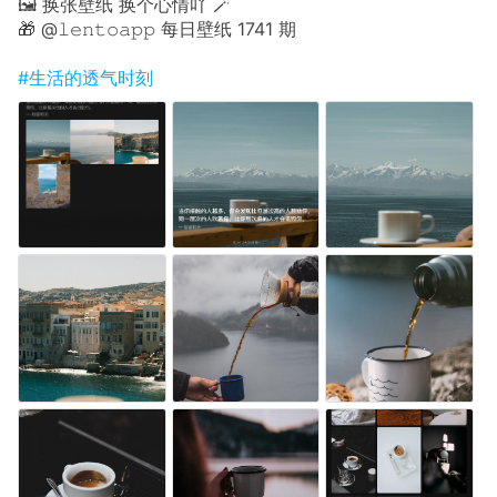
🖼 换张壁纸 换个心情吖 🪄
🎁 @𝚕𝚎𝚗𝚝𝚘𝚊𝚙𝚙 每日壁纸 1741 期
#生活的透气时刻