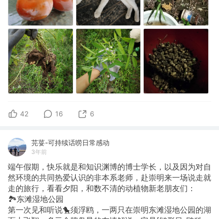
42
16
6
芫荽-可持续话唠日常感动
3年前
端午假期，快乐就是和知识渊博的博士学长，以及因为对自
然环境的共同热爱认识的非本系老师，赴崇明来一场说走就
走的旅行，看看夕阳，和数不清的动植物新老朋友们：
🏞️东滩湿地公园
第一次见和听说🐤须浮鸥，一两只在崇明东滩湿地公园的湖