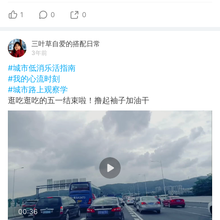
1
0
0
三叶草自爱的搭配日常
3年前
#城市低消乐活指南
#我的心流时刻
#城市路上观察学
逛吃逛吃的五一结束啦！撸起袖子加油干
00:36