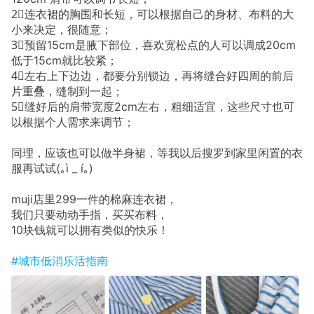
2⃣️连衣裙的胸围和长短，可以根据自己的身材、布料的大
小来决定，很随意；
3⃣️预留15cm是腋下部位，喜欢宽松点的人可以调成20cm
低于15cm就比较紧；
4⃣️左右上下边边，都要分别锁边，再将缝合好四周的前后
片重叠，缝制到一起；
5⃣️缝好后的肩带宽度2cm左右，粗细适宜，这些尺寸也可
以根据个人需求来调节；
同理，应该也可以做半身裙，等我以后搜罗到家里闲置的衣
服再试试(｡ì _ í｡)
muji店里299一件的棉麻连衣裙，
我们只要动动手指，买买布料，
10块钱就可以拥有类似的快乐！
#城市低消乐活指南