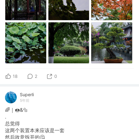
18
2
0
Superli
5年前
🌈｜🍩&🔩
.
总觉得
这两个装置本来应该是一套
然后故意拆开的🤔