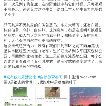
第一次见到了梅花鹿，在绿野仙踪中与它们对视。只可远观
不可亵玩，远远见过这些生灵，给自己本人的生命力也增强
了不少。
只闻其声不见其身的白胸苦恶鸟、东方大苇莺，还有白鹭、
棕背伯劳、乌鸫、白头鹎、珠颈斑鸠，都是在崇明可以遇见
的朋友。如人与人之间的情感一样，知晓名字，花时间相
处，人也会与自然产生更深的连结。
这次天气还算给力，没有在我们回到市区之前下雨🌧️路线
是从市区经五洲大道（堵车）过长江大桥到东平国家森林公
园，再回到陈家镇住宿，第二天前往东滩湿地公园。每个公
园走走看看都泡了五小时左右，是沉浸式的深度游学了。感
谢老师和学长的带领💞
#城市低消乐活指南
#自然教育补习
周末生活 weekend
图8是银杏的营养叶，图9水中是菱角的叶子