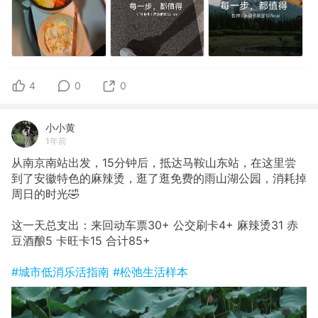
4
0
0
小小黄
1年前
从南京南站出发，15分钟后，抵达马鞍山东站，在这里尝
到了安徽特色的麻辣烫，逛了逛免费的雨山湖公园，消耗掉
周日的时光🤣
这一天总支出：来回动车票30+ 公交刷卡4+ 麻辣烫31 赤
豆酒酿5 卡旺卡15 合计85+
#城市低消乐活指南
#松弛生活样本