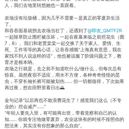
人，我们去地里转悠她也一直跟着。
农场没有垃圾桶，因为几乎不需要～是真正的零废弃生活
了。
和吞吞面基就拐去农场当壮丁，还遇到了
@即友_QMTF2R
一起除草防止围栏被压坏，一起在夜幕来临之前挖花生（图
7，8）。我们和老贾棠棠一起交换了关于家人、爱情、生
死、工作等等的真心话，让吞吞感慨“上海真有意思，我在
家找不到人说这样的话”，他也被说服了阶级问题之下，教
育才是根本呐。
农场之行就是，去之前不知道吃什么/做什么，但每次总有
惊喜。虽然夜宿不适应，用水不方便，各种奇奇怪怪的昆
虫，不穿长袖长裤可能被划伤…… 但一切都值得，下次如果
再过夜，想在田野里看日出🌄
金句记录“以后再也不敢浪费花生了！感觉我们这么（不专
业的）挖会减产……”
“年轻人要先入世，有可能再出世，带着觉察和自己的认
知…… 你就专注地做零废弃，农业这块有的时候不按照你的
想法来，其实没有你想象的那么自由”。