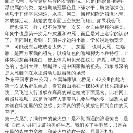
面上飞翔，多亏金牌鸟导的友情解说。它是[鸻形目-鸥科-
浮鸥属的鸟类。繁殖期顶冠黑色且下缘水平，胸腹部深色。
栖息于开阔平原湖泊、水库、河口、海岸和附近沼泽地带。
常成群活动。频繁的在水面上空振翅飞翔]。如果我会飞，
一定也像它一样，忍不住享受一次又一次自由翱翔的感觉。
印象中也是第一次见🦆灰雁和鸿雁，而且是对上名字的认识
了。但同时也看到一只倒在岸边的小雁，学长说是物竞天
择，可能没东西吃或者太热了。。灰雁，[也叫大雁、红嘴
雁，是西方家鹅的祖先。以粉红色的嘴和脚为本种特征，上
体体羽灰而羽缘白，使上体具扇贝形图纹]。鸿雁，嘴是黑
色的，也叫大雁、黑嘴雁，是中国家鹅的祖先。印象最深的
是大雁雏鸟在水里滑动后腿游泳的场景。
🏞️东平国家森林公园，在离陈家镇（桥尾）42公里的地方
第一次见🐤野生画眉，看它自由地在一棵杉树的枝头蹦蹦跳
跳，又飞过人行道躲在高高的岸边植物下面觅食。比在网上
看照片视频，或是听闻有人笼养鸟儿要生动的多。回想人被
禁锢在牢笼里的窒息感，如果真的爱鸟就放它回到自由的天
空吧。
第一次见到了满竹林的萤火虫！是不期而遇的浪漫惊喜，是
和“自己人”共同见证的美好生态。我们关了手电筒，只是在
夜里的森林中穿梭，和萤火虫待在一起，尽量不打扰。