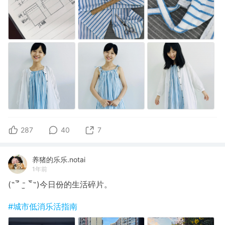
287
40
7
养猪的乐乐.notai
1年前
(˶‾᷄ ⁻̫ ‾᷅˵)今日份的生活碎片。
#城市低消乐活指南