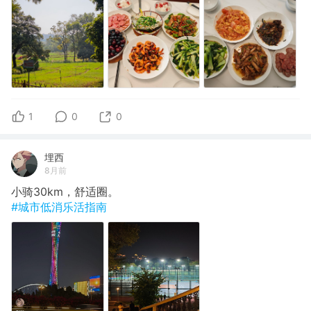
1
0
0
埋西
8月前
小骑30km，舒适圈。
#城市低消乐活指南