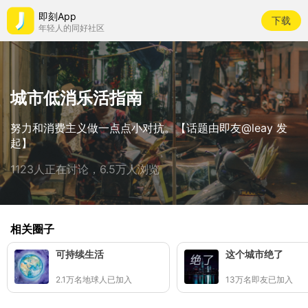
即刻App
下载
年轻人的同好社区
城市低消乐活指南
努力和消费主义做一点点小对抗。【话题由即友@leay 发
起】
1123人正在讨论，6.5万人浏览
相关圈子
可持续生活
这个城市绝了
2.1万名地球人已加入
13万名即友已加入