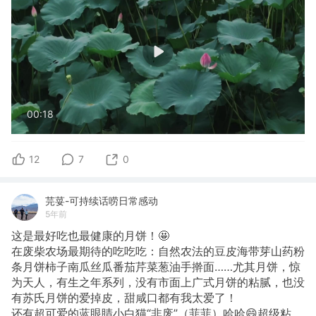
00:18
12
7
0
芫荽-可持续话唠日常感动
5年前
这是最好吃也最健康的月饼！🤩
在废柴农场最期待的吃吃吃：自然农法的豆皮海带芽山药粉
条月饼柿子南瓜丝瓜番茄芹菜葱油手擀面……尤其月饼，惊
为天人，有生之年系列，没有市面上广式月饼的粘腻，也没
有苏氏月饼的爱掉皮，甜咸口都有我太爱了！
还有超可爱的蓝眼睛小白猫“非废”（菲菲）哈哈😄超级粘