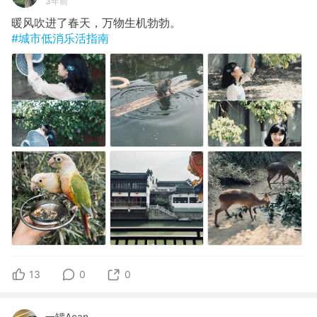
3年前
暖风吹进了春天，万物生机勃勃。
#城市低消乐活指南
13
0
0
一罐Acan