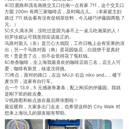
4⃣️巨鹿路和茂名南路交叉口往南一点有家 711，这个交叉口
方圆 200m 有两三家咖啡店，及时喝点儿。（本家庭主妇
路过 711 就会看有没有促销茶饮料，今儿碰巧伊藤园两瓶 7
元。）
5⃣️久久滴水洞，没吃过是因为凑不上一桌儿吃湘菜的人！
但罗珍妮认可我觉得应该挺正的。
马路对面儿（东）是兰心大戏院，工作日晚上会有笑果的演
出；另一个马路对面（南）是花园饭店，白脱饼干是真好
吃！贵是贵了点，但不会觉得花了冤枉钱。
6⃣️叁叁咖啡，全上海我最喜欢的咖啡店前三名，店主人可
爱，咖啡有新意，味道没得挑。
7⃣️终点，面对的路口，左边 MUJI 右边 niko and...，楼下
麦当劳，这家有自行车。
点一个 13.9，5 元感谢券薯条，配上刚买的伊藤园。我就
是刚下班的欧吉桑。
💡线路图和标点放在最后两张图啦！
最近暖和，大家多出门走走，也希望这样的 City Walk 对
想来上海玩儿的朋友能有帮助。