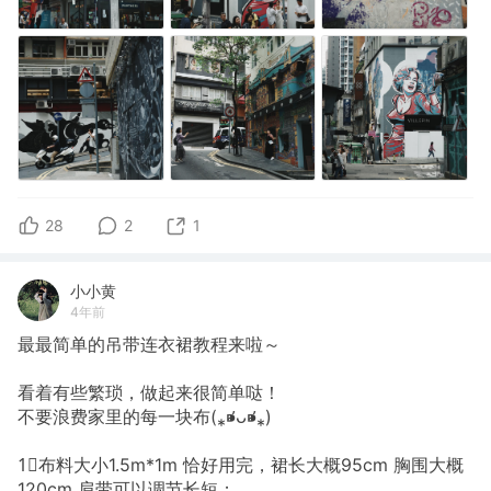
28
2
1
小小黄
4年前
最最简单的吊带连衣裙教程来啦～
看着有些繁琐，做起来很简单哒！
不要浪费家里的每一块布(⁎⁍̴̛ᴗ⁍̴̛⁎)
1⃣️布料大小1.5m*1m 恰好用完，裙长大概95cm 胸围大概
120cm 肩带可以调节长短；