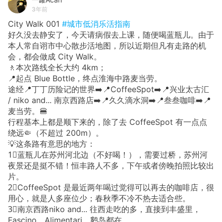
3年前
City Walk 001
#城市低消乐活指南
好久没去静安了，今天请病假去上课，随便喝蓝瓶儿。由于
本人常自诩市中心散步活地图，所以近期但凡有走路的机
会，都会做成 City Walk。
🚶本次路线全长大约 4km；
📍起点 Blue Bottle，终点淮海中路麦当劳。
途经📍丁丁历险记的世界➡️📍CoffeeSpot➡️📍兴业太古汇
/ niko and... 南京西路店➡️📍久久滴水洞➡️📍叁叁咖啡➡️📍
麦当劳。🍔
行程基本上都是顺下来的，除了去 CoffeeSpot 有一点点
绕远🤏（不超过 200m）。
💡这条路有意思的地方：
1⃣️蓝瓶儿在苏州河北边（不好喝！），需要过桥，苏州河
夜景还是挺不错！恒丰路人不多，下午或者傍晚拍照比较出
片。
2⃣️CoffeeSpot 是最近两年喝过觉得可以再去的咖啡店，很
用心，就是人多座位少；春秋季不冷不热去适合些。
3⃣️南京西路niko and... 往西走吃的多，直接到丰盛里，
Fascino、Alimentari、鹅岛都在。