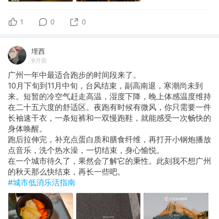
1
0
0
埋西
9月前
广州一年中最适合跑步的时间段来了。
10月下旬到11月中旬，台风结束，副高南退，寒潮尚未到
来。短暂的冷空气赶走高温，湿度下降，晚上体感温度维持
在二十五六度的舒适区。夜跑有时候有微风，你只需要一件
长袖速干衣，一条短裤和一双慢跑鞋，就能感受一次畅快的
身体唤醒。
跑后拉伸完，补充点蛋白质和膳食纤维，再打开小钢炮播放
点音乐，洗个热水澡，一切结束，身心愉悦。
在一个城市待久了，果然会了解它的秉性。此刻我不想广州
的秋天那么快结束，再长一些吧。
#城市低消乐活指南