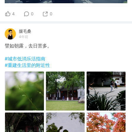
4
0
0
腿毛桑
4年前
譬如朝露，去日苦多。
#城市低消乐活指南
#重建生活里的附近性