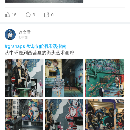
16
3
0
该文君
3年前
#grsnaps
#城市低消乐活指南
从中环走到西营盘的街头艺术画廊