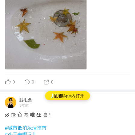
0
0
0
App内打开
腿毛桑
5年前
🌿 绿 色 毒 唯 狂 喜 !!
#城市低消乐活指南
#今天去哪玩儿