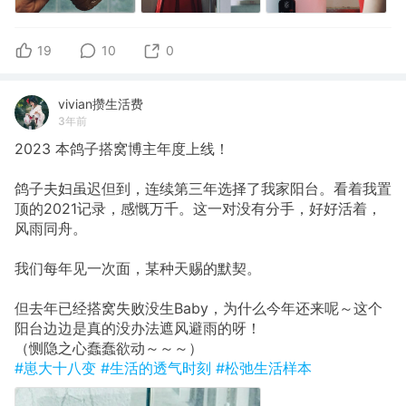
19
10
0
vivian攒生活费
3年前
2023 本鸽子搭窝博主年度上线！
鸽子夫妇虽迟但到，连续第三年选择了我家阳台。看着我置
顶的2021记录，感慨万千。这一对没有分手，好好活着，
风雨同舟。
我们每年见一次面，某种天赐的默契。
但去年已经搭窝失败没生Baby，为什么今年还来呢～这个
阳台边边是真的没办法遮风避雨的呀！
（恻隐之心蠢蠢欲动～～～）
#崽大十八变
#生活的透气时刻
#松弛生活样本