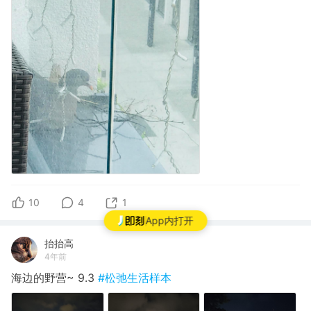
10
4
1
App内打开
抬抬高
4年前
海边的野营~ 9.3
#松弛生活样本