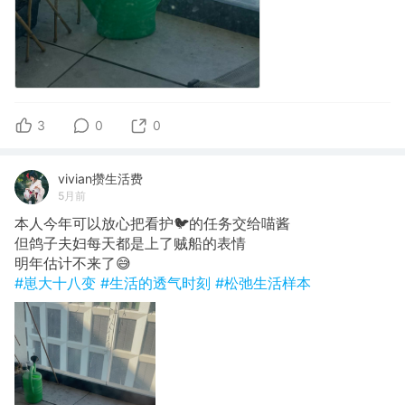
3
0
0
vivian攒生活费
5月前
本人今年可以放心把看护🐦的任务交给喵酱
但鸽子夫妇每天都是上了贼船的表情
明年估计不来了😅
#崽大十八变
#生活的透气时刻
#松弛生活样本