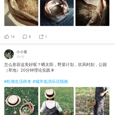
14
8
1
小小黄
2年前
怎么形容这美好呢？晒太阳，野菜计划，吹风时刻，公园
（草地）20分钟理论实践☀️
#松弛生活样本
#城市低消乐活指南