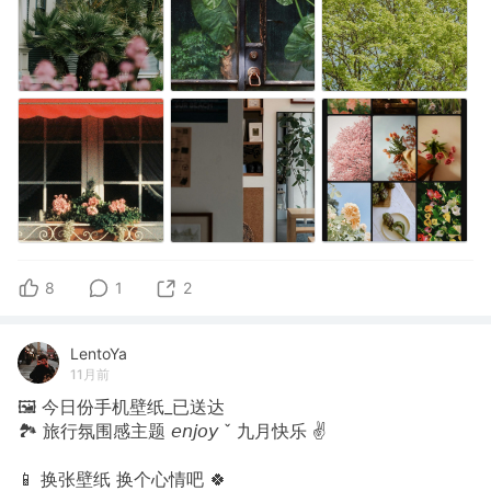
8
1
2
LentoYa
11月前
🖼 今日份手机壁纸_已送达
🏞 旅行氛围感主题 𝘦𝘯𝘫𝘰𝘺 ˇ 九月快乐 ✌
📱 换张壁纸 换个心情吧 🍀