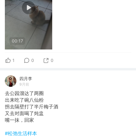
00:17
1
0
0
四月李
9月前
去公园溜达了两圈
出来吃了碗八仙粉
拐去隔壁打了半斤梅子酒
又去对面喝了炖盅
嘴一抹，回家
#松弛生活样本