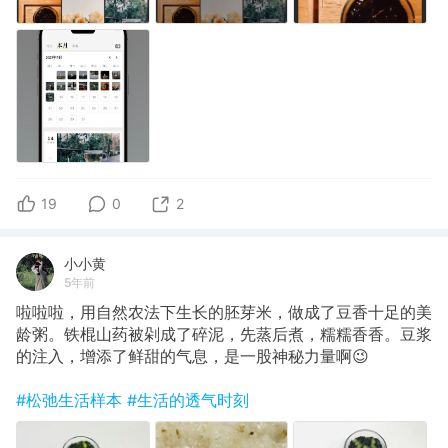
19
0
2
小小黄
5年前
啦啦啦，用自然农法下生长的胚芽米，做成了豆香十足的美
龄粥。铁棍山药被剁成了碎泥，先蒸后煮，糯糯香香。豆浆
的注入，增添了鲜甜的气息，是一股神秘力量啊😉
#松弛生活样本
#生活的透气时刻