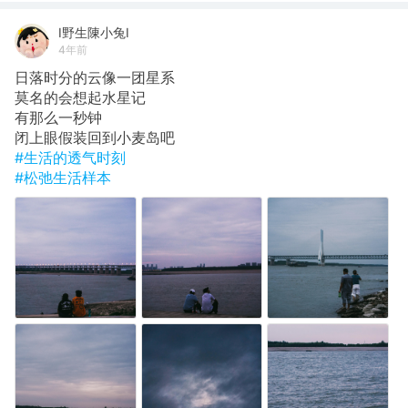
I野生陳小兔I
4年前
日落时分的云像一团星系
莫名的会想起水星记
有那么一秒钟
闭上眼假装回到小麦岛吧
#生活的透气时刻
#松弛生活样本