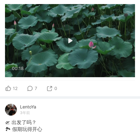
00:18
12
7
0
LentoYa
3年前
🛫 出发了吗？
🏞 假期玩得开心