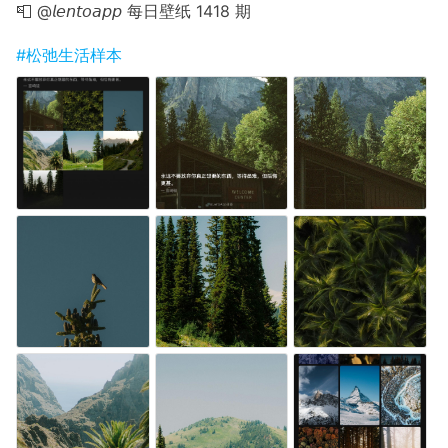
📮 @𝘭𝘦𝘯𝘵𝘰𝘢𝘱𝘱 每日壁纸 1418 期
#松弛生活样本