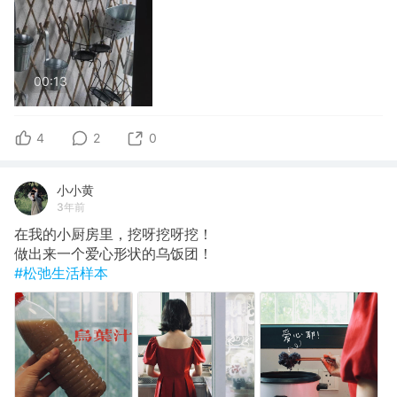
00:13
4
2
0
小小黄
3年前
在我的小厨房里，挖呀挖呀挖！
做出来一个爱心形状的乌饭团！
#松弛生活样本