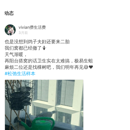
动态
vivian攒生活费
3月前
也是没想到鸽子夫妇还要来二胎
我们窝都已经撤了🤷
天气渐暖，
再阳台搭窝的话卫生实在太难搞，极易生蛆
麻烦二位还是找棵树吧，我们明年再见😅❤️
#松弛生活样本