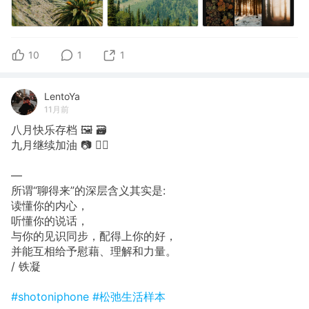
10
1
1
LentoYa
11月前
八月快乐存档 🖼 🗃
九月继续加油 📷 🙋‍♀️
—
所谓“聊得来”的深层含义其实是:
读懂你的内心，
听懂你的说话，
与你的见识同步，配得上你的好，
并能互相给予慰藉、理解和力量。
/ 铁凝
#shotoniphone
#松弛生活样本