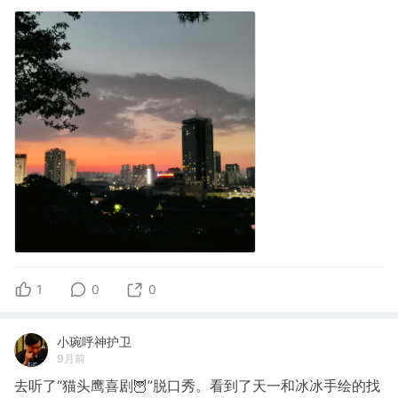
1
0
0
小琬呼神护卫
9月前
去听了“猫头鹰喜剧🦉”脱口秀。看到了天一和冰冰手绘的找