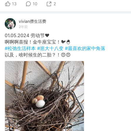
13
10
2
vivian攒生活费
2年前
01.05.2024 劳动节❤️
啊啊啊喜报！金牛座宝宝！🐦🐣
#松弛生活样本
#崽大十八变
#最喜欢的家中角落
以及，啥时候生的二胎？！😍😍