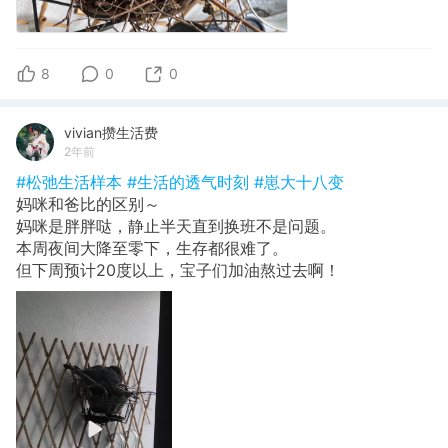
8
0
0
vivian攒生活费
2年前
#松弛生活样本
#生活的透气时刻
#崽大十八变
妈咪和爸比的区别～
妈咪是胖胖哒，静止半天直到换班不是问题。
本周夜间大降至零下，生存都很难了。
但下周预计20度以上，宝子们加油熬过去啊！