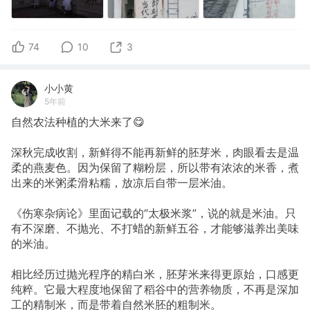
74
10
3
小小黄
5年前
自然农法种植的大米来了😋
深秋完成收割，新鲜得不能再新鲜的胚芽米，肉眼看去是温
柔的燕麦色。因为保留了糊粉层，所以带有浓浓的米香，煮
出来的米粥柔滑粘糯，放凉后自带一层米油。
《伤寒杂病论》里面记载的“太极米浆”，说的就是米油。只
有不深磨、不抛光、不打蜡的新鲜五谷，才能够滋养出美味
的米油。
相比经历过抛光程序的精白米，胚芽米来得更原始，口感更
纯粹。它最大程度地保留了稻谷中的营养物质，不再是深加
工的精制米，而是带着自然米胚的粗制米。