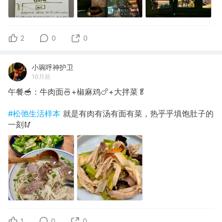
2
0
0
小琬呼神护卫
10月前
午餐🥣：牛肉面🍜+椒麻鸡🍗+大拌菜🥬
#松弛生活样本
就是有肉有汤有面有菜，热乎乎填饱肚子的
一刻🥢
1
0
0