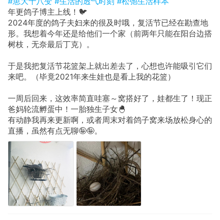
#崽大十八变
#生活的透气时刻
#松弛生活样本
年更鸽子博主上线！🐦
2024年度的鸽子夫妇来的很及时哦，复活节已经在勘查地
形。我想着今年还是给他们一个家（前两年只能在阳台边搭
树枝，无奈最后丁克）。
于是我把复活节花篮架上就出差去了，心想也许能吸引它们
来吧。（毕竟2021年来生娃也是看上我的花篮）
一周后回来，这效率简直哇塞～窝搭好了，娃都生了！现正
爸妈轮流孵蛋中！一胎独生子女🐣
有动静我再来更新啊，或者周末对着鸽子窝来场放松身心的
直播，虽然有点无聊🤪🤪。