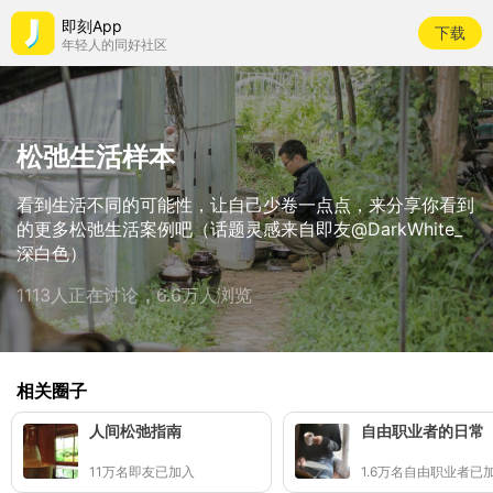
即刻App
下载
年轻人的同好社区
松弛生活样本
看到生活不同的可能性，让自己少卷一点点，来分享你看到
的更多松弛生活案例吧（话题灵感来自即友@DarkWhite_
深白色）
1113人正在讨论，6.6万人浏览
相关圈子
人间松弛指南
自由职业者的日常
11万名即友已加入
1.6万名自由职业者已