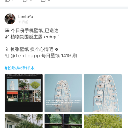
LentoYa
11月前
🖼 今日份手机壁纸_已送达
🌿 植物氛围感主题 𝘦𝘯𝘫𝘰𝘺 ˇ
📱 换张壁纸 换个心情吧 🍀
📮 @𝚕𝚎𝚗𝚝𝚘𝚊𝚙𝚙 每日壁纸 1419 期
#松弛生活样本