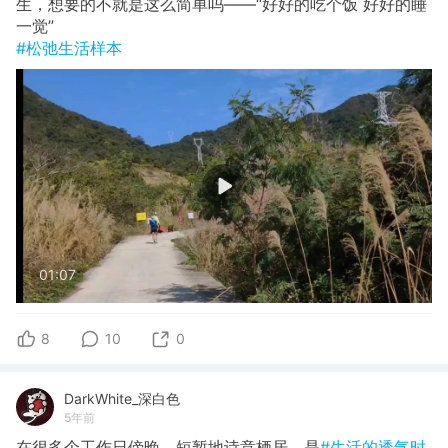
生，想要的不就是这么简单吗——“好好的吃个饭 好好的睡
一觉”
#松弛生活样本
01:07
8
10
0
DarkWhite_深白色
5年前
在很多个工作日傍晚，短暂地诗意栖居。是
#生活的透气时