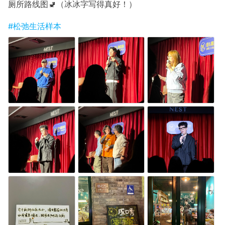
厕所路线图🚽（冰冰字写得真好！）
#松弛生活样本