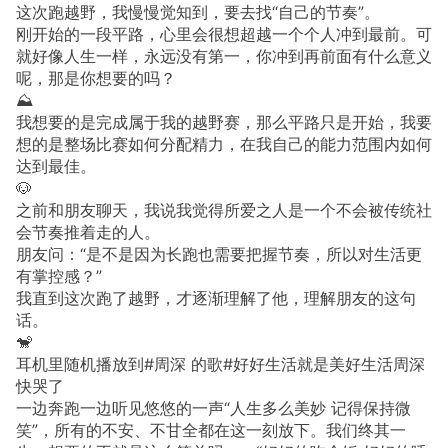
这次跑越野，我慢慢觉知到，要去找“自己的节奏”。
刚开始的一段平路，心里会很想超越一个个人冲到最前。可
就好像人生一样，永远没有第一，你冲到再前面有什么意义
呢，那是你想要的吗？
⛰️
我想要的是完成属于我的越野赛，那么平路只是开始，我要
想的是整场比赛如何分配精力，在我自己的能力范围内如何
达到最佳。
🐶
之前和朋友聊天，我说我觉得所爱之人是一个不会被传统社
会节奏推着走的人。
朋友问：“是不是因为长跑也需要把握节奏，所以对生活更
有掌控感？”
我直到这次跑了越野，才逐渐理解了他，理解朋友的这句
话。
🐒
耳机里随机播放到#周深 的歌#好好生活就是美好生活周深
快哭了
一边奔跑一边听见悠悠的一声“人生多么美妙 记得保持微
笑”，所有的不安、不甘全都在这一刻放下。我们终其一