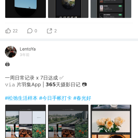
22
0
2
LentoYa
3年前
🖨
一周日常记录 x 7日达成 ✅
𝚟𝚒𝚊 片羽集App | 𝟯𝟲𝟱天摄影日记 📷
#松弛生活样本
#今日手帐打卡
#春光好