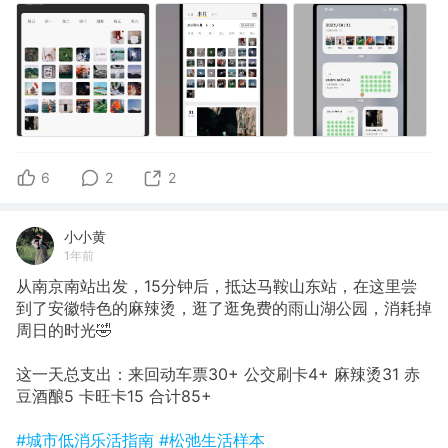
6
2
2
小小黄
1年前
从南京南站出发，15分钟后，抵达马鞍山东站，在这里尝
到了安徽特色的麻辣烫，逛了逛免费的雨山湖公园，消耗掉
周日的时光🤣
这一天总支出：来回动车票30+ 公交刷卡4+ 麻辣烫31 赤
豆酒酿5 卡旺卡15 合计85+
#城市低消乐活指南
#松弛生活样本