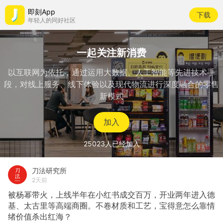
即刻App
下载
年轻人的同好社区
一起关注新消费
以互联网为依托，通过运用大数据、人工智能等先进技术手
段，对线上服务、线下体验以及现代物流进行深度融合的零售
新模式
加入
25023
人已经加入
刀法研究所
2天前
被杨幂带火，上线半年在小红书成交百万，开业两年进入德
基、太古里等高端商圈。不卷材质和工艺，宝得意怎么靠情
绪价值杀出红海？