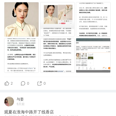
2
0
0
与姜
5天前
观夏在淮海中路开了线香店