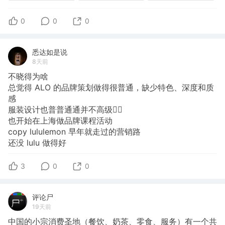
0
0
0
悉达如是说
8天前
不晓得为啥
总觉得
ALO
的品牌策划做得很普通，缺少特色、深度和质
感
服装设计也普普通通并不高级😵‍💫
也开始在上海做品牌课程活动
copy
lululemon
早年就走过的营销路
还没
lulu
做得好
3
0
0
评论尸
19天前
中国的小宗消费圣地（餐饮、奶茶、零食、服务）有一个共