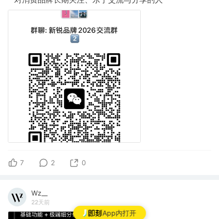
7
2
0
Wz__
22天前
App内打开