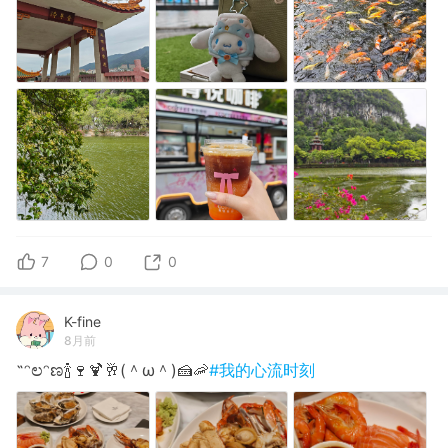
7
0
0
K-fine
8月前
˶ᵔಲᵔಣ🍾🍷🍹🥂(＾ω＾)🍰🦐
#我的心流时刻