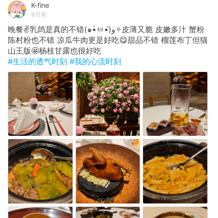
K-fine
9月前
晚餐✌️乳鸽是真的不错(๑•̀ㅂ•́)و✧皮薄又脆 皮嫩多汁 蟹粉
陈村粉也不错 凉瓜牛肉更是好吃😋甜品不错 榴莲布丁但猫
山王版🤩杨枝甘露也很好吃
#生活的透气时刻
#我的心流时刻