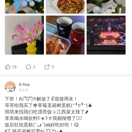
18
2
0
K-fine
8月前
下班！ᕕ(՞ᗜ՞)ᕗ解放了✌️迎接周末！
哥哥给我买了🍓草莓圣诞树蛋糕(˶╹ꇴ╹˶)🎄
琪琪来找我们吃漂亮饭☺️江西菜太辣了🌶
库库喝水喝饮料ʕ·ᴥ·ʔ🥤我都辣懵了😵‍💫
饭后狂炫蛋糕(˘ڡ˘)🍰好吃好吃！😋
KT 猫圣诞树可爱٩(ˊᗜˋ*)و🎄