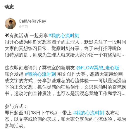
动态
CallMeRayRay
4年前
🎁有奖活动|一起分享
#我的心流时刻
很开心成为即刻冥想室圈子的主理人，默默关注了一段时间
大家的冥想练习日常、觉察时刻分享，终于来打招呼啦🙋
很特别的是，刚成为主理人就来给大家介绍一个有奖活动~
这次即刻邀请到了冥想室的新朋友
@FLOW冥想_走心版
，
联合发起
#我的心流时刻
图文创作大赛，想请大家用绘画
或文字的方式，分享那些难忘的心流体验——可以是沉浸当
下的正念冥想，抓住灵感的狂热创作，文思泉涌时的奋笔疾
书，运动时的全神贯注，也可以是沉浸忘我地工作和学习…
参与方式：
即日起至9月18日下午6点，带上
#我的心流时刻
发布动
态，以文字或绘画的形式，和大家分享你的心流体验，视为
参与活动。