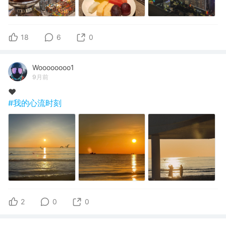
18
6
0
Woooooooo1
9月前
❤️
#我的心流时刻
2
0
0