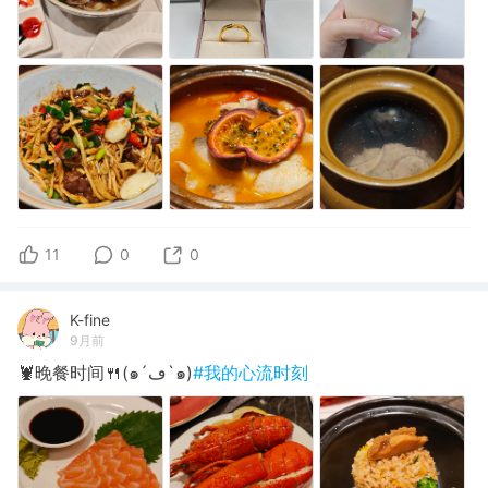
11
0
0
K-fine
9月前
🦞晚餐时间🍴(๑´ڡ`๑)
#我的心流时刻