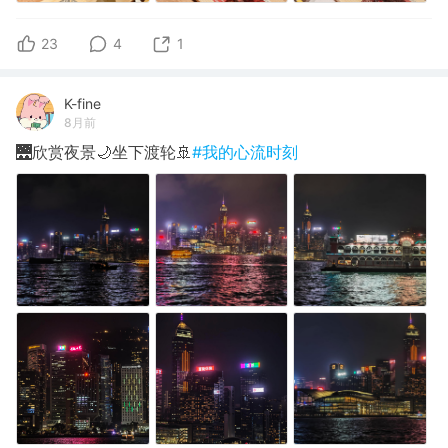
23
4
1
K-fine
8月前
🌉欣赏夜景🌙坐下渡轮🚢
#我的心流时刻