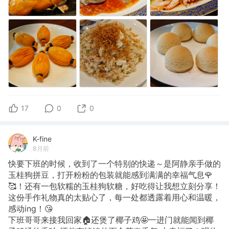
17
0
0
K-fine
8月前
快要下班的时候，收到了一个特别的快递～是阿静亲手做的
玉桂狗拼豆，打开粉粉的包装就能感到满满的幸福气息🌹
🥰！还有一包软糯的玉桂狗软糖，好吃得让我想立刻分享！
这份手作礼物真的太贴心了，每一处都透露着用心和温暖，
感动ing！😘
下班哥哥来接我回家🏠还煲了椰子鸡🤩一进门就能闻到椰