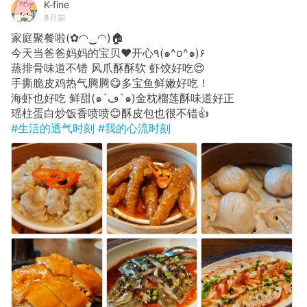
K-fine
8月前
家庭聚餐啦(✿◠‿◠)🏠
今天当爸爸妈妈的宝贝❤️开心٩(๑^o^๑)۶
蒸排骨味道不错 风爪酥酥软 虾饺好吃😍
手撕脆皮鸡热气腾腾😋多宝鱼鲜嫩好吃！
海虾也好吃 鲜甜(๑´ڡ`๑)金枕榴莲酥味道好正
瑶柱蛋白炒饭香喷喷😊酥皮包也很不错👍
#生活的透气时刻
#我的心流时刻