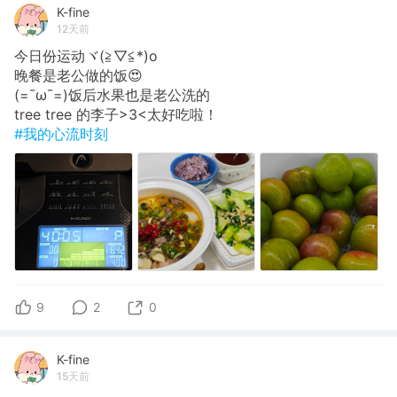
K-fine
12天前
今日份运动ヾ(≧▽≦*)o
晚餐是老公做的饭😍
(=¯ω¯=)饭后水果也是老公洗的
tree tree 的李子>3<太好吃啦！
#我的心流时刻
9
2
0
K-fine
15天前