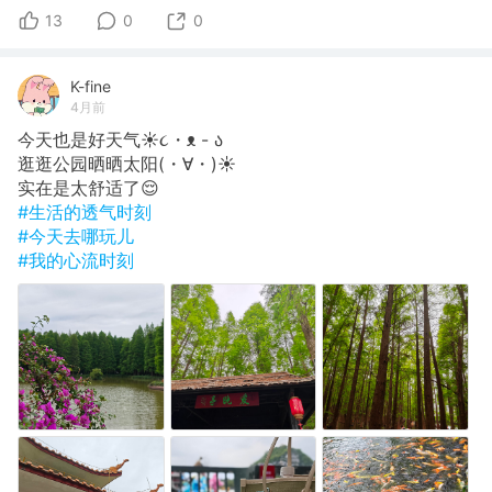
13
0
0
K-fine
4月前
今天也是好天气☀️૮・ᴥ - ა
逛逛公园晒晒太阳(・∀・)☀️
实在是太舒适了😌
#生活的透气时刻
#今天去哪玩儿
#我的心流时刻