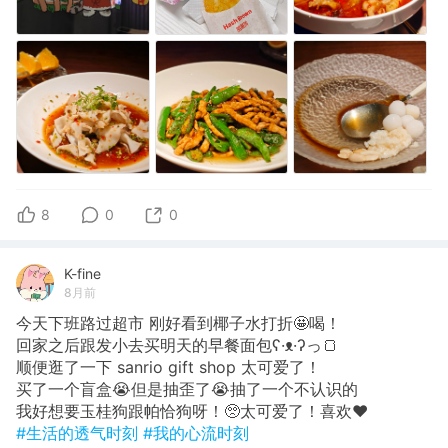
8
0
0
K-fine
8月前
今天下班路过超市 刚好看到椰子水打折🤩喝！
回家之后跟发小去买明天的早餐面包ʕ·ᴥ·ʔっ🍞
顺便逛了一下 sanrio gift shop 太可爱了！
买了一个盲盒😭但是抽歪了😭抽了一个不认识的
我好想要玉桂狗跟帕恰狗呀！🥺太可爱了！喜欢❤️
#生活的透气时刻
#我的心流时刻