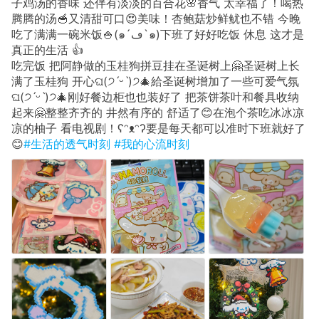
子鸡汤的香味 还伴有淡淡的百合花🌸香气 太幸福了！喝热
腾腾的汤🥣又清甜可口😍美味！杏鲍菇炒鲜鱿也不错 今晚
吃了满满一碗米饭🍚(๑´ڡ`๑)下班了好好吃饭 休息 这才是
真正的生活 👍
吃完饭 把阿静做的玉桂狗拼豆挂在圣诞树上🤗圣诞树上长
满了玉桂狗 开心ଘ(੭ˊᵕˋ)੭🎄給圣诞树增加了一些可爱气氛
ଘ(੭ˊᵕˋ)੭🎄刚好餐边柜也也装好了 把茶饼茶叶和餐具收纳
起来🤗整整齐齐的 井然有序的 舒适了😊在泡个茶吃冰冰凉
凉的柚子 看电视剧！ʕᵔᴥᵔʔ要是每天都可以准时下班就好了
😊
#生活的透气时刻
#我的心流时刻