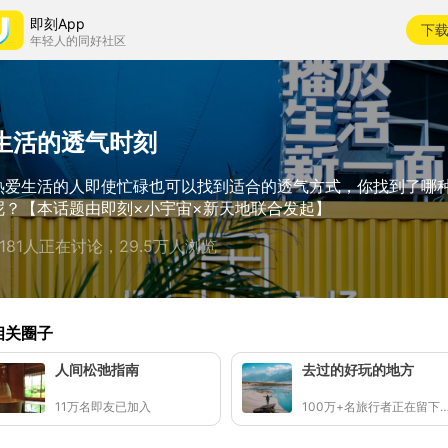
即刻App
下
年轻人的同好社区
生活的透气时刻
热爱生活的人即使忙碌也可以找到适合的透气方式，你找到了哪
呢？【本话题由即刻×小宇宙×新天地联合发起】
9181人正在讨论，29.5万人浏览
相关圈子
人间松弛指南
去过的好玩的地方
11万名即友已加入
100万+名旅行者正在留