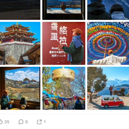
35
6
1