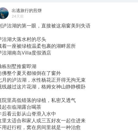
出逃旅行的煎饼
24天前
到泸沽湖的第一眼，直接被这扇窗美到失语
泸沽湖大落水村的尽头
藏着一座被绿植温柔包裹的湖畔居所
泸沽湖南岛Villa度假酒店
独栋别墅推窗即湖
仿佛整个夏天都倾倒在了窗外
七月的泸沽湖，水性杨花正开得无拘无束
视线越过这片花湖，格姆女神山静静横卧
庭院里高低错落的绿植，私密又透气
晨起在临湖露台喝茶
午后看云影从山脊滑入水中
这里太适合和家人或三五好友一起住进来
不用赶行程，窝在房间里就是一种治愈