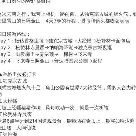
才明白所有的奔赴都值得
这次云南之行，我带上相机一路向西。从独克宗古城的烟火气，
梅里雪山的日照金山，4天3晚的行程，眼睛和镜头都收获满满
四日漫游路线：
Day 1：抵达香格里拉→独克宗古城→大经幡→松赞林卡面包店
Day 2：松赞林寺晨雾→纳帕海环湖→独克宗古城夜逛
Day 3：出发梅里→雾浓顶→一棵树→飞来寺
Day 4：飞来寺日照金山→普达措国家公园→返程
🏔️香格里拉必打卡
1⃣️独克宗古城
藏式古城烟火气十足，龟山公园有世界Z大转经筒，需多人合力转
动
2⃣️大经幡
山坡上经幡猎猎作响，风每吹动一次，就是一次祈福
3⃣️松赞林寺晨雾
清晨6点半赶到214国道观景台，晨曦洒在金顶上，晨雾如哈达缠
绕山腰，人间仙境
4⃣️纳帕海