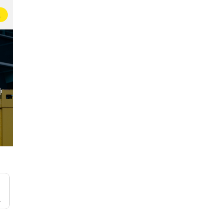
载
种
一起散散步
今日小确幸
下足迹
2632名即友已加入
5.1万名即友已加入