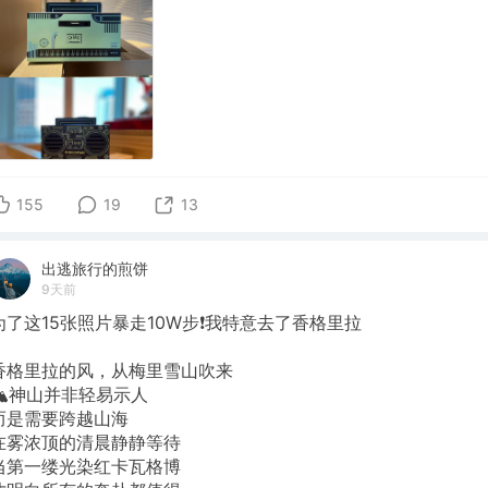
155
19
13
出逃旅行的煎饼
9天前
为了这15张照片暴走10W步❗我特意去了香格里拉
香格里拉的风，从梅里雪山吹来
🏔️神山并非轻易示人
而是需要跨越山海
在雾浓顶的清晨静静等待
当第一缕光染红卡瓦格博