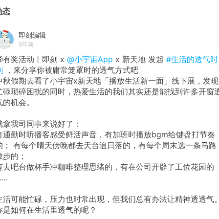
动态
即刻编辑
5年前
🎁有奖活动丨即刻 x
@小宇宙App
x 新天地 发起
#生活的透气时
刻
，来分享你被庸常笼罩时的透气方式吧
中秋假期去看了小宇宙x新天地「播放生活新一面」线下展，发现
忙碌琐碎困扰的同时，热爱生活的我们其实还是能找到许多开窗
气的机会。
就拿我司同事来说好了：
有通勤时听播客感受鲜活声音，有加班时播放bgm给键盘打节奏
的； 有每个晴天傍晚都去天台追日落的，有每个周末选一条马路
散步的；
有去吧台做杯手冲咖啡整理思绪的，有在公司开辟了工位花园的
……
生活可能忙碌，压力也时常出现，但我们总有办法让精神透透气
你是如何在生活里透气的呢？