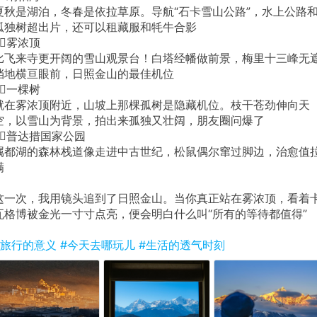
夏秋是湖泊，冬春是依拉草原。导航“石卡雪山公路”，水上公路
孤独树超出片，还可以租藏服和牦牛合影
5⃣️雾浓顶
比飞来寺更开阔的雪山观景台！白塔经幡做前景，梅里十三峰无
挡地横亘眼前，日照金山的最佳机位
6⃣️一棵树
就在雾浓顶附近，山坡上那棵孤树是隐藏机位。枝干苍劲伸向天
空，以雪山为背景，拍出来孤独又壮阔，朋友圈问爆了
7⃣️普达措国家公园
属都湖的森林栈道像走进中古世纪，松鼠偶尔窜过脚边，治愈值
满
这一次，我用镜头追到了日照金山。当你真正站在雾浓顶，看着
瓦格博被金光一寸寸点亮，便会明白什么叫“所有的等待都值得”
#旅行的意义
#今天去哪玩儿
#生活的透气时刻