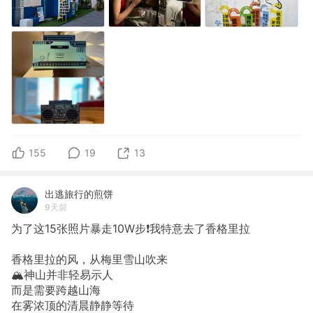
155
19
13
出逃旅行的煎饼
9天前
为了这15张照片暴走10W步❗我特意去了香格里拉
香格里拉的风，从梅里雪山吹来
🏔️神山并非轻易示人
而是需要跨越山海
在雾浓顶的清晨静静等待