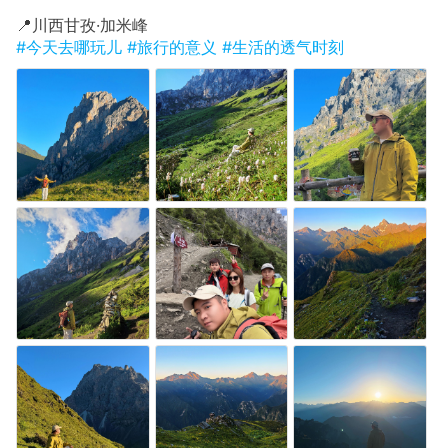
​📍川西甘孜·加米峰
#今天去哪玩儿
#旅行的意义
#生活的透气时刻