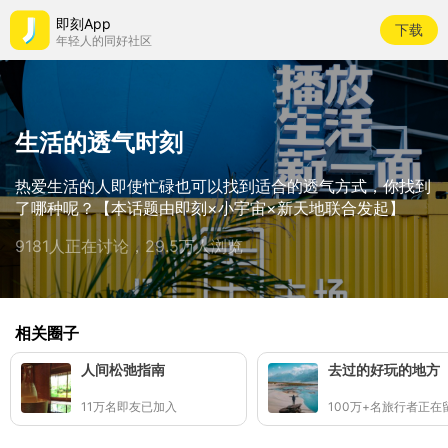
即刻App
下载
年轻人的同好社区
生活的透气时刻
热爱生活的人即使忙碌也可以找到适合的透气方式，你找到
了哪种呢？【本话题由即刻×小宇宙×新天地联合发起】
9181人正在讨论，29.5万人浏览
相关圈子
人间松弛指南
去过的好玩的地方
11万名即友已加入