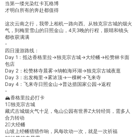
当第一缕光染红卡瓦格博
才明白所有的奔赴都值得
这次云南之行，我带上相机一路向西。从独克宗古城的烟火
气，到梅里雪山的日照金山，4天3晚的行程，眼睛和镜头
都收获满满
-
四日漫游路线：
Day 1：抵达香格里拉→独克宗古城→大经幡→松赞林卡面
包店
Day 2：松赞林寺晨雾→纳帕海环湖→独克宗古城夜逛
Day 3：出发梅里→雾浓顶→一棵树→飞来寺
Day 4：飞来寺日照金山→普达措国家公园→返程
-
🏔️香格里拉必打卡
1⃣️独克宗古城
藏式古城烟火气十足，龟山公园有世界Z大转经筒，需多人
合力转动
2⃣️大经幡
山坡上经幡猎猎作响，风每吹动一次，就是一次祈福