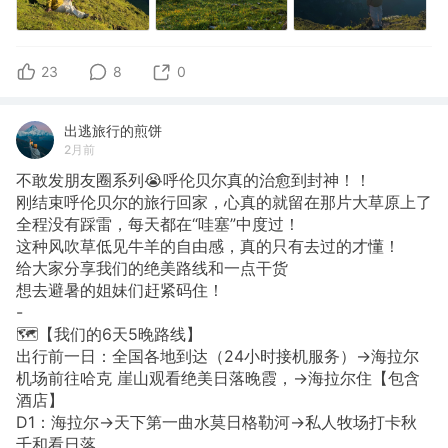
23
8
0
出逃旅行的煎饼
2月前
不敢发朋友圈系列😭呼伦贝尔真的治愈到封神！！
刚结束呼伦贝尔的旅行回家，心真的就留在那片大草原上了
全程没有踩雷，每天都在“哇塞”中度过！
这种风吹草低见牛羊的自由感，真的只有去过的才懂！
给大家分享我们的绝美路线和一点干货
想去避暑的姐妹们赶紧码住！
-
🗺️【我们的6天5晚路线】
出行前一日：全国各地到达（24小时接机服务）→海拉尔
机场前往哈克 崖山观看绝美日落晚霞，→海拉尔住【包含
酒店】
D1：海拉尔→天下第一曲水莫日格勒河→私人牧场打卡秋
千和看日落