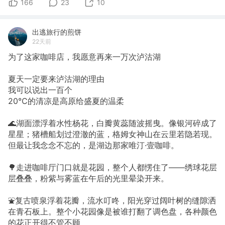
166
23
10
出逃旅行的煎饼
22天前
为了这家咖啡店，我愿意再来一万次泸沽湖
夏天一定要来泸沽湖的理由
我可以说出一百个
20℃的清凉是高原给盛夏的温柔
🌊湖面漂浮着水性杨花，白瓣黄蕊随波摇曳。像银河碎成了
星星；猪槽船划过澄澈的蓝，格姆女神山在云里若隐若现。
但最让我念念不忘的，是湖边那家唯汀·壹咖啡。
🌳走进咖啡厅门口就是花园，整个人都愣住了——绣球花层
层叠叠，粉紫与雾蓝在午后的光里晕染开来。
⛲复古喷泉浮着花瓣，流水叮咚，阳光穿过阔叶树的缝隙洒
在青石板上。整个小花园像是被谁打翻了调色盘，各种颜色
的花正开得不管不顾