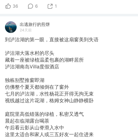
36
6
1
出逃旅行的煎饼
24天前
到泸沽湖的第一眼，直接被这扇窗美到失语
泸沽湖大落水村的尽头
藏着一座被绿植温柔包裹的湖畔居所
泸沽湖南岛Villa度假酒店
独栋别墅推窗即湖
仿佛整个夏天都倾倒在了窗外
七月的泸沽湖，水性杨花正开得无拘无束
视线越过这片花湖，格姆女神山静静横卧
庭院里高低错落的绿植，私密又透气
晨起在临湖露台喝茶
午后看云影从山脊滑入水中
这里太适合和家人或三五好友一起住进来