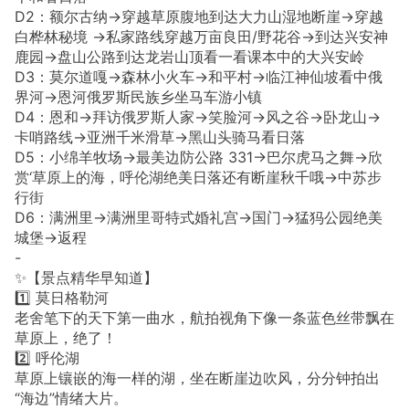
D2：额尔古纳→穿越草原腹地到达大力山湿地断崖→穿越
白桦林秘境 →私家路线穿越万亩良田/野花谷→到达兴安神
鹿园→盘山公路到达龙岩山顶看一看课本中的大兴安岭
D3：莫尔道嘎→森林小火车→和平村→临江神仙坡看中俄
界河→恩河俄罗斯民族乡坐马车游小镇
D4：恩和→拜访俄罗斯人家→笑脸河→风之谷→卧龙山→
卡哨路线→亚洲千米滑草→黑山头骑马看日落
D5：小绵羊牧场→最美边防公路 331→巴尔虎马之舞→欣
赏‘草原上的海，呼伦湖绝美日落还有断崖秋千哦→中苏步
行街
D6：满洲里→满洲里哥特式婚礼宫→国门→猛犸公园绝美
城堡→返程
-
✨【景点精华早知道】
1️⃣ 莫日格勒河
老舍笔下的天下第一曲水，航拍视角下像一条蓝色丝带飘在
草原上，绝了！
2️⃣ 呼伦湖
草原上镶嵌的海一样的湖，坐在断崖边吹风，分分钟拍出
“海边”情绪大片。