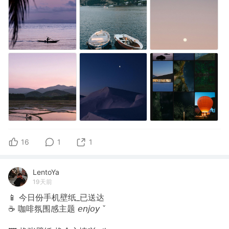
16
1
1
LentoYa
19天前
📱 今日份手机壁纸_已送达
☕️ 咖啡氛围感主题 𝘦𝘯𝘫𝘰𝘺 ˇ