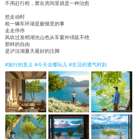
不用赶行程，窝在房间里就是一种治愈
想走动时
租一辆车环湖是极惬意的事
走走停停
风吹过发梢湖光山色从车窗外绵延不绝
那样的自由
是泸沽湖夏天最好的注脚
#旅行的意义
#今天去哪玩儿
#生活的透气时刻