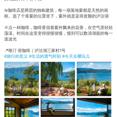
☕咖啡店是两层的独栋建筑，每一扇落地窗都是天然的画
框。选了个靠窗的位置坐下，窗外就是蓝得发颤的泸沽湖
🌞点一杯咖啡，咖啡香混着窗外飘来的花香，在空气里轻轻
荡漾。时间在这里变得很慢很慢，慢到可以数清湖面的每一
道波光
📍唯汀·壹咖啡｜泸沽湖三家村1号
#旅行的意义
#生活的透气时刻
#今天去哪玩儿