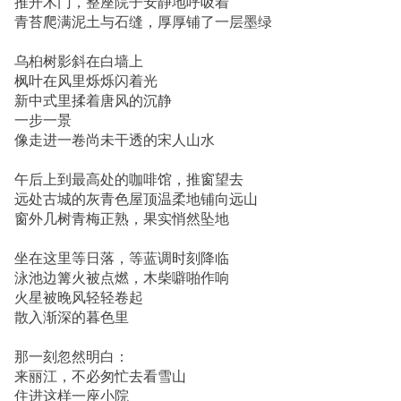
推开木门，整座院子安静地呼吸着
青苔爬满泥土与石缝，厚厚铺了一层墨绿
乌桕树影斜在白墙上
枫叶在风里烁烁闪着光
新中式里揉着唐风的沉静
一步一景
像走进一卷尚未干透的宋人山水
午后上到最高处的咖啡馆，推窗望去
远处古城的灰青色屋顶温柔地铺向远山
窗外几树青梅正熟，果实悄然坠地
坐在这里等日落，等蓝调时刻降临
泳池边篝火被点燃，木柴噼啪作响
火星被晚风轻轻卷起
散入渐深的暮色里
那一刻忽然明白：
来丽江，不必匆忙去看雪山
住进这样一座小院