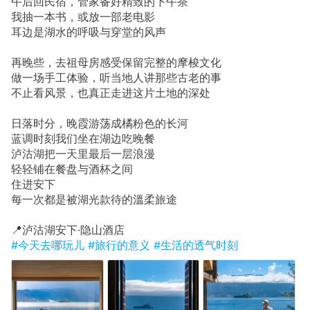
午后回民宿，管家备好精致的下午茶
我抽一本书，或放一部老电影
耳边是湖水的呼吸与穿堂的风声
再晚些，去祖母房感受保留完整的摩梭文化
做一场手工体验，听当地人讲那些古老的事
不止看风景，也真正走进这片土地的深处
日落时分，晚霞游荡成橘粉色的长河
蓝调时刻我们坐在湖边吃晚餐
泸沽湖把一天里最后一层浪漫
轻轻铺在餐盘与酒杯之间
住进安下
每一次都是被湖光款待的溫柔旅途
📍泸沽湖安下·隐山酒店
#今天去哪玩儿
#旅行的意义
#生活的透气时刻