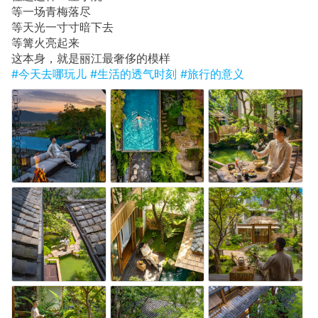
等一场青梅落尽
等天光一寸寸暗下去
等篝火亮起来
这本身，就是丽江最奢侈的模样
#今天去哪玩儿
#生活的透气时刻
#旅行的意义