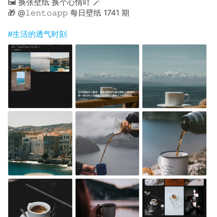
🖼 换张壁纸 换个心情吖 🪄
🎁 @𝚕𝚎𝚗𝚝𝚘𝚊𝚙𝚙 每日壁纸 1741 期
#生活的透气时刻