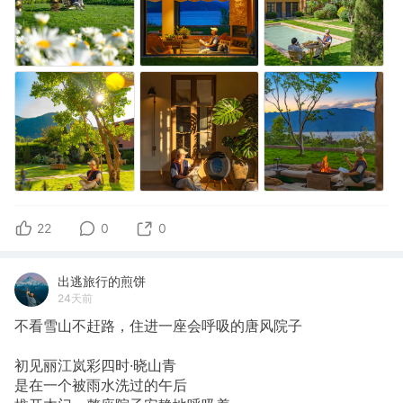
22
0
0
出逃旅行的煎饼
24天前
不看雪山不赶路，住进一座会呼吸的唐风院子
初见丽江岚彩四时·晓山青
是在一个被雨水洗过的午后