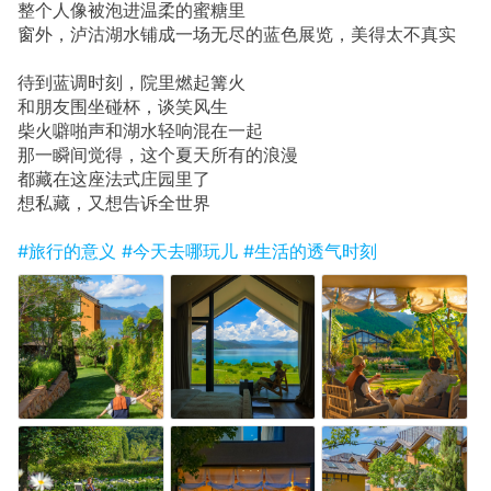
整个人像被泡进温柔的蜜糖里
窗外，泸沽湖水铺成一场无尽的蓝色展览，美得太不真实
待到蓝调时刻，院里燃起篝火
和朋友围坐碰杯，谈笑风生
柴火噼啪声和湖水轻响混在一起
那一瞬间觉得，这个夏天所有的浪漫
都藏在这座法式庄园里了
想私藏，又想告诉全世界
#旅行的意义
#今天去哪玩儿
#生活的透气时刻