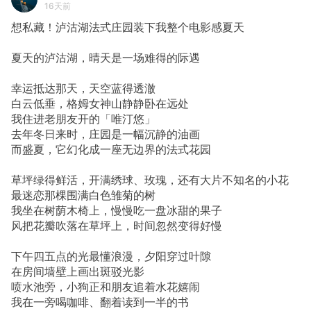
16天前
想私藏！泸沽湖法式庄园装下我整个电影感夏天
夏天的泸沽湖，晴天是一场难得的际遇
幸运抵达那天，天空蓝得透澈
白云低垂，格姆女神山静静卧在远处
我住进老朋友开的「唯汀悠」
去年冬日来时，庄园是一幅沉静的油画
而盛夏，它幻化成一座无边界的法式花园
草坪绿得鲜活，开满绣球、玫瑰，还有大片不知名的小花
最迷恋那棵围满白色雏菊的树
我坐在树荫木椅上，慢慢吃一盘冰甜的果子
风把花瓣吹落在草坪上，时间忽然变得好慢
下午四五点的光最懂浪漫，夕阳穿过叶隙
在房间墙壁上画出斑驳光影
喷水池旁，小狗正和朋友追着水花嬉闹
我在一旁喝咖啡、翻着读到一半的书