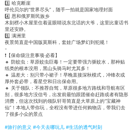
3️⃣ 哈克断崖
呼伦贝尔的“世界尽头”，随手一拍就是国家地理封面
4️⃣ 恩和俄罗斯民族乡
木刻楞小木屋里住着蓝眼睛说东北话的大爷，这里比童话书
里还安静。
5️⃣ 满洲里
夜景简直是中国版莫斯科，套娃广场梦幻到犯规！
-
❗️【保命级注意事项·必看】
🔸 防蚊虫：草原蚊虫巨毒！一定要带强力驱蚊水，那种贴
纸类的根本没用，黑山头骑马时尤其多！
🔸 温差大：别只带小裙子！早晚直接深秋模式，冲锋衣或
厚外套必带，看星空和日出保命用。
🔸 关于领队：不推荐自驾，草原很多地方路线和导航有区
别，很多地方没信号，出发前最怕跟团催命赶路或者有隐形
消费，但这次找到的领队轩哥简直是大草原上的“宝藏神
仙”！本地人带你玩，全程没有带进任何购物店，带我们去
了很多小众的景点
#旅行的意义
#今天去哪玩儿
#生活的透气时刻