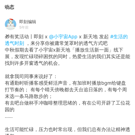
动态
即刻编辑
5年前
🎁有奖活动丨即刻 x
@小宇宙App
x 新天地 发起
#生活的
透气时刻
，来分享你被庸常笼罩时的透气方式吧
中秋假期去看了小宇宙x新天地「播放生活新一面」线下
展，发现忙碌琐碎困扰的同时，热爱生活的我们其实还是能
找到许多开窗透气的机会。
就拿我司同事来说好了：
有通勤时听播客感受鲜活声音，有加班时播放bgm给键盘
打节奏的； 有每个晴天傍晚都去天台追日落的，有每个周
末选一条马路散步的；
有去吧台做杯手冲咖啡整理思绪的，有在公司开辟了工位花
园的
……
生活可能忙碌，压力也时常出现，但我们总有办法让精神透