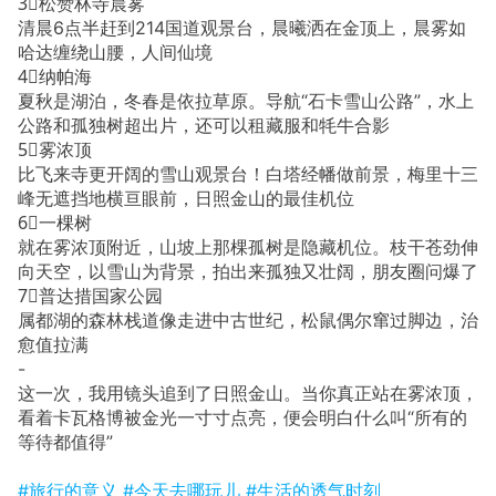
3⃣️松赞林寺晨雾
清晨6点半赶到214国道观景台，晨曦洒在金顶上，晨雾如
哈达缠绕山腰，人间仙境
4⃣️纳帕海
夏秋是湖泊，冬春是依拉草原。导航“石卡雪山公路”，水上
公路和孤独树超出片，还可以租藏服和牦牛合影
5⃣️雾浓顶
比飞来寺更开阔的雪山观景台！白塔经幡做前景，梅里十三
峰无遮挡地横亘眼前，日照金山的最佳机位
6⃣️一棵树
就在雾浓顶附近，山坡上那棵孤树是隐藏机位。枝干苍劲伸
向天空，以雪山为背景，拍出来孤独又壮阔，朋友圈问爆了
7⃣️普达措国家公园
属都湖的森林栈道像走进中古世纪，松鼠偶尔窜过脚边，治
愈值拉满
-
这一次，我用镜头追到了日照金山。当你真正站在雾浓顶，
看着卡瓦格博被金光一寸寸点亮，便会明白什么叫“所有的
等待都值得”
#旅行的意义
#今天去哪玩儿
#生活的透气时刻