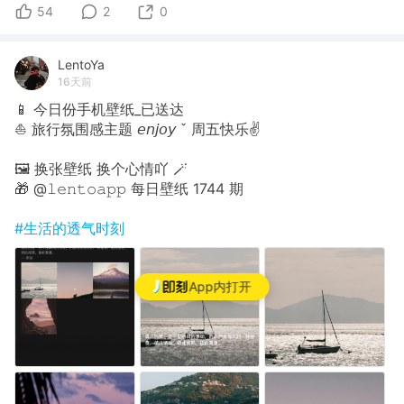
54
2
0
LentoYa
16天前
📱 今日份手机壁纸_已送达
⛵️ 旅行氛围感主题 𝘦𝘯𝘫𝘰𝘺 ˇ 周五快乐✌
🖼 换张壁纸 换个心情吖 🪄
🎁 @𝚕𝚎𝚗𝚝𝚘𝚊𝚙𝚙 每日壁纸 1744 期
#生活的透气时刻
App内打开