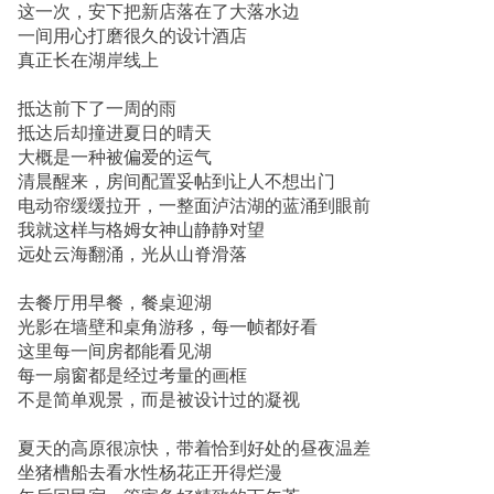
这一次，安下把新店落在了大落水边
一间用心打磨很久的设计酒店
真正长在湖岸线上
抵达前下了一周的雨
抵达后却撞进夏日的晴天
大概是一种被偏爱的运气
清晨醒来，房间配置妥帖到让人不想出门
电动帘缓缓拉开，一整面泸沽湖的蓝涌到眼前
我就这样与格姆女神山静静对望
远处云海翻涌，光从山脊滑落
去餐厅用早餐，餐桌迎湖
光影在墙壁和桌角游移，每一帧都好看
这里每一间房都能看见湖
每一扇窗都是经过考量的画框
不是简单观景，而是被设计过的凝视
夏天的高原很凉快，带着恰到好处的昼夜温差
坐猪槽船去看水性杨花正开得烂漫