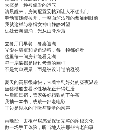
大概是一种被偏爱的运气
清晨醒来，房间配置妥帖到让人不想出门
电动帘缓缓拉开，一整面泸沽湖的蓝涌到眼前
我就这样与格姆女神山静静对望
远处云海翻涌，光从山脊滑落
去餐厅用早餐，餐桌迎湖
光影在墙壁和桌角游移，每一帧都好看
这里每一间房都能看见湖
每一扇窗都是经过考量的画框
不是简单观景，而是被设计过的凝视
夏天的高原很凉快，带着恰到好处的昼夜温差
坐猪槽船去看水性杨花正开得烂漫
午后回民宿，管家备好精致的下午茶
我抽一本书，或放一部老电影
耳边是湖水的呼吸与穿堂的风声
再晚些，去祖母房感受保留完整的摩梭文化
做一场手工体验，听当地人讲那些古老的事