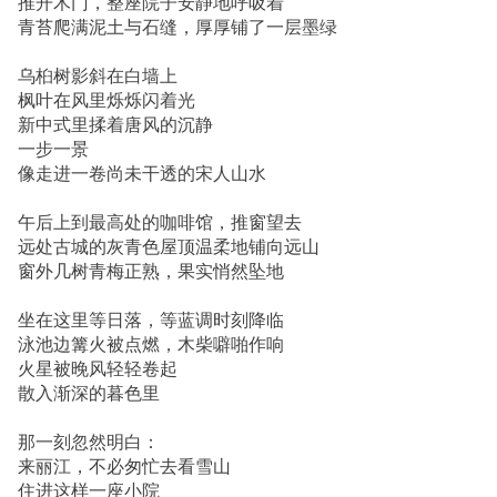
推开木门，整座院子安静地呼吸着
青苔爬满泥土与石缝，厚厚铺了一层墨绿
乌桕树影斜在白墙上
枫叶在风里烁烁闪着光
新中式里揉着唐风的沉静
一步一景
像走进一卷尚未干透的宋人山水
午后上到最高处的咖啡馆，推窗望去
远处古城的灰青色屋顶温柔地铺向远山
窗外几树青梅正熟，果实悄然坠地
坐在这里等日落，等蓝调时刻降临
泳池边篝火被点燃，木柴噼啪作响
火星被晚风轻轻卷起
散入渐深的暮色里
那一刻忽然明白：
来丽江，不必匆忙去看雪山
住进这样一座小院