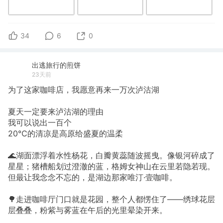
34
6
0
出逃旅行的煎饼
23天前
为了这家咖啡店，我愿意再来一万次泸沽湖
夏天一定要来泸沽湖的理由
我可以说出一百个
20℃的清凉是高原给盛夏的温柔
🌊湖面漂浮着水性杨花，白瓣黄蕊随波摇曳。像银河碎成了
星星；猪槽船划过澄澈的蓝，格姆女神山在云里若隐若现。
但最让我念念不忘的，是湖边那家唯汀·壹咖啡。
🌳走进咖啡厅门口就是花园，整个人都愣住了——绣球花层
层叠叠，粉紫与雾蓝在午后的光里晕染开来。