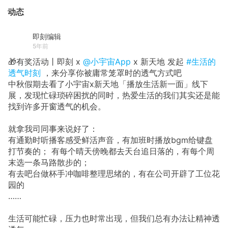
动态
即刻编辑
5年前
🎁有奖活动丨即刻 x
@小宇宙App
x 新天地 发起
#生活的
透气时刻
，来分享你被庸常笼罩时的透气方式吧
中秋假期去看了小宇宙x新天地「播放生活新一面」线下
展，发现忙碌琐碎困扰的同时，热爱生活的我们其实还是能
找到许多开窗透气的机会。
就拿我司同事来说好了：
有通勤时听播客感受鲜活声音，有加班时播放bgm给键盘
打节奏的； 有每个晴天傍晚都去天台追日落的，有每个周
末选一条马路散步的；
有去吧台做杯手冲咖啡整理思绪的，有在公司开辟了工位花
园的
……
生活可能忙碌，压力也时常出现，但我们总有办法让精神透