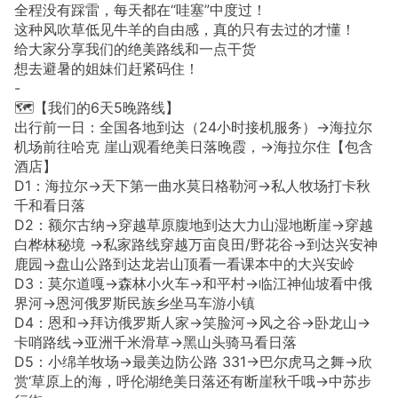
全程没有踩雷，每天都在“哇塞”中度过！
这种风吹草低见牛羊的自由感，真的只有去过的才懂！
给大家分享我们的绝美路线和一点干货
想去避暑的姐妹们赶紧码住！
-
🗺️【我们的6天5晚路线】
出行前一日：全国各地到达（24小时接机服务）→海拉尔
机场前往哈克 崖山观看绝美日落晚霞，→海拉尔住【包含
酒店】
D1：海拉尔→天下第一曲水莫日格勒河→私人牧场打卡秋
千和看日落
D2：额尔古纳→穿越草原腹地到达大力山湿地断崖→穿越
白桦林秘境 →私家路线穿越万亩良田/野花谷→到达兴安神
鹿园→盘山公路到达龙岩山顶看一看课本中的大兴安岭
D3：莫尔道嘎→森林小火车→和平村→临江神仙坡看中俄
界河→恩河俄罗斯民族乡坐马车游小镇
D4：恩和→拜访俄罗斯人家→笑脸河→风之谷→卧龙山→
卡哨路线→亚洲千米滑草→黑山头骑马看日落
D5：小绵羊牧场→最美边防公路 331→巴尔虎马之舞→欣
赏‘草原上的海，呼伦湖绝美日落还有断崖秋千哦→中苏步