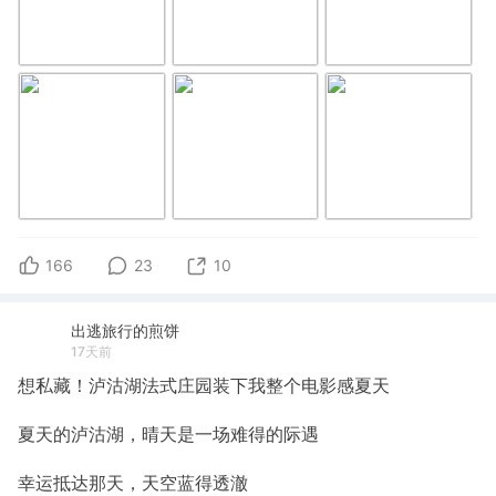
166
23
10
出逃旅行的煎饼
17天前
想私藏！泸沽湖法式庄园装下我整个电影感夏天
夏天的泸沽湖，晴天是一场难得的际遇
幸运抵达那天，天空蓝得透澈