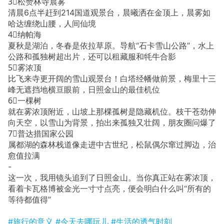
3⃣️松赞林寺晨雾
清晨6点半赶到214国道观景台，晨曦洒在金顶上，晨雾如
哈达缠绕山腰，人间仙境
4⃣️纳帕海
夏秋是湖泊，冬春是依拉草原。导航“石卡雪山公路”，水上
公路和孤独树超出片，还可以租藏服和牦牛合影
5⃣️雾浓顶
比飞来寺更开阔的雪山观景台！白塔经幡做前景，梅里十三
峰无遮挡地横亘眼前，日照金山的最佳机位
6⃣️一棵树
就在雾浓顶附近，山坡上那棵孤树是隐藏机位。枝干苍劲伸
向天空，以雪山为背景，拍出来孤独又壮阔，朋友圈问爆了
7⃣️普达措国家公园
属都湖的森林栈道像走进中古世纪，松鼠偶尔窜过脚边，治
愈值拉满
-
这一次，我用镜头追到了日照金山。当你真正站在雾浓顶，
看着卡瓦格博被金光一寸寸点亮，便会明白什么叫“所有的
等待都值得”
#旅行的意义
#今天去哪玩儿
#生活的透气时刻