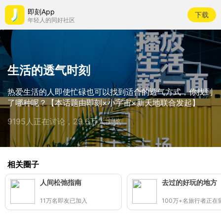
即刻App
下载
年轻人的同好社区
生活的透气时刻
热爱生活的人即使忙碌也可以找到适合的透气方式，你找到
了哪种呢？【本话题由即刻×小宇宙×新天地联合发起】
9195人正在讨论，29.6万人浏览
相关圈子
人间松弛指南
去过的好玩的地方
11万名即友已加入