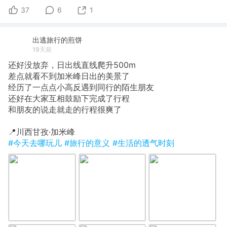
37
6
1
出逃旅行的煎饼
19天前
还好没放弃，日出线直线爬升500m
​差点就看不到加米峰日出的美景了
经历了一点点小高反遇到同行的陌生朋友
还好在大家互相鼓励下完成了行程
和朋友的说走就走的行程很爽了
​📍川西甘孜·加米峰
#今天去哪玩儿
#旅行的意义
#生活的透气时刻