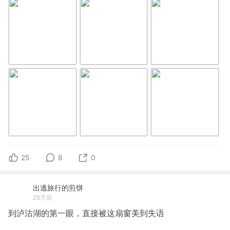
25
8
0
出逃旅行的煎饼
25天前
到泸沽湖的第一眼，直接被这扇窗美到失语