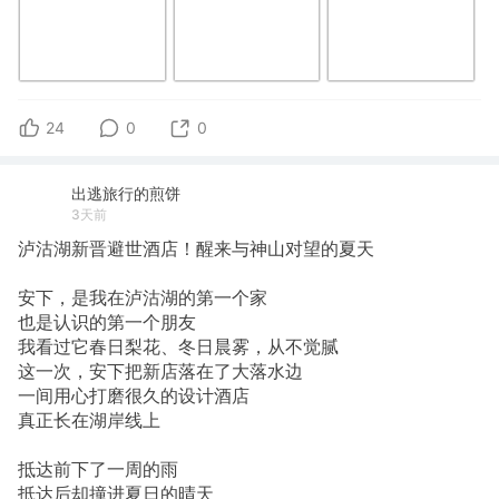
24
0
0
出逃旅行的煎饼
3天前
泸沽湖新晋避世酒店！醒来与神山对望的夏天
安下，是我在泸沽湖的第一个家
也是认识的第一个朋友
我看过它春日梨花、冬日晨雾，从不觉腻
这一次，安下把新店落在了大落水边
一间用心打磨很久的设计酒店
真正长在湖岸线上
抵达前下了一周的雨
抵达后却撞进夏日的晴天