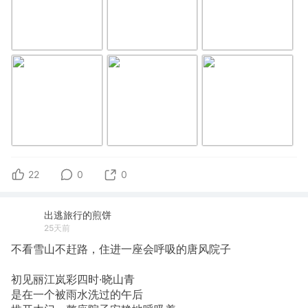
22
0
0
出逃旅行的煎饼
25天前
不看雪山不赶路，住进一座会呼吸的唐风院子
初见丽江岚彩四时·晓山青
是在一个被雨水洗过的午后