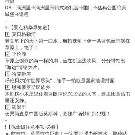
行街
D6：满洲里→满洲里哥特式婚礼宫→国门→猛犸公园绝美
城堡→返程
-
✨【景点精华早知道】
1️⃣ 莫日格勒河
老舍笔下的天下第一曲水，航拍视角下像一条蓝色丝带飘在
草原上，绝了！
2️⃣ 呼伦湖
草原上镶嵌的海一样的湖，坐在断崖边吹风，分分钟拍出
“海边”情绪大片。
3️⃣ 哈克断崖
呼伦贝尔的“世界尽头”，随手一拍就是国家地理封面
4️⃣ 恩和俄罗斯民族乡
木刻楞小木屋里住着蓝眼睛说东北话的大爷，这里比童话书
里还安静。
5️⃣ 满洲里
夜景简直是中国版莫斯科，套娃广场梦幻到犯规！
-
❗️【保命级注意事项·必看】
🔸 防蚊虫：草原蚊虫巨毒！一定要带强力驱蚊水，那种贴