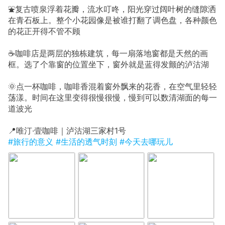
⛲复古喷泉浮着花瓣，流水叮咚，阳光穿过阔叶树的缝隙洒
在青石板上。整个小花园像是被谁打翻了调色盘，各种颜色
的花正开得不管不顾
☕咖啡店是两层的独栋建筑，每一扇落地窗都是天然的画
框。选了个靠窗的位置坐下，窗外就是蓝得发颤的泸沽湖
🌞点一杯咖啡，咖啡香混着窗外飘来的花香，在空气里轻轻
荡漾。时间在这里变得很慢很慢，慢到可以数清湖面的每一
道波光
📍唯汀·壹咖啡｜泸沽湖三家村1号
#旅行的意义
#生活的透气时刻
#今天去哪玩儿