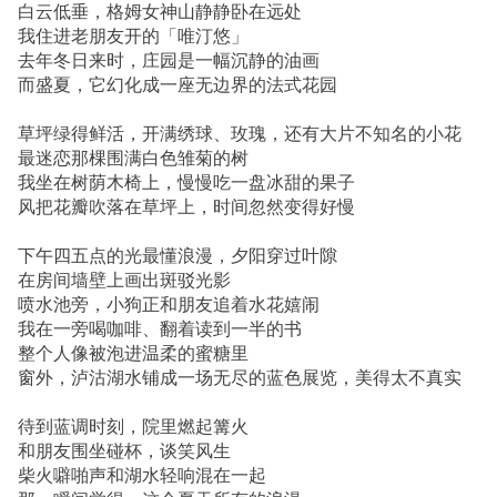
白云低垂，格姆女神山静静卧在远处
我住进老朋友开的「唯汀悠」
去年冬日来时，庄园是一幅沉静的油画
而盛夏，它幻化成一座无边界的法式花园
草坪绿得鲜活，开满绣球、玫瑰，还有大片不知名的小花
最迷恋那棵围满白色雏菊的树
我坐在树荫木椅上，慢慢吃一盘冰甜的果子
风把花瓣吹落在草坪上，时间忽然变得好慢
下午四五点的光最懂浪漫，夕阳穿过叶隙
在房间墙壁上画出斑驳光影
喷水池旁，小狗正和朋友追着水花嬉闹
我在一旁喝咖啡、翻着读到一半的书
整个人像被泡进温柔的蜜糖里
窗外，泸沽湖水铺成一场无尽的蓝色展览，美得太不真实
待到蓝调时刻，院里燃起篝火
和朋友围坐碰杯，谈笑风生
柴火噼啪声和湖水轻响混在一起