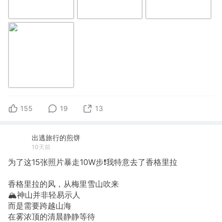
155
19
13
出逃旅行的煎饼
10天前
为了这15张照片暴走10W步❗我特意去了香格里拉
香格里拉的风，从梅里雪山吹来
🏔️神山并非轻易示人
而是需要跨越山海
在雾浓顶的清晨静静等待