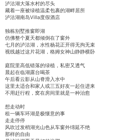
泸沽湖大落水村的尽头
藏着一座被绿植温柔包裹的湖畔居所
泸沽湖南岛Villa度假酒店
独栋别墅推窗即湖
仿佛整个夏天都倾倒在了窗外
七月的泸沽湖，水性杨花正开得无拘无束
视线越过这片花湖，格姆女神山静静横卧
庭院里高低错落的绿植，私密又透气
晨起在临湖露台喝茶
午后看云影从山脊滑入水中
这里太适合和家人或三五好友一起住进来
不用赶行程，窝在房间里就是一种治愈
想走动时
租一辆车环湖是极惬意的事
走走停停
风吹过发梢湖光山色从车窗外绵延不绝
那样的自由