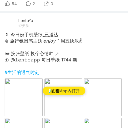
54
2
0
LentoYa
17天前
📱 今日份手机壁纸_已送达
⛵️ 旅行氛围感主题 𝘦𝘯𝘫𝘰𝘺 ˇ 周五快乐✌
🖼 换张壁纸 换个心情吖 🪄
🎁 @𝚕𝚎𝚗𝚝𝚘𝚊𝚙𝚙 每日壁纸 1744 期
#生活的透气时刻
App内打开