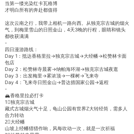
当第一缕光染红卡瓦格博
才明白所有的奔赴都值得
这次云南之行，我带上相机一路向西。从独克宗古城的烟火
气，到梅里雪山的日照金山，4天3晚的行程，眼睛和镜头
都收获满满
-
四日漫游路线：
Day 1：抵达香格里拉→独克宗古城→大经幡→松赞林卡面
包店
Day 2：松赞林寺晨雾→纳帕海环湖→独克宗古城夜逛
Day 3：出发梅里→雾浓顶→一棵树→飞来寺
Day 4：飞来寺日照金山→普达措国家公园→返程
-
🏔️香格里拉必打卡
1⃣️独克宗古城
藏式古城烟火气十足，龟山公园有世界Z大转经筒，需多人
合力转动
2⃣️大经幡
山坡上经幡猎猎作响，风每吹动一次，就是一次祈福