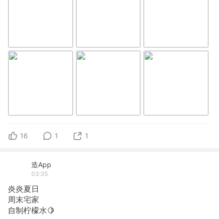
16
1
1
造App
03:35
炎炎夏日
周末宅家
自制柠檬水🍋