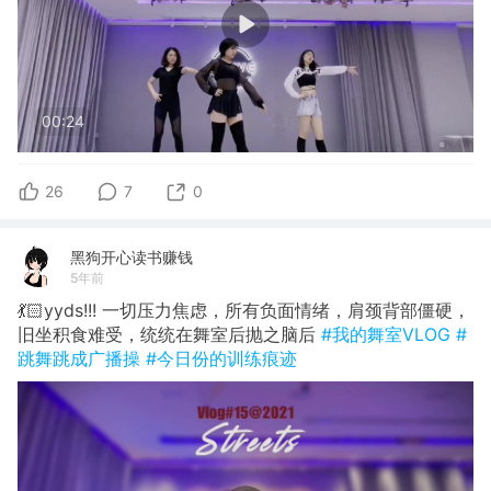
00:24
26
7
0
黑狗开心读书赚钱
5年前
💃🏻yyds!!! 一切压力焦虑，所有负面情绪，肩颈背部僵硬，
旧坐积食难受，统统在舞室后抛之脑后
#我的舞室VLOG
#
跳舞跳成广播操
#今日份的训练痕迹