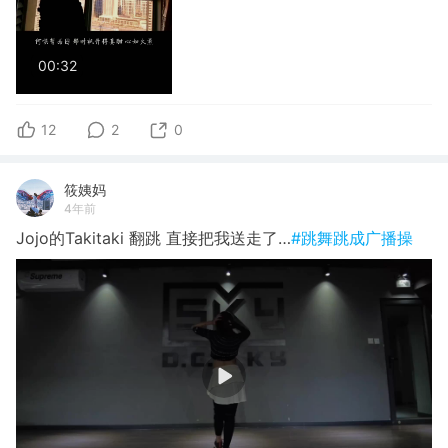
00:32
12
2
0
筱姨妈
4年前
Jojo的Takitaki 翻跳 直接把我送走了…
#跳舞跳成广播操