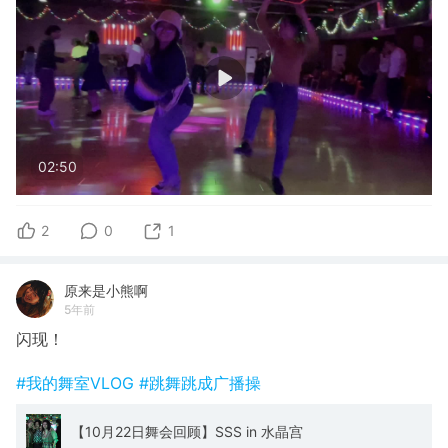
02:50
2
0
1
原来是小熊啊
5年前
闪现！
#我的舞室VLOG
#跳舞跳成广播操
【10月22日舞会回顾】SSS in 水晶宫