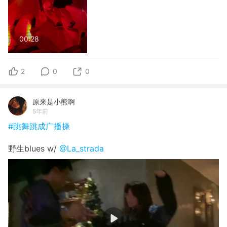
00:28
2
0
0
原来是小熊啊
5年前
#跳舞跳成广播操
野生blues w/
@La_strada