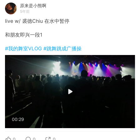
原来是小熊啊
5年前
live w/ 裘德Chiu 在水中暂停
和朋友即兴一段1
#我的舞室VLOG
#跳舞跳成广播操
00:29
0
0
0