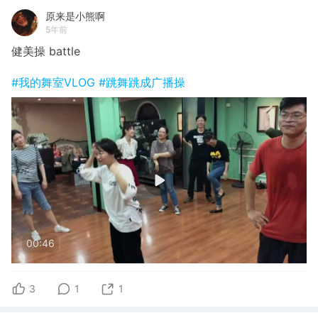
原来是小熊啊
5年前
健美操 battle
#我的舞室VLOG
#跳舞跳成广播操
00:46
3
1
1