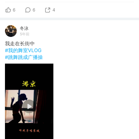
6
6
4
冬泳
5年前
我走在长街中
#我的舞室VLOG
#跳舞跳成广播操