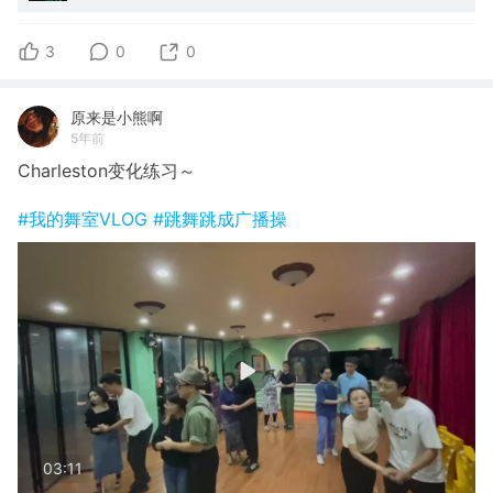
3
0
0
原来是小熊啊
5年前
Charleston变化练习～
#我的舞室VLOG
#跳舞跳成广播操
03:11