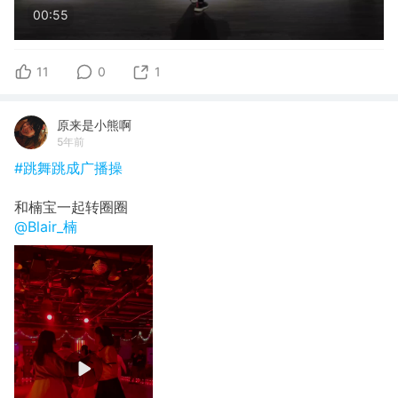
00:55
11
0
1
原来是小熊啊
5年前
#跳舞跳成广播操
和楠宝一起转圈圈
@Blair_楠