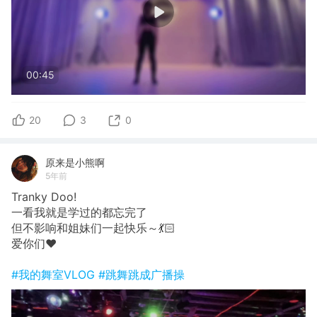
00:45
20
3
0
原来是小熊啊
5年前
Tranky Doo!
一看我就是学过的都忘完了
但不影响和姐妹们一起快乐～💃🏻
爱你们❤️
#我的舞室VLOG
#跳舞跳成广播操