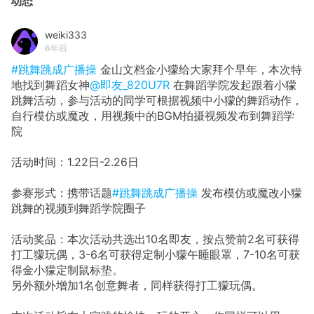
动态
weiki333
6年前
#跳舞跳成广播操
金山文档金小獴给大家拜个早年，本次特
地找到舞蹈女神
@即友_820U7R
在舞蹈学院发起跟着小獴
跳舞活动，参与活动的同学可根据视频中小獴的舞蹈动作，
自行模仿或魔改，用视频中的BGM拍摄视频发布到舞蹈学
院
活动时间：1.22日-2.26日
参赛形式：携带话题
#跳舞跳成广播操
发布模仿或魔改小獴
跳舞的视频到舞蹈学院圈子
活动奖品：本次活动共选出10名即友，按点赞前2名可获得
打工獴玩偶，3-6名可获得定制小獴午睡眼罩，7-10名可获
得金小獴定制鼠标垫。
另外额外增加1名创意舞者，同样获得打工獴玩偶。