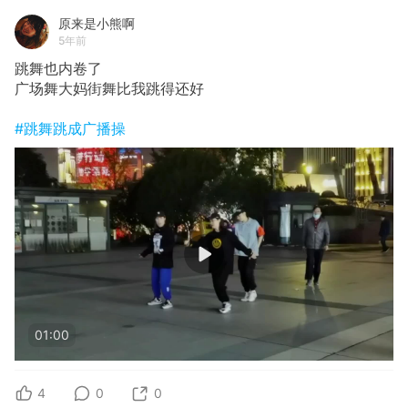
原来是小熊啊
5年前
跳舞也内卷了
广场舞大妈街舞比我跳得还好
#跳舞跳成广播操
01:00
4
0
0