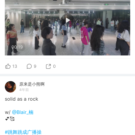
00:19
13
9
0
原来是小熊啊
4年前
solid as a rock
w/
@Blair_楠
💕🥰
#跳舞跳成广播操