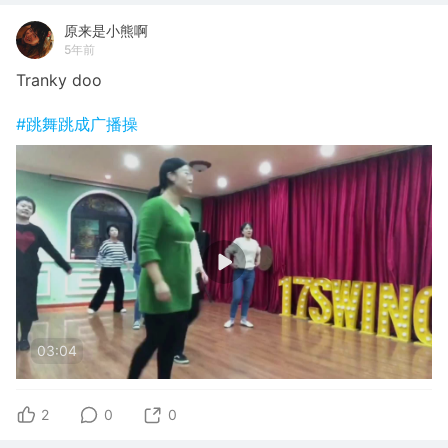
原来是小熊啊
5年前
Tranky doo
#跳舞跳成广播操
03:04
2
0
0