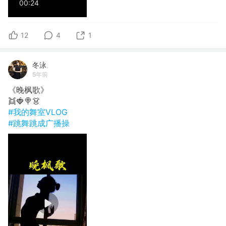
00:24
12
4
1
冬泳
5年前
《晚枫歌》
👯🍓🍭👗
#我的舞室VLOG
#跳舞跳成广播操