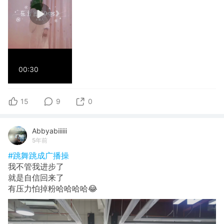
00:30
15
9
0
Abbyabiiiiii
5年前
#跳舞跳成广播操
我不管我进步了
就是自信回来了
有压力怕掉粉哈哈哈哈😂