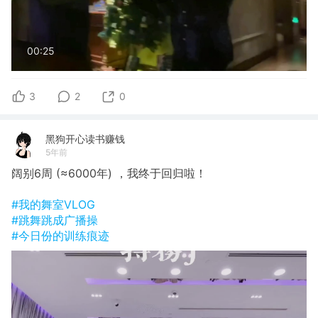
00:25
3
2
0
黑狗开心读书赚钱
5年前
阔别6周 (≈6000年) ，我终于回归啦！
#我的舞室VLOG
#跳舞跳成广播操
#今日份的训练痕迹