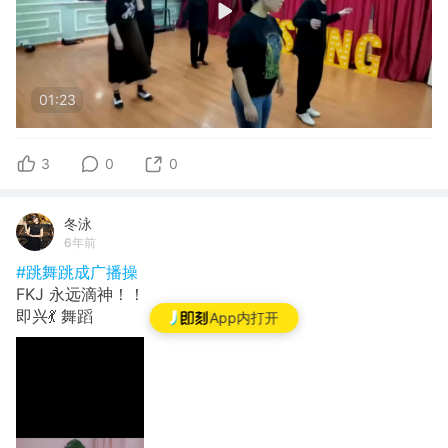
01:23
3
0
0
冬泳
6年前
#跳舞跳成广播操
FKJ 永远滴神！！
即兴💃 舞蹈
App内打开