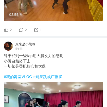
02:55
2
2
1
原来是小熊啊
5年前
终于找到一些tap用大腿发力的感觉
小腿自然搭下去
一切都是臀肌核心和大腿
#我的舞室VLOG
#跳舞跳成广播操