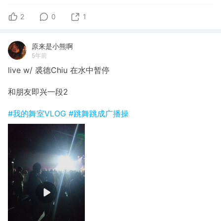
2
0
1
原来是小熊啊
5年前
live w/ 裘德Chiu 在水中暂停
和朋友即兴一段2
#我的舞室VLOG
#跳舞跳成广播操