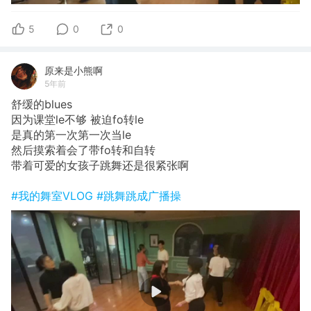
5
0
0
原来是小熊啊
5年前
舒缓的blues
因为课堂le不够 被迫fo转le
是真的第一次第一次当le
然后摸索着会了带fo转和自转
带着可爱的女孩子跳舞还是很紧张啊
#我的舞室VLOG
#跳舞跳成广播操