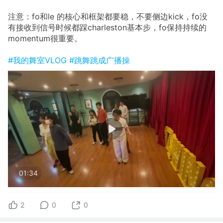
注意：fo和le 的核心和框架都要稳，不要侧边kick，fo没
有接收到信号时候都踩charleston基本步，fo保持持续的
momentum很重要。
#我的舞室VLOG
#跳舞跳成广播操
01:34
2
0
0