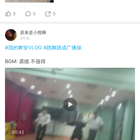
3
0
0
原来是小熊啊
5年前
#我的舞室VLOG
#跳舞跳成广播操
BGM: 裘德 不值得
00:42