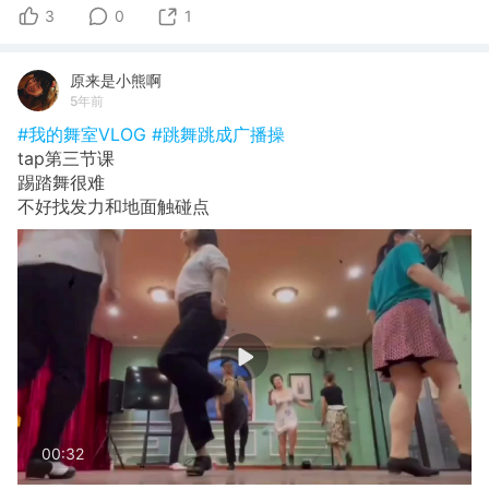
3
0
1
原来是小熊啊
5年前
#我的舞室VLOG
#跳舞跳成广播操
tap第三节课
踢踏舞很难
不好找发力和地面触碰点
00:32