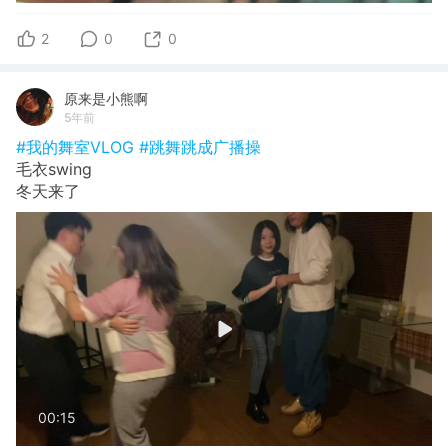
2
0
0
原来是小熊啊
5年前
#我的舞室VLOG
#跳舞跳成广播操
毛衣swing
冬天来了
00:15